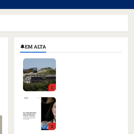
🔔EM ALTA
Homem armado é preso
em campo de golfe de
Trump dias antes de
visita do presidente dos
1
EUA; ‘Evitamos uma
tragédia’, diz agente
Como imprensa
qua 05/08/2026 • 07:49
internacional noticiou
revogação do visto de
embaixadora do Brasil e
2
aumento da tensão com
os EUA