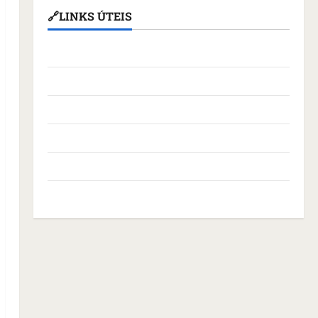
🔗LINKS ÚTEIS
Assembleia Legislativa do Maranhão
Câmara Municipal de São Luís
Governo Federal
Governo do Maranhão
Prefeitura de São Luís
SLZ HOST Hospedagem de Sites