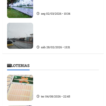
mm de chuva em março; entenda o
que causa o fenômeno
seg 02/03/2026 • 10:34
Inmet emite novo alerta laranja de
chuvas intensas para o MA; há
risco de ventos intensos entre 60 e
100 km/h
sáb 28/02/2026 • 13:31
🎰LOTERIAS
Mega-Sena 3.040 acumula, e
prêmio estimado chega a R$ 150
milhões
ter 04/08/2026 • 22:45