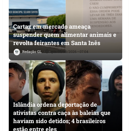
Cartaz em mercado ameaça
suspender quem alimentar animais e
revolta feirantes em Santa Inês
Redação GL
qua 05/08/2026 • 07:04
Islândia ordena deportação de
ativistas contra caça às baleias que
haviam sido detidos; 4 brasileiros
estão entre eles