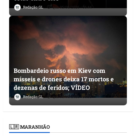
Redação GL
qua 05/08/2026 • 06:44
Bombardeio russo em Kiev com
mísseis e drones deixa 17 mortos e
dezenas de feridos; VÍDEO
Redação GL
qua 05/08/2026 • 06:08
🇱🇷 MARANHÃO