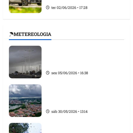
ter 02/06/2026 • 17:28
☂METEREOLOGIA
Inmet emite alerta amarelo de
chuvas para 75 cidades do
Maranhão neste fim de semana
sex 05/06/2026 • 16:38
Chuva forte e ventos de até 60
km/h podem atingir mais de 100
cidades do Maranhão
sáb 30/05/2026 • 13:14
Maranhão pode registrar até 400