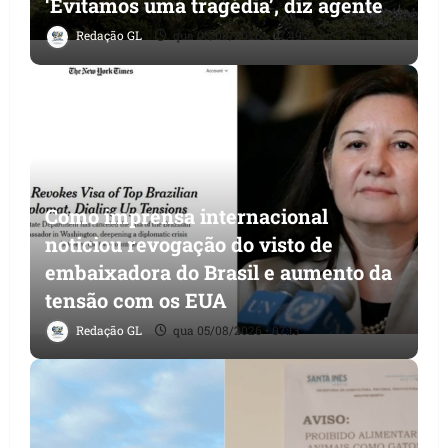
‘Evitamos uma tragédia’, diz agente
Redação GL
qua 05/08/2026 • 07:49
Como imprensa internacional
noticiou revogação do visto de
embaixadora do Brasil e aumento da
tensão com os EUA
Redação GL
qua 05/08/2026 • 07:13