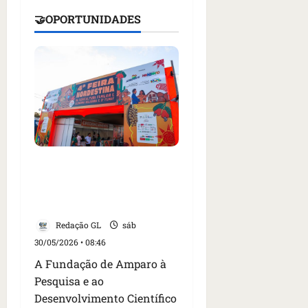
18:07
t
05/08/202
🤝OPORTUNIDADES
ã
•
o
07:49
e
n
t
r
e
e
l
e
Fapema lança edital com
s
60 vagas para monitores da
Feira Maranhense da
Agricultura Familiar
qua
05/08/202
Redação GL
sáb
•
30/05/2026 • 08:46
06:44
A Fundação de Amparo à
Pesquisa e ao
Desenvolvimento Científico