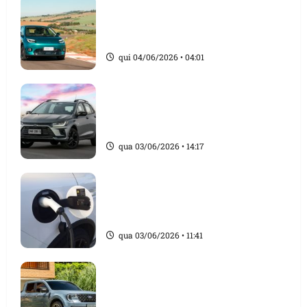
GAC Aion UT traz a dúvida: vale
abrir mão de equipamentos por
mais potência? g1 testou
qui 04/06/2026 • 04:01
Chevrolet apresenta o Onix Activ
2027; hatch tem suspensão mais
alta e preço de R$ 114.990
qua 03/06/2026 • 14:17
Volvo acaba com recarga gratuita
em eletropostos e passa a cobrar
de clientes da marca
qua 03/06/2026 • 11:41
Ford do Brasil faz recall de
Maverick, Mustang, Bronco Sport
e F-150 por falha em sensor