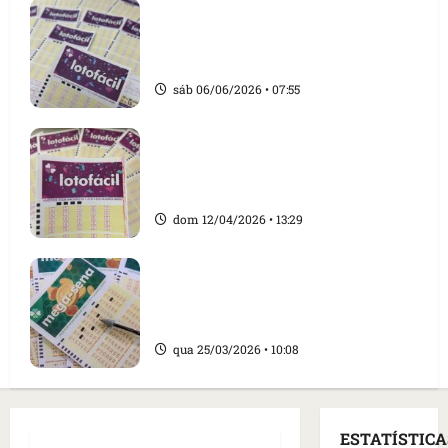
Lotofácil: bolão de São Luís acerta
15 números e ganha mais de R$ 1,7
milhão
sáb 06/06/2026 • 07:55
Sorte grande em São Luís: aposta
simples fatura sozinha R$ 1,5
milhão na Lotofácil
dom 12/04/2026 • 13:29
Após prêmio de R$ 1,5 milhão na
Lotofácil, lotérica de São Luís volta
a premiar na Mega-Sena
qua 25/03/2026 • 10:08
ESTATÍSTICA