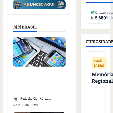
1
Online ago
5.689
📊
Visi
🇧🇷 BRASIL
CURIOSIDAD
VOCÊ
SABIA?
Governo vai implantar
Memóri
sistema de chamadas
Regional
verificadas contra
fraudes telefônicas
Redação GL
dom
12/04/2026 • 13:46