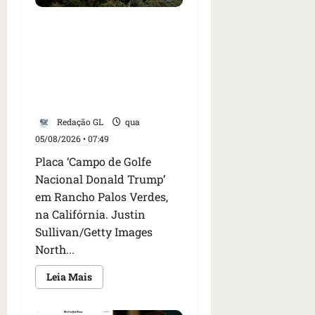
Homem armado é preso em
campo de golfe de Trump
dias antes de visita do
presidente dos EUA;
‘Evitamos uma tragédia’,
diz agente
Redação GL
qua
05/08/2026 • 07:49
Placa ‘Campo de Golfe
Nacional Donald Trump’
em Rancho Palos Verdes,
na Califórnia. Justin
Sullivan/Getty Images
North...
Leia
Leia Mais
mais
sobre
Homem