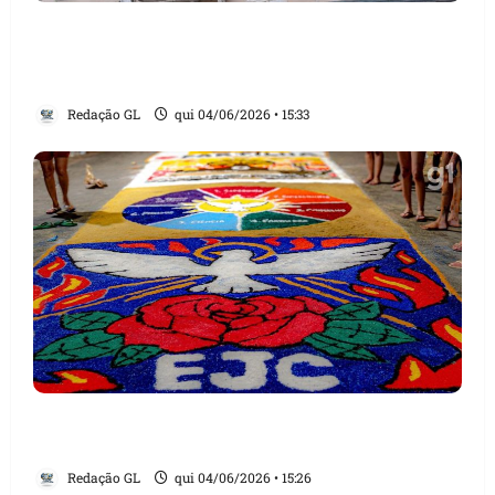
Justiça condena Prefeitura de São Luís a
restaurar casarão histórico no Centro e pagar
R$ 500 mil de indenização
Redação GL
qui 04/06/2026 • 15:33
Fiéis montam tapetes de Corpus Christi em
ruas do Cohatrac, em São Luís
Redação GL
qui 04/06/2026 • 15:26