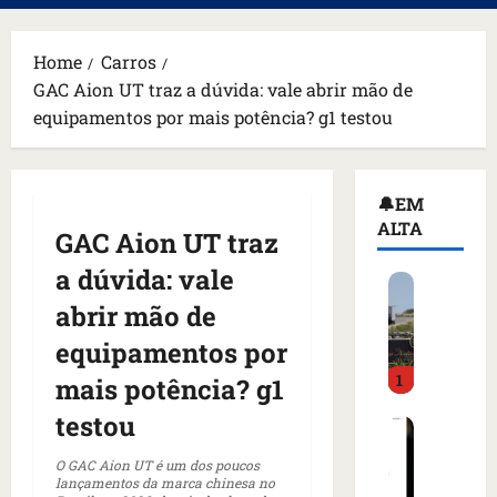
principal
Home
Carros
GAC Aion UT traz a dúvida: vale abrir mão de
equipamentos por mais potência? g1 testou
🔔EM
ALTA
GAC Aion UT traz
a dúvida: vale
H
o
abrir mão de
m
equipamentos por
e
1
m
mais potência? g1
a
testou
C
r
o
m
O GAC Aion UT é um dos poucos
m
a
lançamentos da marca chinesa no