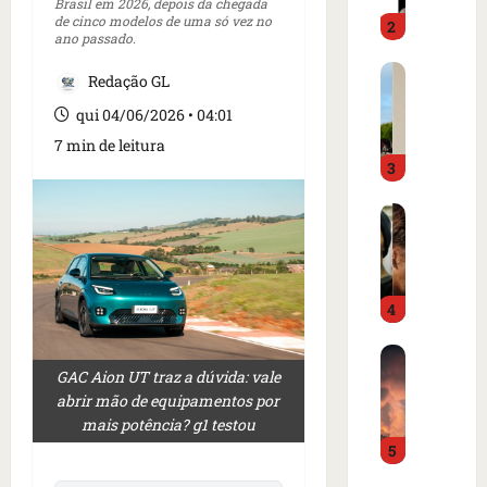
o
Brasil em 2026, depois da chegada
d
de cinco modelos de uma só vez no
2
i
o
ano passado.
m
é
C
p
p
Redação GL
a
r
r
qui 04/06/2026 • 04:01
r
e
e
t
7 min de leitura
n
s
3
a
s
o
z
a
e
I
e
i
m
s
m
n
c
l
m
t
a
â
e
e
m
4
n
r
r
p
d
c
n
o
B
i
a
a
d
GAC Aion UT traz a dúvida: vale
o
a
d
c
e
abrir mão de equipamentos por
m
o
o
i
g
mais potência? g1 testou
b
r
a
o
o
5
a
d
m
n
l
r
e
e
a
f