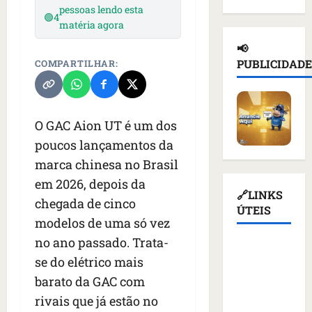
d
n
pessoas lendo esta
a
l
e
🟢
4
e
a
matéria agora
ç
n
d
i
d
a
o
e
📢
o
e
s
t
T
PUBLICIDADE
COMPARTILHAR:
r
p
u
i
r
u
o
s
c
u
s
r
p
i
m
s
t
e
o
p
O GAC Aion UT é um dos
o
a
n
u
d
poucos lançamentos da
e
ç
d
r
i
m
ã
marca chinesa no Brasil
e
e
a
K
o
r
v
s
em 2026, depois da
i
d
q
🔗LINKS
o
a
chegada de cinco
e
e
u
ÚTEIS
g
n
modelos de uma só vez
v
a
e
a
t
c
t
m
no ano passado. Trata-
ç
e
Assembleia
o
i
a
ã
s
se do elétrico mais
Legislativa
m
v
l
o
d
barato da GAC com
do
m
i
i
d
e
Maranhão
í
rivais que já estão no
s
m
o
v