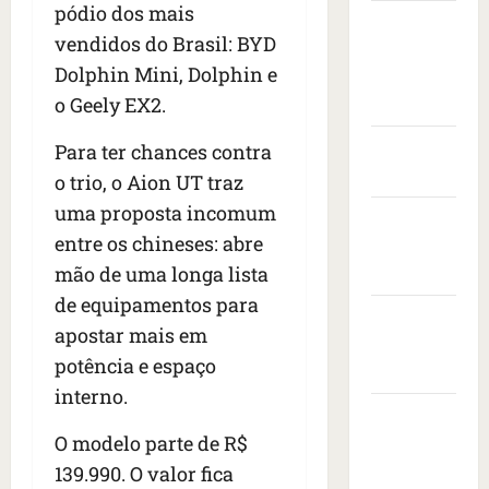
s
t
e
v
pódio dos mais
i
Câmara
s
a
n
i
s
vendidos do Brasil: BYD
Municipal
e
s
t
s
i
Dolphin Mini, Dolphin e
i
de São
c
a
t
t
s
o
o Geely EX2.
r
Luís
o
a
e
n
a
d
d
d
Governo
Para ter chances contra
t
n
e
o
r
r
Federal
i
e
o trio, o Aion UT traz
p
o
a
m
m
r
uma proposta incomum
Governo
n
c
a
b
e
entre os chineses: abre
e
a
do
i
a
s
s
ç
mão de uma longa lista
s
Maranhão
i
i
d
a
e
x
d
de equipamentos para
e
Prefeitura
à
r
a
e
apostar mais em
i
s
e
de São
d
n
potência e espaço
x
b
v
o
Luís
t
a
a
o
interno.
r
e
1
l
SLZ HOST
l
a
d
7
e
t
O modelo parte de R$
d
Hospedagem
o
m
i
a
o
s
de Sites
139.990. O valor fica
o
a
f