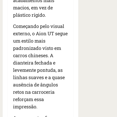
acabamentos mais
s
s
o
d
qua
macios, em vez de
;
;
c
05/08/202
i
V
plástico rígido.
4
•
o
a
Í
b
07:04
m
’
D
Começando pelo visual
r
o
,
E
a
s
externo, o Aion UT segue
d
O
s
E
i
um estilo mais
i
U
z
padronizado visto em
l
qua
A
a
e
carros chineses. A
05/08/202
g
•
i
e
dianteira fechada e
qua
06:08
r
n
05/08/202
levemente pontuda, as
o
•
t
linhas suaves e a quase
s
07:13
e
e
ausência de ângulos
s
retos na carroceria
qua
t
05/08/202
reforçam essa
ã
•
impressão.
o
07:49
e