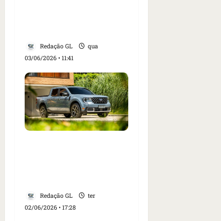
eletropostos e passa a
cobrar de clientes da
marca
Redação GL
qua
03/06/2026 • 11:41
Ford do Brasil faz recall
de Maverick, Mustang,
Bronco Sport e F-150 por
falha em sensor
Redação GL
ter
02/06/2026 • 17:28