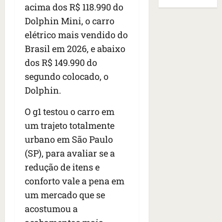
B
E
acima dos R$ 118.990 do
r
s
e
r
U
t
Dolphin Mini, o carro
q
i
a
A
o
u
r
s
elétrico mais vendido do
;
s
e
a
i
‘
Brasil em 2026, e abaixo
e
h
n
l
E
dos R$ 149.990 do
d
a
t
e
v
e
v
segundo colocado, o
e
a
i
z
i
s
u
t
Dolphin.
e
a
e
m
a
n
m
m
e
O g1 testou o carro em
m
a
s
S
n
o
um trajeto totalmente
s
i
a
t
s
urbano em São Paulo
d
d
n
o
u
e
o
(SP), para avaliar se a
t
d
m
f
d
a
a
a
redução de itens e
e
e
I
t
t
conforto vale a pena em
r
t
n
e
r
um mercado que se
i
i
ê
n
a
d
d
s
acostumou a
s
g
o
o
ã
é