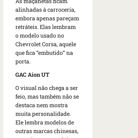
As maçanetas ficam
n
t
alinhadas à carroceria,
r
embora apenas pareçam
e
retráteis. Elas lembram
e
o modelo usado no
l
e
Chevrolet Corsa, aquele
s
que fica “embutido” na
porta.
qua
05/08/202
GAC Aion UT
•
06:44
O visual não chega a ser
feio, mas também não se
destaca nem mostra
muita personalidade.
Ele lembra modelos de
outras marcas chinesas,