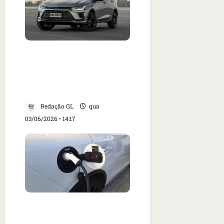
Chevrolet apresenta o
Onix Activ 2027; hatch
tem suspensão mais alta
e preço de R$ 114.990
Redação GL
qua
03/06/2026 • 14:17
Volvo acaba com
recarga gratuita em