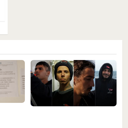
aça
Islândia ordena deportação de
ar animais
ativistas contra caça às baleias que
nta Inês