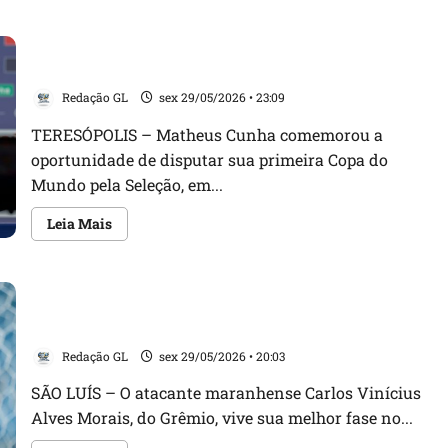
VÍDEO:
Artur
Jorge
VÍDEO: Matheus Cunha fala sobre funções táticas na
exalta
“espetáculo”
Seleção Brasileira
do
Cruzeiro
Redação GL
sex 29/05/2026 • 23:09
em
goleada
na
TERESÓPOLIS – Matheus Cunha comemorou a
Libertadores
oportunidade de disputar sua primeira Copa do
Mundo pela Seleção, em...
Leia
Leia Mais
mais
sobre
VÍDEO:
Matheus
Cunha
Maranhense Carlos Vinícius lembra início em Bom
fala
sobre
Jesus das Selvas e bastidores com Mourinho
funções
táticas
Redação GL
sex 29/05/2026 • 20:03
na
Seleção
Brasileira
SÃO LUÍS – O atacante maranhense Carlos Vinícius
Alves Morais, do Grêmio, vive sua melhor fase no...