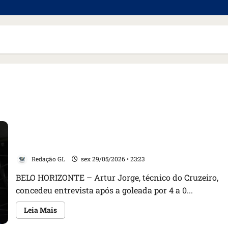
VÍDEO: Artur Jorge exalta “espetáculo” do Cruzeiro
em goleada na Libertadores
Redação GL
sex 29/05/2026 • 23:23
BELO HORIZONTE – Artur Jorge, técnico do Cruzeiro,
concedeu entrevista após a goleada por 4 a 0...
Leia
Leia Mais
mais
sobre