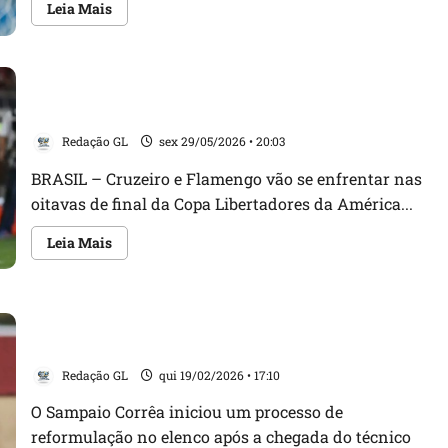
Leia
Leia Mais
mais
sobre
Maranhense
Carlos
Vinícius
Finais de Copa do Brasil e Libertadores de 2018: Veja
lembra
início
retrospecto de Cruzeiro x Flamengo
em
Bom
Redação GL
sex 29/05/2026 • 20:03
Jesus
das
Selvas
BRASIL – Cruzeiro e Flamengo vão se enfrentar nas
e
oitavas de final da Copa Libertadores da América...
bastidores
com
Mourinho
Leia
Leia Mais
mais
sobre
Finais
de
Copa
Sampaio anuncia a quinta saída e continua a
do
Brasil
reformulação do elenco
e
Libertadores
Redação GL
qui 19/02/2026 • 17:10
de
2018:
Veja
O Sampaio Corrêa iniciou um processo de
retrospecto
reformulação no elenco após a chegada do técnico
de