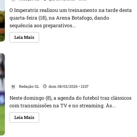
do
Brasil
e
O Imperatriz realizou um treinamento na tarde desta
Série
quarta-feira (18), na Arena Botafogo, dando
D
sequência aos preparativos...
Leia
Leia Mais
mais
sobre
Imperatriz
treina
com
elenco
reformulado
Domingo de clássicos! Veja os horários e onde
para
duelo
assistir aos jogos de hoje
da
segunda
Redação GL
dom 08/02/2026 • 13:37
fase
da
Copa
Neste domingo (8), a agenda do futebol traz clássicos
do
com transmissões na TV e no streaming. Às...
Brasil
Leia
Leia Mais
mais
sobre
Domingo
de