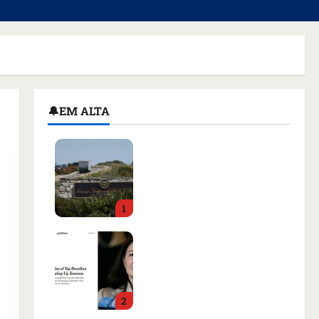
🔔EM ALTA
Homem armado é preso
em campo de golfe de
Trump dias antes de
visita do presidente dos
1
EUA; ‘Evitamos uma
tragédia’, diz agente
Como imprensa
qua 05/08/2026 • 07:49
internacional noticiou
revogação do visto de
embaixadora do Brasil e
2
aumento da tensão com
os EUA