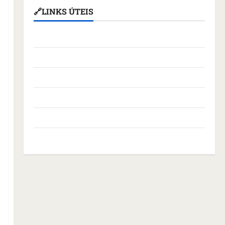
🔗LINKS ÚTEIS
Assembleia Legislativa do Maranhão
Câmara Municipal de São Luís
Governo Federal
Governo do Maranhão
Prefeitura de São Luís
SLZ HOST Hospedagem de Sites