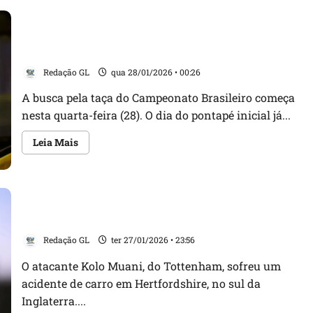
clássicos!
Veja
os
horários
Brasileirão 2026: regulamento, novidades, mudanças
e
onde
e mais
assistir
aos
Redação GL
qua 28/01/2026 • 00:26
jogos
de
A busca pela taça do Campeonato Brasileiro começa
hoje
nesta quarta-feira (28). O dia do pontapé inicial já...
Leia
Leia Mais
mais
sobre
Brasileirão
2026:
regulamento,
novidades,
Atacante do Tottenham sofre acidente com Ferrari
mudanças
e
antes de jogo da Champions
mais
Redação GL
ter 27/01/2026 • 23:56
O atacante Kolo Muani, do Tottenham, sofreu um
acidente de carro em Hertfordshire, no sul da
Inglaterra....