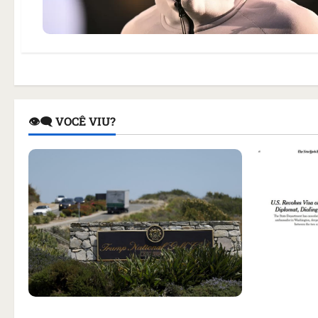
👁️‍🗨️ VOCÊ VIU?
Como impr
noticiou r
Homem armado é preso em campo
embaixado