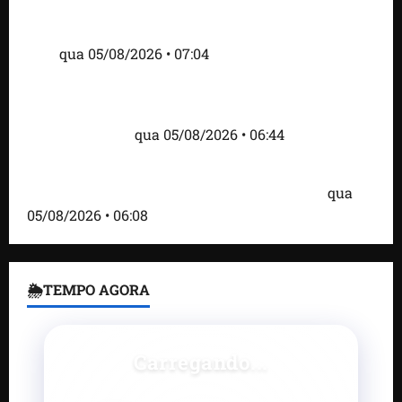
Cartaz em mercado ameaça suspender quem
alimentar animais e revolta feirantes em Santa
Inês
qua 05/08/2026 • 07:04
Islândia ordena deportação de ativistas contra caça
às baleias que haviam sido detidos; 4 brasileiros
estão entre eles
qua 05/08/2026 • 06:44
Bombardeio russo em Kiev com mísseis e drones
deixa 17 mortos e dezenas de feridos; VÍDEO
qua
05/08/2026 • 06:08
🌦TEMPO AGORA
Carregando...