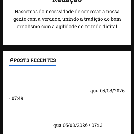
Nascemos da necessidade de conectar a nossa
gente com a verdade, unindo a tradição do bom
jornalismo com a agilidade do mundo digital.
🔎POSTS RECENTES
Homem armado é preso em campo de golfe de
Trump dias antes de visita do presidente dos EUA;
‘Evitamos uma tragédia’, diz agente
qua 05/08/2026
• 07:49
Como imprensa internacional noticiou revogação
do visto de embaixadora do Brasil e aumento da
tensão com os EUA
qua 05/08/2026 • 07:13