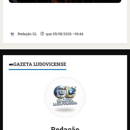
Islândia ordena deportação de ativistas
contra caça às baleias que haviam sido
detidos; 4 brasileiros estão entre eles
Redação GL
qua 05/08/2026 • 06:44
✒️GAZETA LUDOVICENSE
Redação