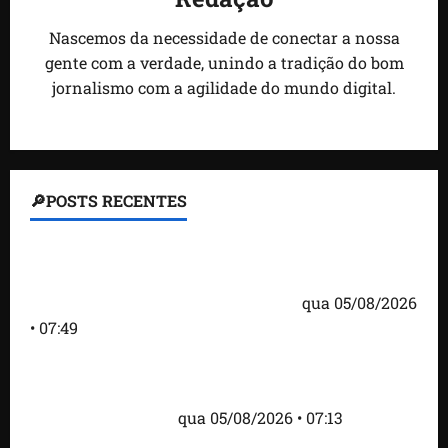
Nascemos da necessidade de conectar a nossa
gente com a verdade, unindo a tradição do bom
jornalismo com a agilidade do mundo digital.
🔎POSTS RECENTES
Homem armado é preso em campo de golfe de
Trump dias antes de visita do presidente dos EUA;
‘Evitamos uma tragédia’, diz agente
qua 05/08/2026
• 07:49
Como imprensa internacional noticiou revogação
do visto de embaixadora do Brasil e aumento da
tensão com os EUA
qua 05/08/2026 • 07:13