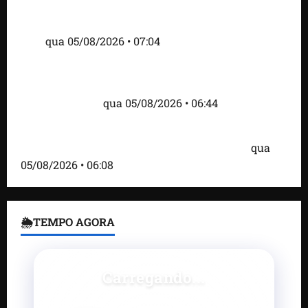
Cartaz em mercado ameaça suspender quem
alimentar animais e revolta feirantes em Santa
Inês
qua 05/08/2026 • 07:04
Islândia ordena deportação de ativistas contra caça
às baleias que haviam sido detidos; 4 brasileiros
estão entre eles
qua 05/08/2026 • 06:44
Bombardeio russo em Kiev com mísseis e drones
deixa 17 mortos e dezenas de feridos; VÍDEO
qua
05/08/2026 • 06:08
🌦TEMPO AGORA
Carregando...