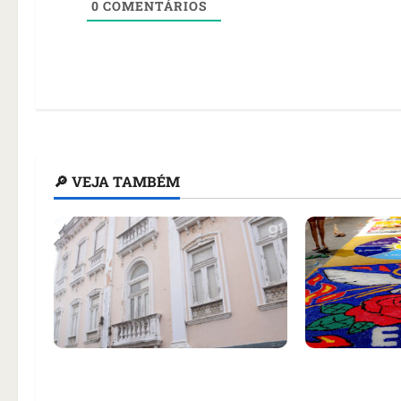
0
COMENTÁRIOS
🔎 VEJA TAMBÉM
Justiça condena Prefeitura de
Fiéis montam
São Luís a restaurar casarão
Corpus Chris