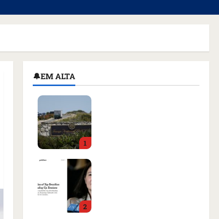
🔔EM ALTA
Homem armado é preso
em campo de golfe de
Trump dias antes de
visita do presidente dos
1
EUA; ‘Evitamos uma
tragédia’, diz agente
Como imprensa
qua 05/08/2026 • 07:49
internacional noticiou
revogação do visto de
embaixadora do Brasil e
2
aumento da tensão com
os EUA