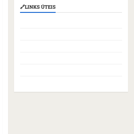
🔗LINKS ÚTEIS
Assembleia Legislativa do Maranhão
Câmara Municipal de São Luís
Governo Federal
Governo do Maranhão
Prefeitura de São Luís
SLZ HOST Hospedagem de Sites