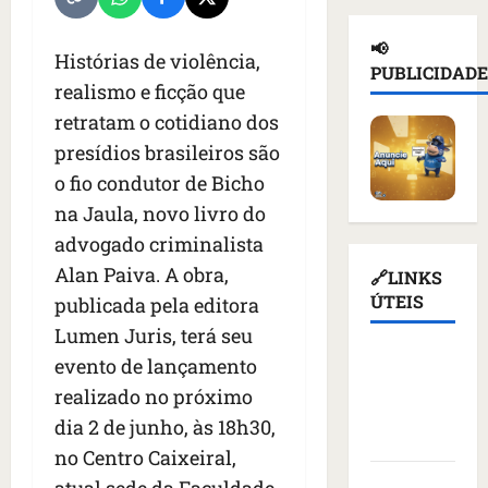
e
a
ç
n
d
i
d
a
o
e
📢
o
e
Histórias de violência,
s
t
T
PUBLICIDADE
r
p
u
i
r
realismo e ficção que
u
o
s
c
u
retratam o cotidiano dos
s
r
p
i
m
presídios brasileiros são
s
t
e
o
p
o
a
n
o fio condutor de Bicho
u
d
e
ç
d
r
i
na Jaula, novo livro do
m
ã
e
e
a
advogado criminalista
K
o
r
v
s
i
Alan Paiva. A obra,
d
q
🔗LINKS
o
a
e
e
u
ÚTEIS
g
publicada pela editora
n
v
a
e
a
t
Lumen Juris, terá seu
c
t
m
ç
e
Assembleia
evento de lançamento
o
i
a
ã
s
Legislativa
m
v
realizado no próximo
l
o
d
do
m
i
i
d
e
dia 2 de junho, às 18h30,
Maranhão
í
s
m
o
v
no Centro Caixeiral,
s
t
e
v
i
Câmara