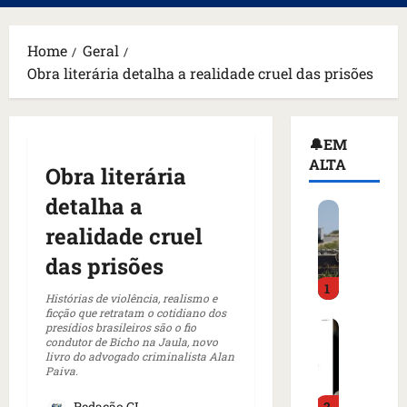
principal
Home
Geral
Obra literária detalha a realidade cruel das prisões
🔔EM
ALTA
Obra literária
detalha a
H
o
realidade cruel
m
das prisões
e
1
m
Histórias de violência, realismo e
a
ficção que retratam o cotidiano dos
C
presídios brasileiros são o fio
r
condutor de Bicho na Jaula, novo
o
m
livro do advogado criminalista Alan
m
a
Paiva.
o
d
Redação GL
2