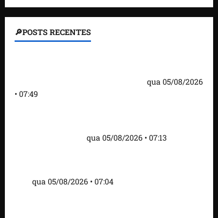
🔎POSTS RECENTES
Homem armado é preso em campo de golfe de
Trump dias antes de visita do presidente dos EUA;
‘Evitamos uma tragédia’, diz agente
qua 05/08/2026
• 07:49
Como imprensa internacional noticiou revogação
do visto de embaixadora do Brasil e aumento da
tensão com os EUA
qua 05/08/2026 • 07:13
Cartaz em mercado ameaça suspender quem
alimentar animais e revolta feirantes em Santa
Inês
qua 05/08/2026 • 07:04
Islândia ordena deportação de ativistas contra caça
às baleias que haviam sido detidos; 4 brasileiros