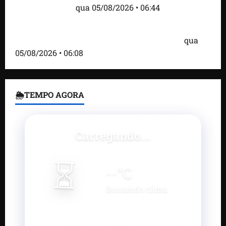
estão entre eles
qua 05/08/2026 • 06:44
Bombardeio russo em Kiev com mísseis e drones
deixa 17 mortos e dezenas de feridos; VÍDEO
qua
05/08/2026 • 06:08
🌦TEMPO AGORA
Carregando...
⏳
--
°C
Buscando clima...