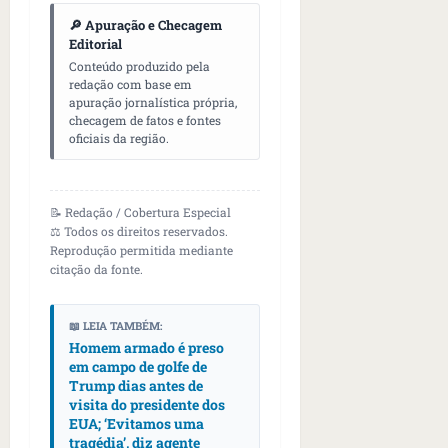
U
t
q
i
a
A
🔎 Apuração e Checagem
o
u
r
s
;
Editorial
s
e
a
i
‘
Conteúdo produzido pela
e
h
n
l
redação com base em
E
d
a
apuração jornalística própria,
t
e
v
checagem de fatos e fontes
e
v
e
a
i
oficiais da região.
z
i
s
u
t
e
a
e
m
a
n
m
m
e
m
a
s
📝 Redação / Cobertura Especial
S
n
o
⚖️ Todos os direitos reservados.
s
i
a
t
s
Reprodução permitida mediante
d
d
n
o
u
citação da fonte.
e
o
t
d
m
f
d
a
a
a
e
e
I
t
📖 LEIA TAMBÉM:
t
r
t
n
Homem armado é preso
e
r
i
em campo de golfe de
i
ê
n
a
Trump dias antes de
d
d
s
s
g
visita do presidente dos
o
o
ã
é
EUA; ‘Evitamos uma
s
s
o
d
qua
tragédia’, diz agente