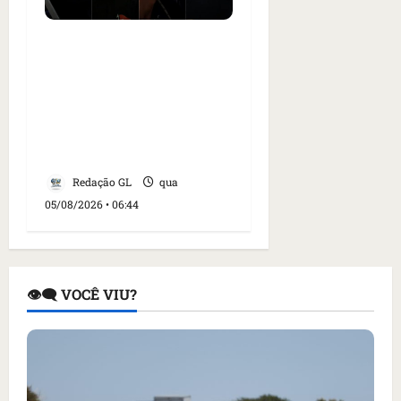
Islândia ordena
deportação de ativistas
contra caça às baleias
que haviam sido detidos;
4 brasileiros estão entre
eles
Redação GL
qua
05/08/2026 • 06:44
👁️‍🗨️ VOCÊ VIU?