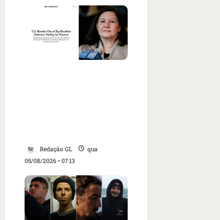
Como imprensa
internacional noticiou
revogação do visto de
embaixadora do Brasil e
aumento da tensão com
os EUA
Redação GL
qua
05/08/2026 • 07:13