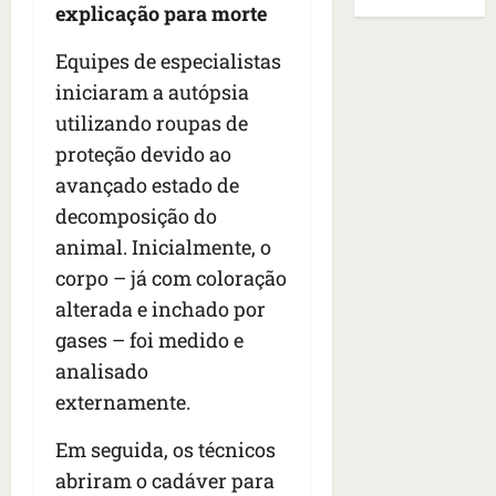
B
E
explicação para morte
r
s
e
r
U
t
q
i
a
A
Equipes de especialistas
o
u
r
s
;
iniciaram a autópsia
s
e
a
i
‘
e
h
n
utilizando roupas de
l
E
d
a
t
e
v
proteção devido ao
e
v
e
a
i
avançado estado de
z
i
s
u
t
e
decomposição do
a
e
m
a
n
m
m
e
animal. Inicialmente, o
m
a
s
S
n
o
corpo – já com coloração
s
i
a
t
s
alterada e inchado por
d
d
n
o
u
e
o
gases – foi medido e
t
d
m
f
d
a
a
a
analisado
e
e
I
t
t
externamente.
r
t
n
e
r
i
i
ê
n
a
Em seguida, os técnicos
d
d
s
s
g
abriram o cadáver para
o
o
ã
é