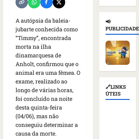
d
n
a
l
e
e
a
ç
n
d
i
d
a
o
e
A autópsia da baleia-
📢
o
e
s
t
T
PUBLICIDADE
jubarte conhecida como
r
p
u
i
r
“Timmy”, encontrada
u
o
s
c
u
s
r
p
morta na ilha
i
m
s
t
e
o
p
dinamarquesa de
o
a
n
u
d
Anholt, confirmou que o
e
ç
d
r
i
m
animal era uma fêmea. O
ã
e
e
a
K
o
r
v
exame, realizado ao
s
i
d
q
🔗LINKS
o
a
longo de várias horas,
e
e
u
ÚTEIS
g
n
foi concluído na noite
v
a
e
a
t
c
t
desta quinta-feira
m
ç
e
Assembleia
o
i
a
ã
s
(04/06), mas não
Legislativa
m
v
l
o
d
conseguiu determinar a
do
m
i
i
d
e
causa da morte.
Maranhão
í
s
m
o
v