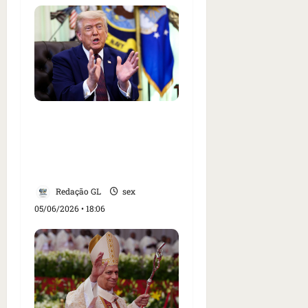
Juiz dos EUA invalida
restrições do governo
Trump à imigração
legal
Redação GL
sex
05/06/2026 • 18:06