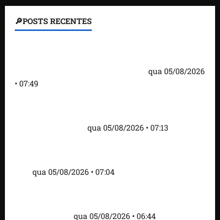
🔎POSTS RECENTES
Homem armado é preso em campo de golfe de
Trump dias antes de visita do presidente dos EUA;
‘Evitamos uma tragédia’, diz agente
qua 05/08/2026
• 07:49
Como imprensa internacional noticiou revogação
do visto de embaixadora do Brasil e aumento da
tensão com os EUA
qua 05/08/2026 • 07:13
Cartaz em mercado ameaça suspender quem
alimentar animais e revolta feirantes em Santa
Inês
qua 05/08/2026 • 07:04
Islândia ordena deportação de ativistas contra caça
às baleias que haviam sido detidos; 4 brasileiros
estão entre eles
qua 05/08/2026 • 06:44