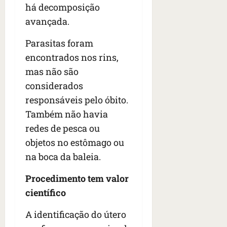
n
há decomposição
t
avançada.
r
e
Parasitas foram
e
encontrados nos rins,
l
e
mas não são
s
considerados
responsáveis pelo óbito.
qua
Também não havia
05/08/202
•
redes de pesca ou
06:44
objetos no estômago ou
na boca da baleia.
Procedimento tem valor
científico
A identificação do útero