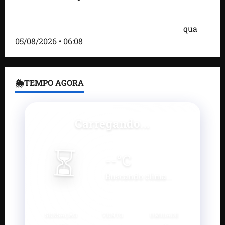
Bombardeio russo em Kiev com mísseis e drones
deixa 17 mortos e dezenas de feridos; VÍDEO
qua
05/08/2026 • 06:08
🌦TEMPO AGORA
Carregando...
⏳
--
°C
Buscando clima...
SENSAÇÃO
VENTO
UMIDADE