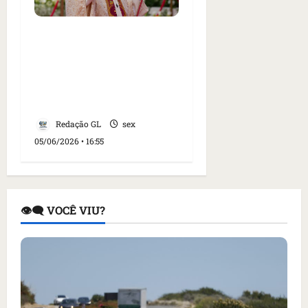
Papa Leão XIV terá
encontro com vítimas de
abusos sexuais
praticados por membros
do clero católico
Redação GL
sex
05/06/2026 • 16:55
👁️‍🗨️ VOCÊ VIU?