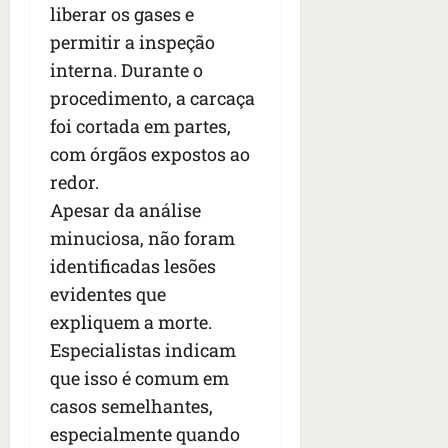
s
s
liberar os gases e
o
d
qua
;
;
c
05/08/202
i
permitir a inspeção
V
4
•
o
a
interna. Durante o
Í
b
07:04
m
’
procedimento, a carcaça
D
r
o
,
E
a
foi cortada em partes,
s
d
O
s
E
i
com órgãos expostos ao
i
U
z
redor.
l
qua
A
a
Apesar da análise
e
05/08/202
g
•
i
minuciosa, não foram
e
qua
06:08
r
n
05/08/202
identificadas lesões
o
•
t
evidentes que
s
07:13
e
e
expliquem a morte.
s
Especialistas indicam
qua
t
05/08/202
que isso é comum em
ã
•
casos semelhantes,
o
07:49
e
especialmente quando