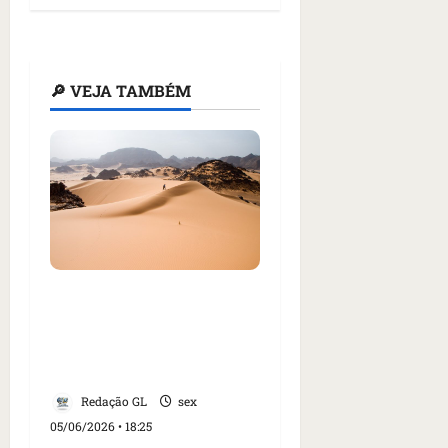
🔎 VEJA TAMBÉM
Dezenas de pessoas
morrem de sede no
deserto do Saara após
pane em caminhão
Redação GL
sex
05/06/2026 • 18:25