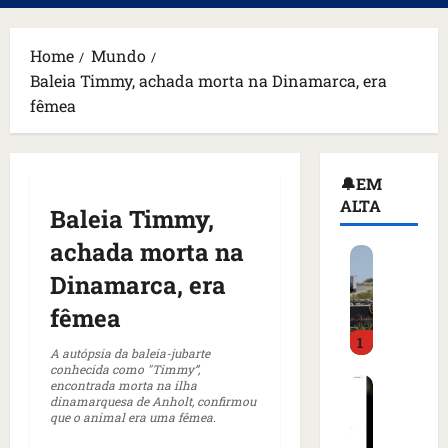
principal
Home
Mundo
Baleia Timmy, achada morta na Dinamarca, era
fêmea
🔔EM
ALTA
Baleia Timmy,
achada morta na
H
o
Dinamarca, era
m
fêmea
e
1
m
A autópsia da baleia-jubarte
a
conhecida como "Timmy”,
C
encontrada morta na ilha
r
dinamarquesa de Anholt, confirmou
o
m
que o animal era uma fêmea.
m
a