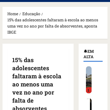
principal
Home
Educação
15% das adolescentes faltaram à escola ao menos
uma vez no ano por falta de absorventes, aponta
IBGE
🔔EM
ALTA
15% das
adolescentes
H
o
faltaram à escola
m
ao menos uma
e
1
m
vez no ano por
a
falta de
C
r
o
m
absorventes,