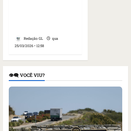
Raio-X da adolescência
brasileira: veja dados do
IBGE sobre estudantes
de 13 a 17 anos
Redação GL
qua
25/03/2026 • 12:58
👁️‍🗨️ VOCÊ VIU?