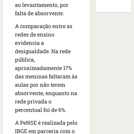
i
a
o
s
de Sites
ao levantamento, por
o
a
f
B
E
falta de absorvente.
r
s
e
r
U
t
q
i
a
A
A comparação entre as
o
u
r
s
;
s
e
a
redes de ensino
i
‘
e
h
n
l
E
evidencia a
d
a
t
e
v
desigualdade. Na rede
e
v
e
a
i
z
pública,
i
s
u
t
e
a
e
m
aproximadamente 17%
a
n
m
m
e
m
das meninas faltaram às
a
s
S
n
o
aulas por não terem
s
i
a
t
s
d
d
absorvente, enquanto na
n
o
u
e
o
t
d
m
rede privada o
f
d
a
a
a
percentual foi de 6%.
e
e
I
t
t
r
t
n
e
r
A PeNSE é realizada pelo
i
i
ê
n
a
IBGE em parceria com o
d
d
s
s
g