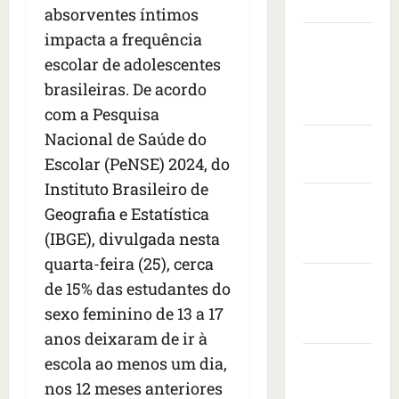
Maranhão
í
s
m
o
absorventes íntimos
v
s
t
e
v
i
impacta a frequência
Câmara
s
a
n
i
s
escolar de adolescentes
Municipal
e
s
t
s
i
i
de São
c
brasileiras. De acordo
a
t
t
s
o
r
Luís
o
a
com a Pesquisa
e
n
a
d
d
Nacional de Saúde do
d
Governo
t
n
e
o
Escolar (PeNSE) 2024, do
r
r
Federal
i
e
p
o
a
m
Instituto Brasileiro de
m
r
Governo
n
c
a
b
e
Geografia e Estatística
e
a
do
i
a
s
(IBGE), divulgada nesta
s
ç
s
Maranhão
i
i
d
quarta-feira (25), cerca
a
e
x
d
e
Prefeitura
à
r
a
de 15% das estudantes do
e
i
s
e
de São
d
n
sexo feminino de 13 a 17
x
b
v
o
Luís
t
anos deixaram de ir à
a
a
o
r
e
1
l
SLZ HOST
escola ao menos um dia,
l
a
d
7
e
t
d
Hospedagem
o
nos 12 meses anteriores
m