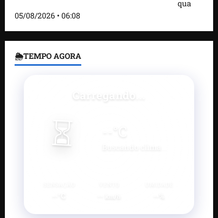
deixa 17 mortos e dezenas de feridos; VÍDEO
qua
05/08/2026 • 06:08
🌦TEMPO AGORA
Carregando...
⏳
--
°C
Buscando clima...
SENSAÇÃO
VENTO
UMIDADE
--°C
--
--%
km/h