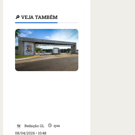
🔎 VEJA TAMBÉM
UEMA está com
inscrições abertas para
cursinho popular
preparatório para o
Enem e o Paes, em São
Luís
Redação GL
qua
08/04/2026 • 10:48