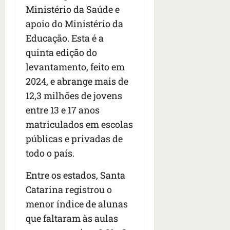
o
o
Ministério da Saúde e
ã
é
s
s
o
d
qua
apoio do Ministério da
;
;
c
05/08/202
i
Educação. Esta é a
V
4
•
o
a
quinta edição do
Í
b
07:04
m
’
D
r
levantamento, feito em
o
,
E
a
s
d
2024, e abrange mais de
O
s
E
i
12,3 milhões de jovens
i
U
z
entre 13 e 17 anos
l
qua
A
a
e
05/08/202
matriculados em escolas
g
•
i
e
qua
públicas e privadas de
06:08
r
n
05/08/202
todo o país.
o
•
t
s
07:13
e
Entre os estados, Santa
e
s
Catarina registrou o
qua
t
menor índice de alunas
05/08/202
ã
•
que faltaram às aulas
o
07:49