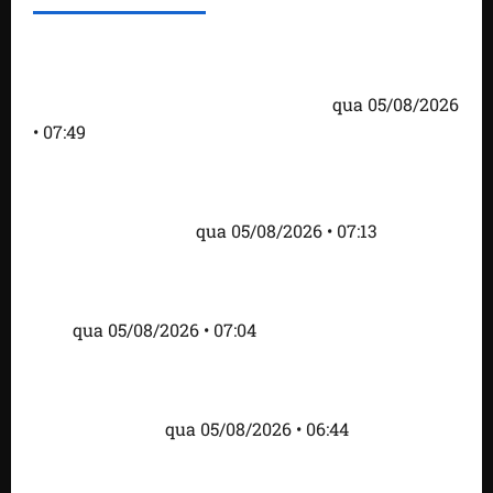
Homem armado é preso em campo de golfe de
Trump dias antes de visita do presidente dos EUA;
‘Evitamos uma tragédia’, diz agente
qua 05/08/2026
• 07:49
Como imprensa internacional noticiou revogação
do visto de embaixadora do Brasil e aumento da
tensão com os EUA
qua 05/08/2026 • 07:13
Cartaz em mercado ameaça suspender quem
alimentar animais e revolta feirantes em Santa
Inês
qua 05/08/2026 • 07:04
Islândia ordena deportação de ativistas contra caça
às baleias que haviam sido detidos; 4 brasileiros
estão entre eles
qua 05/08/2026 • 06:44
Bombardeio russo em Kiev com mísseis e drones