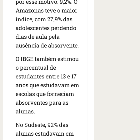
por esse motivo: 9,2%. O
e
n
Amazonas teve o maior
t
índice, com 27,9% das
r
adolescentes perdendo
e
dias de aula pela
e
l
ausência de absorvente.
e
s
O IBGE também estimou
o percentual de
qua
estudantes entre 13 e 17
05/08/202
anos que estudavam em
•
06:44
escolas que forneciam
absorventes para as
alunas.
No Sudeste, 92% das
alunas estudavam em