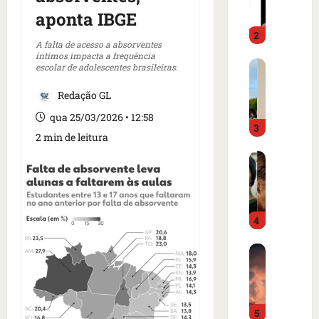
m
a
aponta IBGE
o
d
2
i
o
A falta de acesso a absorventes
m
é
íntimos impacta a frequência
C
p
escolar de adolescentes brasileiras.
p
a
r
r
Redação GL
r
e
e
t
n
s
qua 25/03/2026 • 12:58
3
a
s
o
2 min de leitura
z
a
e
I
e
i
m
s
m
n
c
l
m
t
a
â
e
e
m
4
n
r
r
p
d
c
n
o
B
i
a
a
d
o
a
d
c
e
m
o
o
i
g
b
r
a
o
o
5
a
d
m
n