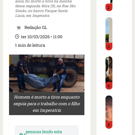
o
anos, foi morto a tiros na manhã
d
dessa segunda-feira (9), na Rua São
2
i
o
Simão, no bairro Parque Santa
m
é
Lúcia, em Imperatrz.
C
p
p
a
Redação GL
r
r
r
e
e
ter 10/03/2026 • 11:00
t
n
s
1 min de leitura
3
a
s
o
z
a
e
I
e
i
m
s
m
n
c
l
m
t
a
â
e
e
m
4
n
r
r
p
d
c
n
o
Homem é morto a tiros enquanto
B
i
a
a
d
seguia para o trabalho com o filho
o
a
d
c
e
em Imperatriz
m
o
o
i
g
b
r
a
o
o
5
a
d
m
n
l
pessoas lendo esta
r
e
e
a
f
🟢
4