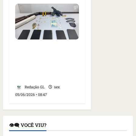
Quatro pessoas são
presas e um suspeito
morre após confronto
com a polícia em
Pindaré-Mirim no MA
Redação GL
sex
05/06/2026 • 08:47
👁️‍🗨️ VOCÊ VIU?