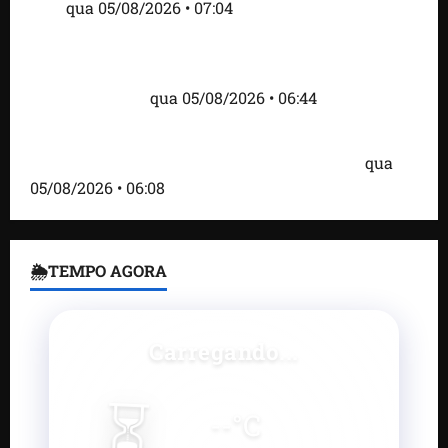
Inês
qua 05/08/2026 • 07:04
Islândia ordena deportação de ativistas contra caça
às baleias que haviam sido detidos; 4 brasileiros
estão entre eles
qua 05/08/2026 • 06:44
Bombardeio russo em Kiev com mísseis e drones
deixa 17 mortos e dezenas de feridos; VÍDEO
qua
05/08/2026 • 06:08
🌦TEMPO AGORA
Carregando...
⏳
--
°C