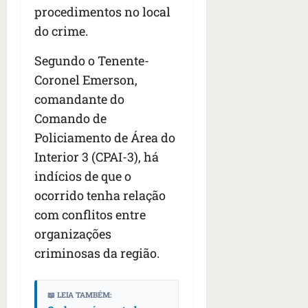
s
s
procedimentos no local
o
d
qua
;
;
c
05/08/202
i
do crime.
V
4
•
o
a
Í
b
07:04
m
’
Segundo o Tenente-
D
r
o
,
Coronel Emerson,
E
a
s
d
O
comandante do
s
E
i
i
U
Comando de
z
l
qua
A
a
Policiamento de Área do
e
05/08/202
g
Interior 3 (CPAI-3), há
•
i
e
qua
06:08
r
indícios de que o
n
05/08/202
o
•
t
ocorrido tenha relação
s
07:13
e
com conflitos entre
e
organizações
s
qua
t
criminosas da região.
05/08/202
ã
•
o
07:49
e
📖 LEIA TAMBÉM: