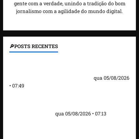
gente com a verdade, unindo a tradição do bom
jornalismo com a agilidade do mundo digital.
🔎POSTS RECENTES
Homem armado é preso em campo de golfe de
Trump dias antes de visita do presidente dos EUA;
‘Evitamos uma tragédia’, diz agente
qua 05/08/2026
• 07:49
Como imprensa internacional noticiou revogação
do visto de embaixadora do Brasil e aumento da
tensão com os EUA
qua 05/08/2026 • 07:13
Cartaz em mercado ameaça suspender quem
alimentar animais e revolta feirantes em Santa