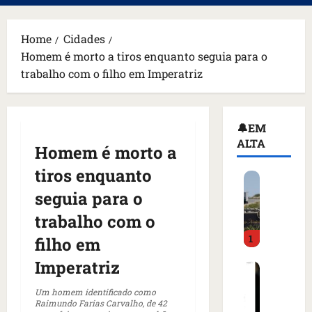
principal
Home
Cidades
Homem é morto a tiros enquanto seguia para o
trabalho com o filho em Imperatriz
🔔EM
ALTA
Homem é morto a
tiros enquanto
H
o
seguia para o
m
trabalho com o
e
1
m
filho em
a
Imperatriz
C
r
o
m
Um homem identificado como
m
a
Raimundo Farias Carvalho, de 42