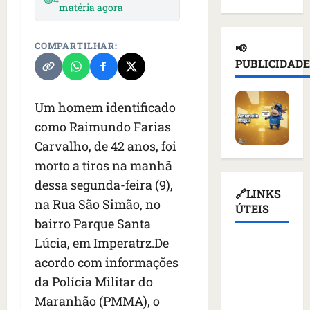
matéria agora
d
n
a
l
e
e
a
ç
n
d
i
d
a
o
e
COMPARTILHAR:
📢
o
e
s
t
T
PUBLICIDADE
r
p
u
i
r
u
o
s
c
u
s
r
p
i
m
Um homem identificado
s
t
e
o
p
como Raimundo Farias
o
a
n
u
d
Carvalho, de 42 anos, foi
e
ç
d
r
i
m
ã
e
morto a tiros na manhã
e
a
K
o
r
v
s
dessa segunda-feira (9),
i
d
q
🔗LINKS
o
a
na Rua São Simão, no
e
e
u
ÚTEIS
g
n
v
bairro Parque Santa
a
e
a
t
c
t
m
ç
Lúcia, em Imperatrz.De
e
Assembleia
o
i
a
ã
s
acordo com informações
Legislativa
m
v
l
o
d
do
da Polícia Militar do
m
i
i
d
e
Maranhão
í
s
Maranhão (PMMA), o
m
o
v