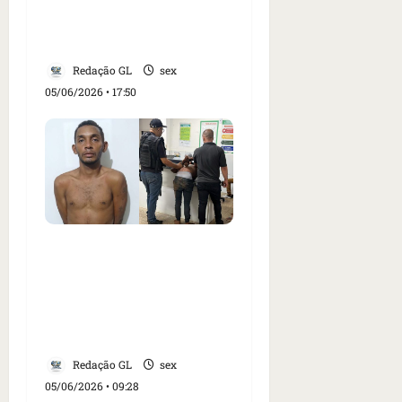
plena via pública em
Codó
Redação GL
sex
05/06/2026 • 17:50
VÍDEO: Suspeito de mais
de 30 arrombamentos
em cidades do sul do
Maranhão é preso em
Grajaú
Redação GL
sex
05/06/2026 • 09:28