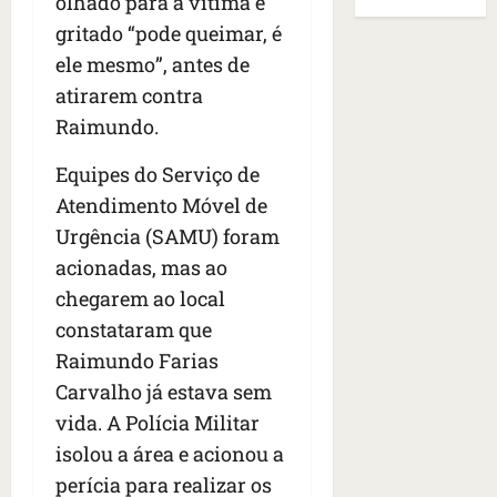
olhado para a vítima e
B
E
r
s
e
r
U
gritado “pode queimar, é
t
q
i
a
A
ele mesmo”, antes de
o
u
r
s
;
s
atirarem contra
e
a
i
‘
e
h
n
l
Raimundo.
E
d
a
t
e
v
e
v
e
Equipes do Serviço de
a
i
z
i
s
u
t
Atendimento Móvel de
e
a
e
m
a
Urgência (SAMU) foram
n
m
m
e
m
a
acionadas, mas ao
s
S
n
o
s
i
a
t
chegarem ao local
s
d
d
n
o
u
constataram que
e
o
t
d
m
Raimundo Farias
f
d
a
a
a
e
e
Carvalho já estava sem
I
t
t
r
t
n
e
r
vida. A Polícia Militar
i
i
ê
n
a
isolou a área e acionou a
d
d
s
s
g
perícia para realizar os
o
o
ã
é