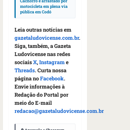
Cachorro é arrastado por
n
motocicleta em plena via
t
pública em Codó
r
e
e
Leia outras notícias em
l
gazetaludovicense.com.br
.
e
Siga, também, a Gazeta
s
Ludovicense nas redes
qua
sociais
X
,
Instagram
e
05/08/202
Threads
. Curta nossa
•
06:44
página no
Facebook
.
Envie informações à
Redação do Portal por
meio do E-mail
redacao@gazetaludovicense.com.br
🔎 Apuração e Checagem