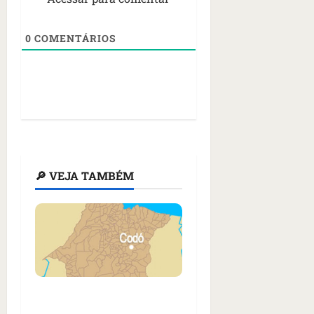
0
COMENTÁRIOS
🔎 VEJA TAMBÉM
Cachorro é arrastado
por motocicleta em