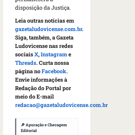
n
disposição da Justiça.
t
r
Leia outras notícias em
e
e
gazetaludovicense.com.br
.
l
Siga, também, a Gazeta
e
Ludovicense nas redes
s
sociais
X
,
Instagram
e
qua
Threads
. Curta nossa
05/08/202
página no
Facebook
.
•
Envie informações à
06:44
Redação do Portal por
meio do E-mail
redacao@gazetaludovicense.com.br
🔎 Apuração e Checagem
Editorial