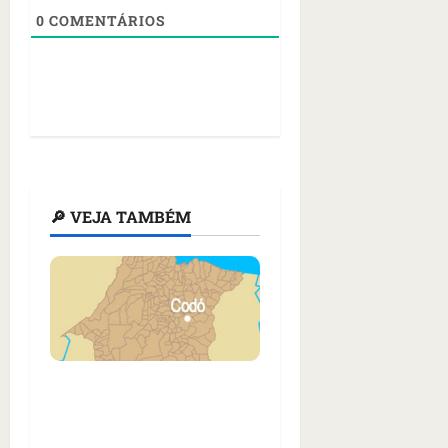
0
COMENTÁRIOS
🔎 VEJA TAMBÉM
Cachorro é arrastado
por motocicleta em
plena via pública em