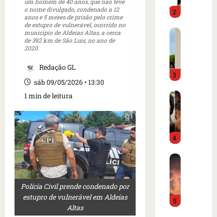
o
um homem de 40 anos, que não teve
d
o nome divulgado, condenado a 12
2
i
o
anos e 5 meses de prisão pelo crime
m
é
de estupro de vulnerável, ocorrido no
C
município de Aldeias Altas, a cerca
p
p
de 392 km de São Luís, no ano de
a
r
r
2020.
r
e
e
t
n
s
Redação GL
3
a
s
o
sáb 09/05/2026 • 13:30
z
a
e
I
1 min de leitura
e
i
m
s
m
n
c
l
m
t
a
â
e
e
m
4
n
r
r
p
d
c
n
o
B
i
a
a
d
o
a
d
c
e
m
o
o
i
g
Polícia Civil prende condenado por
b
r
a
o
o
estupro de vulnerável em Aldeias
5
a
d
m
n
l
Altas
r
e
e
a
f