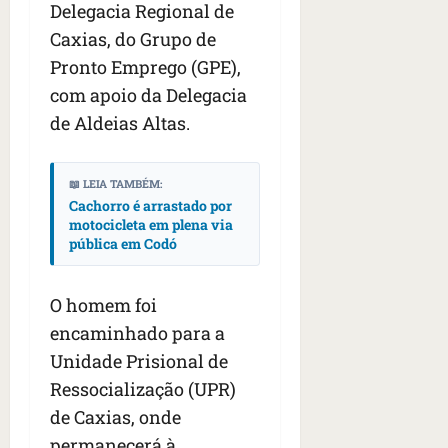
s
Delegacia Regional de
s
o
d
qua
;
;
c
Caxias, do Grupo de
05/08/202
i
V
4
•
o
a
Pronto Emprego (GPE),
Í
b
07:04
m
’
com apoio da Delegacia
D
r
o
,
E
a
de Aldeias Altas.
s
d
O
s
E
i
i
U
z
📖 LEIA TAMBÉM:
l
qua
A
a
Cachorro é arrastado por
e
05/08/202
g
motocicleta em plena via
•
i
e
qua
pública em Codó
06:08
r
n
05/08/202
o
•
t
s
07:13
e
O homem foi
e
encaminhado para a
s
qua
Unidade Prisional de
t
05/08/202
ã
Ressocialização (UPR)
•
o
07:49
de Caxias, onde
e
permanecerá à