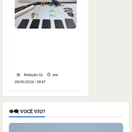
Quatro pessoas são
presas e um suspeito
morre após confronto
com a polícia em
Pindaré-Mirim no MA
Redação GL
sex
05/06/2026 • 08:47
👁️‍🗨️ VOCÊ VIU?