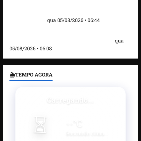
Islândia ordena deportação de ativistas contra caça
às baleias que haviam sido detidos; 4 brasileiros
estão entre eles
qua 05/08/2026 • 06:44
Bombardeio russo em Kiev com mísseis e drones
deixa 17 mortos e dezenas de feridos; VÍDEO
qua
05/08/2026 • 06:08
🌦TEMPO AGORA
Carregando...
⏳
--
°C
Buscando clima...