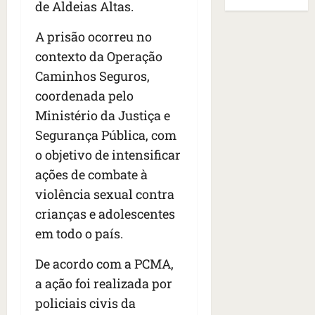
B
E
de Aldeias Altas.
r
s
e
r
U
t
q
i
a
A
A prisão ocorreu no
o
u
r
s
;
contexto da Operação
s
e
a
i
‘
e
Caminhos Seguros,
h
n
l
E
d
a
t
e
coordenada pelo
v
e
v
e
a
i
Ministério da Justiça e
z
i
s
u
t
Segurança Pública, com
e
a
e
m
a
n
m
o objetivo de intensificar
m
e
m
a
s
S
n
o
ações de combate à
s
i
a
t
s
violência sexual contra
d
d
n
o
u
crianças e adolescentes
e
o
t
d
m
f
d
a
em todo o país.
a
a
e
e
I
t
t
r
t
n
De acordo com a PCMA,
e
r
i
i
ê
n
a
a ação foi realizada por
d
d
s
s
g
policiais civis da
o
o
ã
é