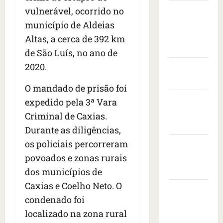
s
t
e
v
i
vulnerável, ocorrido no
Câmara
s
a
n
i
s
Municipal
e
município de Aldeias
s
t
s
i
i
de São
c
a
t
Altas, a cerca de 392 km
t
s
o
r
Luís
o
a
de São Luís, no ano de
e
n
a
d
d
2020.
d
Governo
t
n
e
o
r
r
Federal
i
e
p
O mandado de prisão foi
o
a
m
m
r
Governo
n
c
expedido pela 3ª Vara
a
b
e
e
a
do
i
a
s
Criminal de Caxias.
s
ç
s
Maranhão
i
i
Durante as diligências,
d
a
e
x
d
os policiais percorreram
e
Prefeitura
à
r
a
e
i
s
e
povoados e zonas rurais
de São
d
n
x
b
v
o
Luís
t
dos municípios de
a
a
o
r
e
Caxias e Coelho Neto. O
1
l
SLZ HOST
l
a
d
7
condenado foi
e
t
d
Hospedagem
o
m
i
a
o
localizado na zona rural
s
de Sites
o
a
f