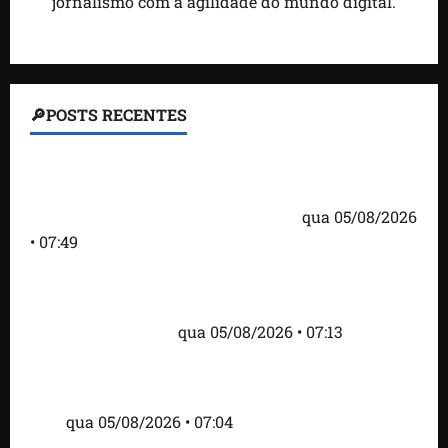
jornalismo com a agilidade do mundo digital.
🔎POSTS RECENTES
Homem armado é preso em campo de golfe de
Trump dias antes de visita do presidente dos EUA;
‘Evitamos uma tragédia’, diz agente
qua 05/08/2026
• 07:49
Como imprensa internacional noticiou revogação
do visto de embaixadora do Brasil e aumento da
tensão com os EUA
qua 05/08/2026 • 07:13
Cartaz em mercado ameaça suspender quem
alimentar animais e revolta feirantes em Santa
Inês
qua 05/08/2026 • 07:04