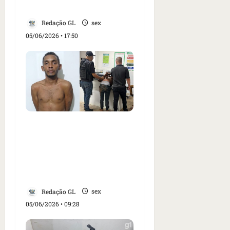
Codó
Redação GL
sex
05/06/2026 • 17:50
VÍDEO: Suspeito de mais
de 30 arrombamentos
em cidades do sul do
Maranhão é preso em
Grajaú
Redação GL
sex
05/06/2026 • 09:28