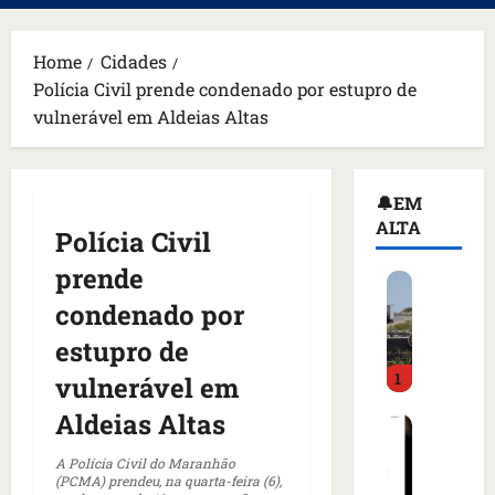
principal
Home
Cidades
Polícia Civil prende condenado por estupro de
vulnerável em Aldeias Altas
🔔EM
ALTA
Polícia Civil
prende
H
o
condenado por
m
estupro de
e
1
m
vulnerável em
a
Aldeias Altas
C
r
o
m
A Polícia Civil do Maranhão
m
a
(PCMA) prendeu, na quarta-feira (6),