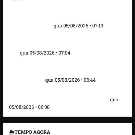
Como imprensa internacional noticiou revogação
do visto de embaixadora do Brasil e aumento da
tensão com os EUA
qua 05/08/2026 • 07:13
Cartaz em mercado ameaça suspender quem
alimentar animais e revolta feirantes em Santa
Inês
qua 05/08/2026 • 07:04
Islândia ordena deportação de ativistas contra caça
às baleias que haviam sido detidos; 4 brasileiros
estão entre eles
qua 05/08/2026 • 06:44
Bombardeio russo em Kiev com mísseis e drones
deixa 17 mortos e dezenas de feridos; VÍDEO
qua
05/08/2026 • 06:08
🌦TEMPO AGORA