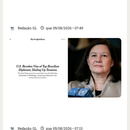
Homem armado é preso em campo de golfe de
Trump dias antes de visita do presidente dos
EUA; ‘Evitamos uma tragédia’, diz agente
Redação GL
qua 05/08/2026 • 07:49
Como imprensa internacional noticiou
revogação do visto de embaixadora do Brasil
e aumento da tensão com os EUA
Redação GL
qua 05/08/2026 • 07:13