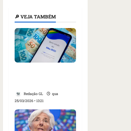
🔎 VEJA TAMBÉM
13º do INSS começa a
ser pago em abril; veja
quem recebe primeiro
Redação GL
qua
25/03/2026 • 13:21