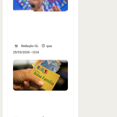
Lagarde diz que BCE
terá de agir de forma
‘enérgica’ se inflação
disparar
Redação GL
qua
25/03/2026 • 13:14
Caixa paga Bolsa
Família a beneficiários
com NIS de final 6