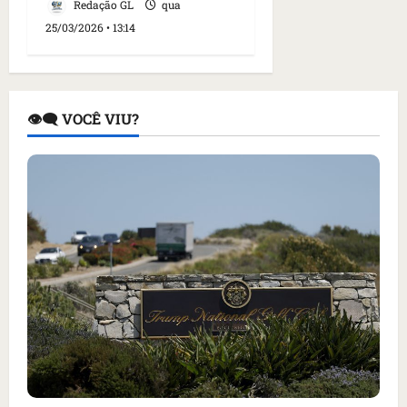
Redação GL
qua
25/03/2026 • 13:14
👁️‍🗨️ VOCÊ VIU?