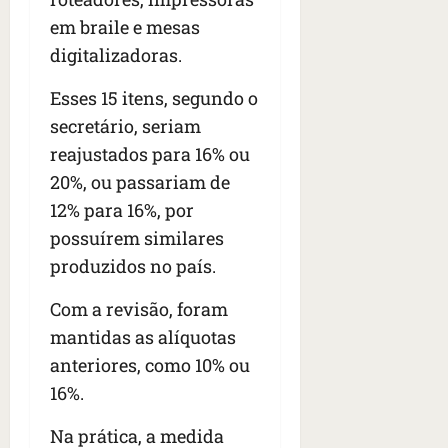
n
em braile e mesas
t
r
digitalizadoras.
e
e
Esses 15 itens, segundo o
l
secretário, seriam
e
reajustados para 16% ou
s
20%, ou passariam de
qua
12% para 16%, por
05/08/202
possuírem similares
•
produzidos no país.
06:44
Com a revisão, foram
mantidas as alíquotas
anteriores, como 10% ou
16%.
Na prática, a medida