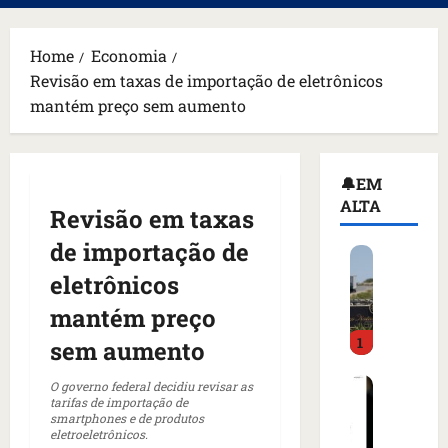
principal
Home
Economia
Revisão em taxas de importação de eletrônicos
mantém preço sem aumento
🔔EM
ALTA
Revisão em taxas
de importação de
H
o
eletrônicos
m
mantém preço
e
1
m
sem aumento
a
C
r
O governo federal decidiu revisar as
tarifas de importação de
o
m
smartphones e de produtos
m
a
eletroeletrônicos.