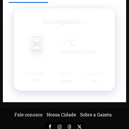
Carregando...
⏳
--
°C
Buscando clima...
SENSAÇÃO
VENTO
UMIDADE
--°C
--
--%
km/h
Fale conosco
Nossa Cidade
Sobre a Gazeta
Facebook
Instagram
Threads
X-