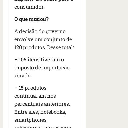
s
s
o
d
qua
consumidor.
;
;
c
05/08/202
i
V
4
•
o
a
O que mudou?
Í
b
07:04
m
’
D
r
o
,
A decisão do governo
E
a
s
d
envolve um conjunto de
O
s
E
i
120 produtos. Desse total:
i
U
z
l
qua
A
a
– 105 itens tiveram o
e
05/08/202
g
•
i
imposto de importação
e
qua
06:08
r
n
05/08/202
zerado;
o
•
t
s
07:13
e
– 15 produtos
e
continuaram nos
s
qua
percentuais anteriores.
t
05/08/202
ã
Entre eles, notebooks,
•
o
07:49
smartphones,
e
roteadores, impressoras