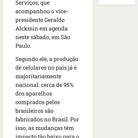
B
E
Serviços, que
r
s
e
r
U
acompanhou o vice-
t
q
i
a
A
o
presidente Geraldo
u
r
s
;
s
e
a
i
Alckmin em agenda
‘
e
h
n
l
E
neste sábado, em São
d
a
t
e
v
Paulo.
e
v
e
a
i
z
i
s
u
t
Segundo ele, a produção
e
a
e
m
a
n
de celulares no país já é
m
m
e
m
a
s
S
n
majoritariamente
o
s
i
a
t
s
nacional: cerca de 95%
d
d
n
o
u
dos aparelhos
e
o
t
d
m
f
d
comprados pelos
a
a
a
e
e
I
t
t
brasileiros são
r
t
n
e
r
fabricados no Brasil. Por
i
i
ê
n
a
isso, as mudanças têm
d
d
s
s
g
o
o
impacto tão baixo para o
ã
é