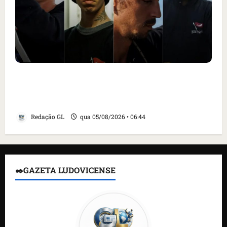
Islândia ordena deportação de ativistas
contra caça às baleias que haviam sido
detidos; 4 brasileiros estão entre eles
Redação GL
qua 05/08/2026 • 06:44
✒️GAZETA LUDOVICENSE