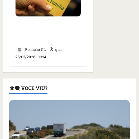
Caixa paga Bolsa
Família a beneficiários
com NIS de final 6
Redação GL
qua
25/03/2026 • 13:14
👁️‍🗨️ VOCÊ VIU?