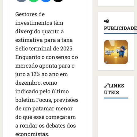
d
n
a
l
e
e
a
ç
n
d
Gestores de
i
d
a
o
e
📢
investimentos têm
o
e
s
t
T
PUBLICIDADE
r
divergido quanto à
p
u
i
r
u
o
s
c
estimativa para a taxa
u
s
r
p
i
m
Selic terminal de 2025.
s
t
e
o
p
Enquanto o consenso do
o
a
n
u
d
e
ç
mercado aponta para o
d
r
i
m
ã
e
e
a
juro a 12% ao ano em
K
o
r
v
s
dezembro, como
i
d
q
🔗LINKS
o
a
indicado pelo último
e
e
u
ÚTEIS
g
n
v
a
e
boletim Focus, previsões
a
t
c
t
m
ç
e
de um patamar menor
Assembleia
o
i
a
ã
s
Legislativa
do que esse começaram
m
v
l
o
d
do
m
a rondar os debates dos
i
i
d
e
Maranhão
í
s
m
o
economistas.
v