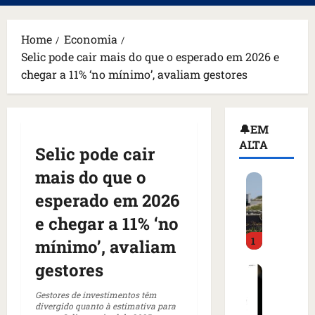
principal
Home
Economia
Selic pode cair mais do que o esperado em 2026 e
chegar a 11% ‘no mínimo’, avaliam gestores
🔔EM
ALTA
Selic pode cair
mais do que o
H
o
esperado em 2026
m
e chegar a 11% ‘no
e
1
m
mínimo’, avaliam
a
gestores
C
r
o
m
Gestores de investimentos têm
m
a
divergido quanto à estimativa para