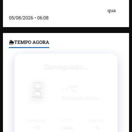
Bombardeio russo em Kiev com mísseis e drones
deixa 17 mortos e dezenas de feridos; VÍDEO
qua
05/08/2026 • 06:08
🌦TEMPO AGORA
Carregando...
⏳
--
°C
Buscando clima...
SENSAÇÃO
VENTO
UMIDADE
--°C
--
--%
km/h