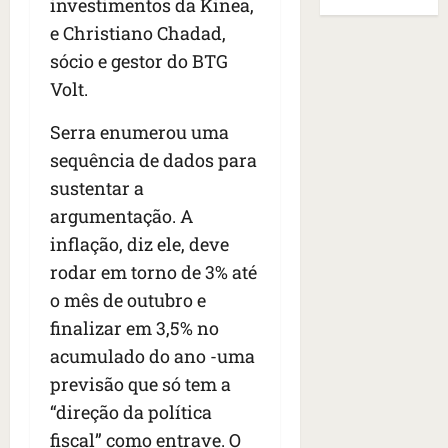
B
E
investimentos da Kinea,
r
s
e
r
U
e Christiano Chadad,
t
q
i
a
A
sócio e gestor do BTG
o
u
r
s
;
s
e
a
Volt.
i
‘
e
h
n
l
E
d
a
Serra enumerou uma
t
e
v
e
v
e
a
i
sequência de dados para
z
i
s
u
t
sustentar a
e
a
e
m
a
argumentação. A
n
m
m
e
m
a
s
S
inflação, diz ele, deve
n
o
s
i
a
t
s
rodar em torno de 3% até
d
d
n
o
u
o mês de outubro e
e
o
t
d
m
f
finalizar em 3,5% no
d
a
a
a
e
e
I
t
acumulado do ano -uma
t
r
t
n
e
r
previsão que só tem a
i
i
ê
n
a
“direção da política
d
d
s
s
g
o
o
fiscal” como entrave. O
ã
é