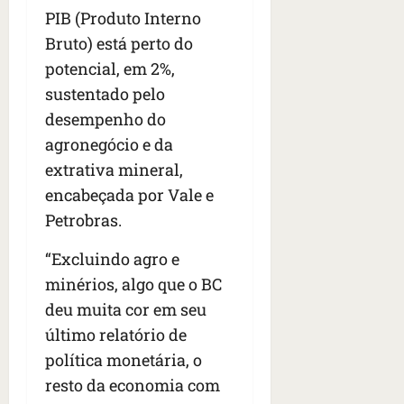
s
s
o
d
qua
PIB (Produto Interno
;
;
c
05/08/202
i
Bruto) está perto do
V
4
•
o
a
potencial, em 2%,
Í
b
07:04
m
’
D
r
sustentado pelo
o
,
E
a
s
d
desempenho do
O
s
E
i
agronegócio e da
i
U
z
extrativa mineral,
l
qua
A
a
e
05/08/202
encabeçada por Vale e
g
•
i
e
qua
Petrobras.
06:08
r
n
05/08/202
o
•
t
“Excluindo agro e
s
07:13
e
minérios, algo que o BC
e
s
deu muita cor em seu
qua
t
último relatório de
05/08/202
ã
•
política monetária, o
o
07:49
resto da economia com
e