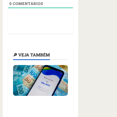
0
COMENTÁRIOS
🔎 VEJA TAMBÉM
13º do INSS começa a
ser pago em abril; veja
quem recebe primeiro