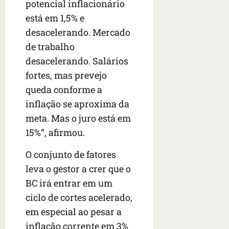
n
potencial inflacionário
t
está em 1,5% e
r
desacelerando. Mercado
e
de trabalho
e
l
desacelerando. Salários
e
fortes, mas prevejo
s
queda conforme a
inflação se aproxima da
qua
05/08/202
meta. Mas o juro está em
•
15%”, afirmou.
06:44
O conjunto de fatores
leva o gestor a crer que o
BC irá entrar em um
ciclo de cortes acelerado,
em especial ao pesar a
inflação corrente em 3%