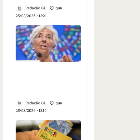
Redação GL
qua
25/03/2026 • 13:21
Lagarde diz que BCE
terá de agir de forma
‘enérgica’ se inflação
disparar
Redação GL
qua
25/03/2026 • 13:14