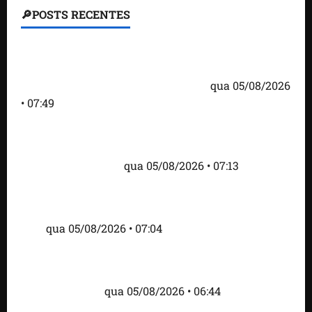
🔎POSTS RECENTES
Homem armado é preso em campo de golfe de
Trump dias antes de visita do presidente dos EUA;
‘Evitamos uma tragédia’, diz agente
qua 05/08/2026
• 07:49
Como imprensa internacional noticiou revogação
do visto de embaixadora do Brasil e aumento da
tensão com os EUA
qua 05/08/2026 • 07:13
Cartaz em mercado ameaça suspender quem
alimentar animais e revolta feirantes em Santa
Inês
qua 05/08/2026 • 07:04
Islândia ordena deportação de ativistas contra caça
às baleias que haviam sido detidos; 4 brasileiros
estão entre eles
qua 05/08/2026 • 06:44