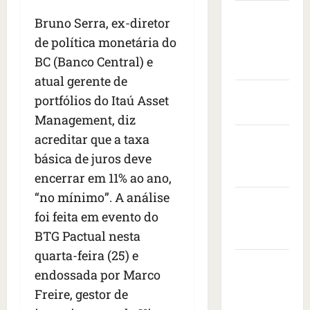
s
t
e
v
i
Câmara
s
a
n
i
Bruno Serra, ex-diretor
s
Municipal
e
s
t
s
i
de política monetária do
i
de São
c
a
t
t
BC (Banco Central) e
s
o
r
Luís
o
a
e
n
atual gerente de
a
d
d
d
Governo
t
n
e
o
portfólios do Itaú Asset
r
r
Federal
i
e
p
Management, diz
o
a
m
m
r
acreditar que a taxa
Governo
n
c
a
b
e
e
a
do
i
básica de juros deve
a
s
s
ç
s
Maranhão
i
i
encerrar em 11% ao ano,
d
a
e
x
d
“no mínimo”. A análise
e
Prefeitura
à
r
a
e
i
foi feita em evento do
s
e
de São
d
n
x
b
v
o
BTG Pactual nesta
Luís
t
a
a
o
r
e
quarta-feira (25) e
1
l
SLZ HOST
l
a
d
endossada por Marco
7
e
t
d
Hospedagem
o
m
i
Freire, gestor de
a
o
s
de Sites
o
a
f