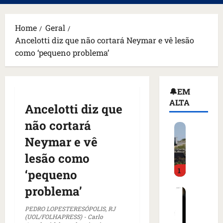
principal
Home
Geral
Ancelotti diz que não cortará Neymar e vê lesão
como ‘pequeno problema’
🔔EM
ALTA
Ancelotti diz que
não cortará
H
o
Neymar e vê
m
lesão como
e
1
m
‘pequeno
a
problema’
C
r
o
m
PEDRO LOPESTERESÓPOLIS, RJ
m
a
(UOL/FOLHAPRESS) - Carlo