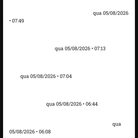
Trump dias antes de visita do presidente dos EUA;
‘Evitamos uma tragédia’, diz agente
qua 05/08/2026
• 07:49
Como imprensa internacional noticiou revogação
do visto de embaixadora do Brasil e aumento da
tensão com os EUA
qua 05/08/2026 • 07:13
Cartaz em mercado ameaça suspender quem
alimentar animais e revolta feirantes em Santa
Inês
qua 05/08/2026 • 07:04
Islândia ordena deportação de ativistas contra caça
às baleias que haviam sido detidos; 4 brasileiros
estão entre eles
qua 05/08/2026 • 06:44
Bombardeio russo em Kiev com mísseis e drones
deixa 17 mortos e dezenas de feridos; VÍDEO
qua
05/08/2026 • 06:08