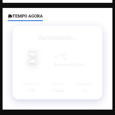
🌦TEMPO AGORA
Carregando...
⏳
--
°C
Buscando clima...
SENSAÇÃO
VENTO
UMIDADE
--°C
--
--%
km/h