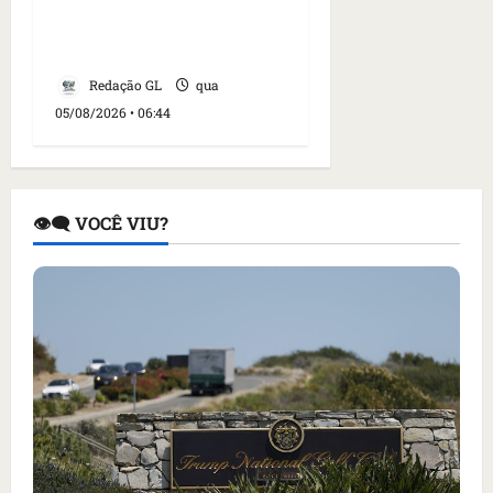
4 brasileiros estão entre
eles
Redação GL
qua
05/08/2026 • 06:44
👁️‍🗨️ VOCÊ VIU?