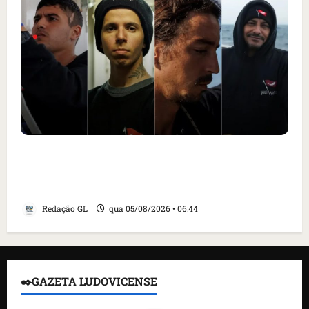
Islândia ordena deportação de ativistas
contra caça às baleias que haviam sido
detidos; 4 brasileiros estão entre eles
Redação GL
qua 05/08/2026 • 06:44
✒️GAZETA LUDOVICENSE