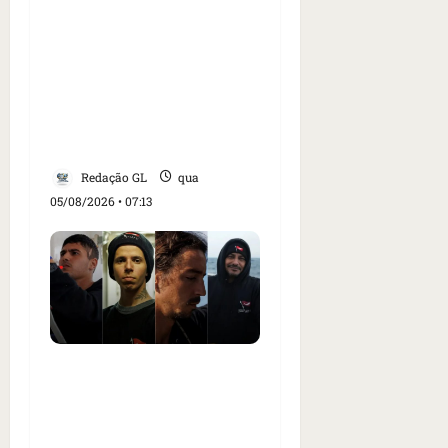
Como imprensa
internacional noticiou
revogação do visto de
embaixadora do Brasil e
aumento da tensão com
os EUA
Redação GL
qua
05/08/2026 • 07:13
Islândia ordena
deportação de ativistas
contra caça às baleias
que haviam sido detidos;