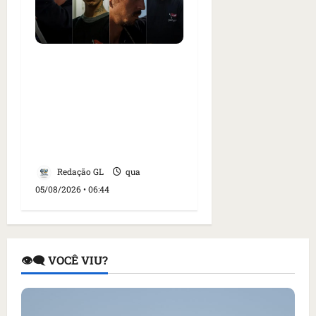
Islândia ordena
deportação de ativistas
contra caça às baleias
que haviam sido detidos;
4 brasileiros estão entre
eles
Redação GL
qua
05/08/2026 • 06:44
👁️‍🗨️ VOCÊ VIU?