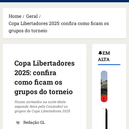
principal
Home
Geral
Copa Libertadores 2025: confira como ficam os
grupos do torneio
🔔EM
ALTA
Copa Libertadores
2025: confira
H
o
como ficam os
m
grupos do torneio
e
1
m
Foram sorteados na noite desta
a
segunda-feira pela Conmebol os
C
grupos da Copa Libertadores 2025.
r
o
m
Redação GL
m
a