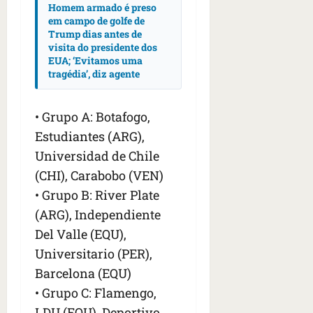
n
Homem armado é preso
t
em campo de golfe de
r
Trump dias antes de
visita do presidente dos
e
EUA; ‘Evitamos uma
e
tragédia’, diz agente
l
e
s
• Grupo A: Botafogo,
Estudiantes (ARG),
qua
Universidad de Chile
05/08/202
•
(CHI), Carabobo (VEN)
06:44
• Grupo B: River Plate
(ARG), Independiente
Del Valle (EQU),
Universitario (PER),
Barcelona (EQU)
• Grupo C: Flamengo,
LDU (EQU), Deportivo