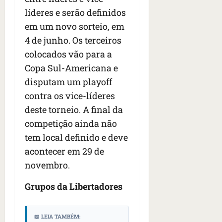
s
s
o
d
qua
líderes e serão definidos
;
;
c
05/08/202
i
em um novo sorteio, em
V
4
•
o
a
Í
b
07:04
4 de junho. Os terceiros
m
’
D
r
o
,
colocados vão para a
E
a
s
d
Copa Sul-Americana e
O
s
E
i
disputam um playoff
i
U
z
l
qua
contra os vice-líderes
A
a
e
05/08/202
g
deste torneio. A final da
•
i
e
qua
competição ainda não
06:08
r
n
05/08/202
tem local definido e deve
o
•
t
s
07:13
acontecer em 29 de
e
e
novembro.
s
qua
t
05/08/202
Grupos da Libertadores
ã
•
o
07:49
e
📖 LEIA TAMBÉM: