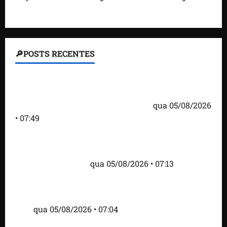
🔎POSTS RECENTES
Homem armado é preso em campo de golfe de
Trump dias antes de visita do presidente dos EUA;
‘Evitamos uma tragédia’, diz agente
qua 05/08/2026
• 07:49
Como imprensa internacional noticiou revogação
do visto de embaixadora do Brasil e aumento da
tensão com os EUA
qua 05/08/2026 • 07:13
Cartaz em mercado ameaça suspender quem
alimentar animais e revolta feirantes em Santa
Inês
qua 05/08/2026 • 07:04