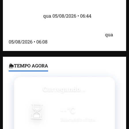
Islândia ordena deportação de ativistas contra caça
às baleias que haviam sido detidos; 4 brasileiros
estão entre eles
qua 05/08/2026 • 06:44
Bombardeio russo em Kiev com mísseis e drones
deixa 17 mortos e dezenas de feridos; VÍDEO
qua
05/08/2026 • 06:08
🌦TEMPO AGORA
Carregando...
⏳
--
°C
Buscando clima...