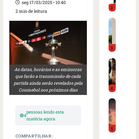
o
d
seg 17/03/2025 • 10:40
2
i
o
2 min de leitura
m
é
C
p
p
a
r
r
r
e
e
t
n
s
3
a
s
o
z
a
e
I
e
i
m
s
m
n
As datas, horários e as emissoras
c
l
m
t
que farão a transmissão de cada
a
â
e
e
partida ainda serão revelados pela
m
4
n
r
r
Conmebol nos próximos dias
p
d
c
n
o
B
i
a
a
d
o
a
d
c
e
pessoas lendo esta
m
🟢
4
o
o
i
g
matéria agora
b
r
a
o
o
5
a
d
m
n
l
r
COMPARTILHAR:
e
e
a
f