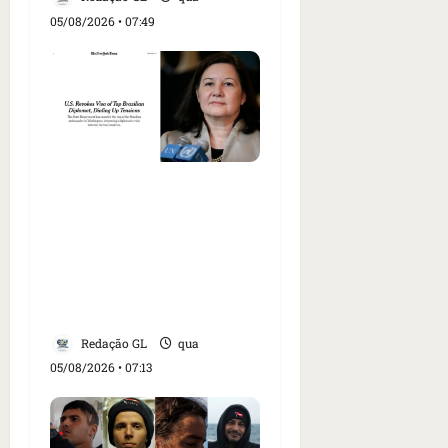
05/08/2026 • 07:49
Como imprensa
internacional noticiou
revogação do visto de
embaixadora do Brasil e
aumento da tensão com
os EUA
Redação GL
qua
05/08/2026 • 07:13