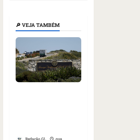
🔎 VEJA TAMBÉM
Homem armado é preso
em campo de golfe de
Trump dias antes de
visita do presidente dos
EUA; ‘Evitamos uma
tragédia’, diz agente
Redação GL
qua