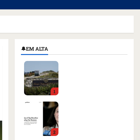
🔔EM ALTA
Homem armado é preso
em campo de golfe de
Trump dias antes de
visita do presidente dos
1
EUA; ‘Evitamos uma
tragédia’, diz agente
Como imprensa
qua 05/08/2026 • 07:49
internacional noticiou
revogação do visto de
embaixadora do Brasil e
2
aumento da tensão com
os EUA