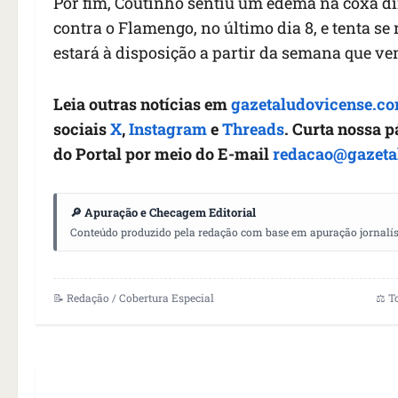
Por fim, Coutinho sentiu um edema na coxa dir
contra o Flamengo, no último dia 8, e tenta s
estará à disposição a partir da semana que ve
Leia outras notícias em
gazetaludovicense.co
sociais
X
,
Instagram
e
Threads
. Curta nossa 
do Portal por meio do E-mail
redacao@gazeta
🔎 Apuração e Checagem Editorial
Conteúdo produzido pela redação com base em apuração jornalístic
📝 Redação / Cobertura Especial
⚖️ T