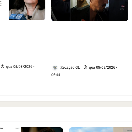
sa internacional
Islândia ordena deportação de
ogação do visto de
ativistas contra caça às
 do Brasil e
baleias que haviam sido
tensão com os
detidos; 4 brasileiros estão
entre eles
qua 05/08/2026 •
Redação GL
qua 05/08/2026 •
06:44