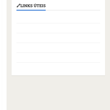
🔗LINKS ÚTEIS
Assembleia Legislativa do Maranhão
Câmara Municipal de São Luís
Governo Federal
Governo do Maranhão
Prefeitura de São Luís
SLZ HOST Hospedagem de Sites