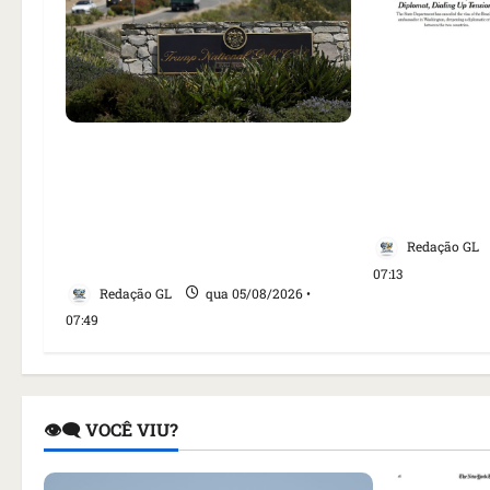
Como impren
noticiou rev
Homem armado é preso em
embaixadora
campo de golfe de Trump dias
aumento da 
antes de visita do presidente
EUA
dos EUA; ‘Evitamos uma
Redação GL
tragédia’, diz agente
07:13
Redação GL
qua 05/08/2026 •
07:49
👁️‍🗨️ VOCÊ VIU?