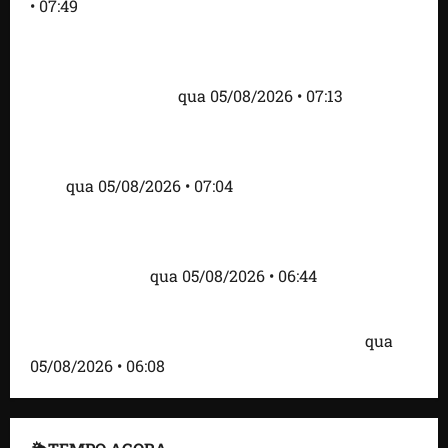
• 07:49
Como imprensa internacional noticiou revogação
do visto de embaixadora do Brasil e aumento da
tensão com os EUA
qua 05/08/2026 • 07:13
Cartaz em mercado ameaça suspender quem
alimentar animais e revolta feirantes em Santa
Inês
qua 05/08/2026 • 07:04
Islândia ordena deportação de ativistas contra caça
às baleias que haviam sido detidos; 4 brasileiros
estão entre eles
qua 05/08/2026 • 06:44
Bombardeio russo em Kiev com mísseis e drones
deixa 17 mortos e dezenas de feridos; VÍDEO
qua
05/08/2026 • 06:08