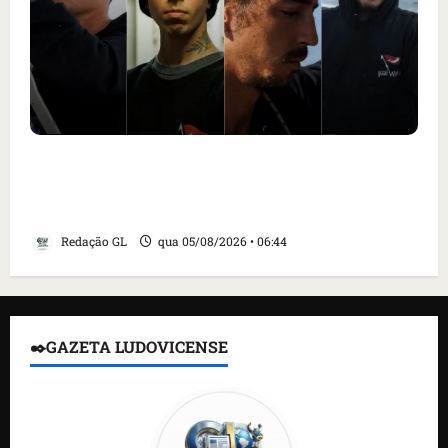
Islândia ordena deportação de ativistas
contra caça às baleias que haviam sido
detidos; 4 brasileiros estão entre eles
Redação GL
qua 05/08/2026 • 06:44
✒️GAZETA LUDOVICENSE