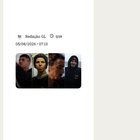
revogação do visto de
embaixadora do Brasil e
aumento da tensão com
os EUA
Redação GL
qua
05/08/2026 • 07:13
Islândia ordena
deportação de ativistas
contra caça às baleias
que haviam sido detidos;
4 brasileiros estão entre
eles