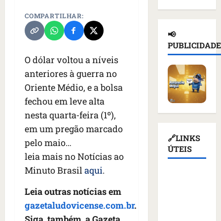
d
n
a
l
e
e
COMPARTILHAR:
a
ç
n
d
i
d
a
o
e
📢
o
e
s
t
T
PUBLICIDADE
r
p
u
i
r
O dólar voltou a níveis
u
o
s
c
u
s
r
p
anteriores à guerra no
i
m
s
t
e
o
p
Oriente Médio, e a bolsa
o
a
n
u
d
fechou em leve alta
e
ç
d
r
i
m
nesta quarta‑feira (1º),
ã
e
e
a
K
o
r
v
em um pregão marcado
s
i
d
q
🔗LINKS
o
a
pelo maio…
e
e
u
ÚTEIS
g
n
leia mais no Notícias ao
v
a
e
a
t
c
t
Minuto Brasil
aqui
.
m
ç
e
Assembleia
o
i
a
ã
s
Legislativa
m
Leia outras notícias em
v
l
o
d
do
m
i
i
d
gazetaludovicense.com.br
.
e
Maranhão
í
s
m
o
v
Siga, também, a Gazeta