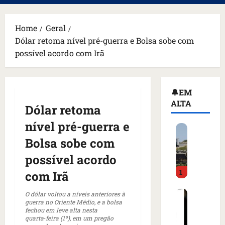
principal
Home
Geral
Dólar retoma nível pré-guerra e Bolsa sobe com
possível acordo com Irã
🔔EM
ALTA
Dólar retoma
nível pré-guerra e
H
o
Bolsa sobe com
m
possível acordo
e
1
m
com Irã
a
C
r
O dólar voltou a níveis anteriores à
guerra no Oriente Médio, e a bolsa
o
m
fechou em leve alta nesta
m
a
quarta‑feira (1º), em um pregão