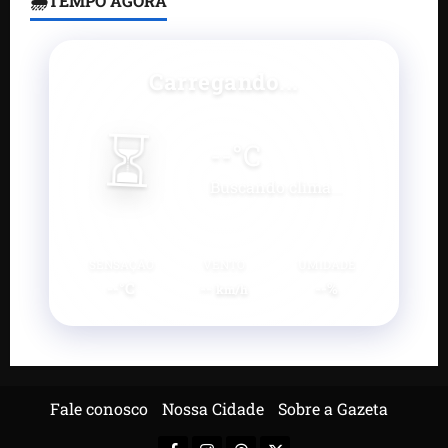
🌦TEMPO AGORA
Carregando...
⏳
--
°C
Buscando clima...
SENSAÇÃO
VENTO
UMIDADE
--°C
--
--%
km/h
Fale conosco
Nossa Cidade
Sobre a Gazeta