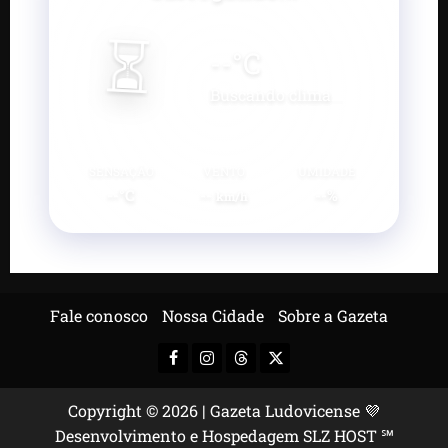
⏳
--
°C
Buscando clima...
SENSAÇÃO
VENTO
UMIDADE
--°C
--
--%
km/h
Fale conosco
Nossa Cidade
Sobre a Gazeta
Facebook
Instagram
Threads
X-
Twitter
Copyright © 2026 | Gazeta Ludovicense 💜
Desenvolvimento e Hospedagem SLZ HOST ℠