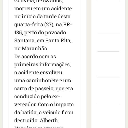
Gouveia, de 58 anos,
s
t
e
v
i
Câmara
s
a
morreu em um acidente
n
i
s
Municipal
e
s
t
s
i
no início da tarde desta
i
de São
c
a
t
t
quarta-feira (27), na BR-
s
o
r
Luís
o
a
135, perto do povoado
e
n
a
d
d
d
Governo
t
n
Santana, em Santa Rita,
e
o
r
r
Federal
i
e
p
no Maranhão.
o
a
m
m
r
De acordo com as
Governo
n
c
a
b
e
e
primeiras informações,
a
do
i
a
s
s
ç
s
Maranhão
i
o acidente envolveu
i
d
a
e
x
d
uma caminhonete e um
e
Prefeitura
à
r
a
e
carro de passeio, que era
i
s
e
de São
d
n
x
b
conduzido pelo ex-
v
o
Luís
t
a
a
o
r
e
vereador. Com o impacto
1
l
SLZ HOST
l
a
d
da batida, o veículo ficou
7
e
t
d
Hospedagem
o
destruído. Alberth
m
i
a
o
s
de Sites
o
a
f