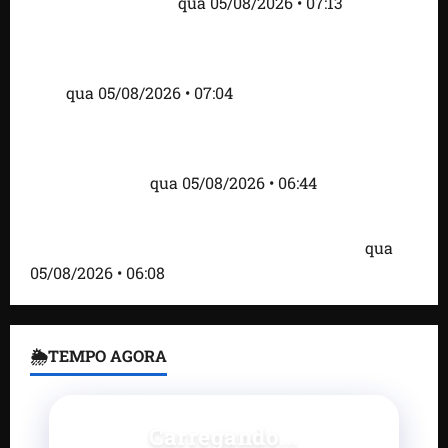
tensão com os EUA
qua 05/08/2026 • 07:13
Cartaz em mercado ameaça suspender quem
alimentar animais e revolta feirantes em Santa
Inês
qua 05/08/2026 • 07:04
Islândia ordena deportação de ativistas contra caça
às baleias que haviam sido detidos; 4 brasileiros
estão entre eles
qua 05/08/2026 • 06:44
Bombardeio russo em Kiev com mísseis e drones
deixa 17 mortos e dezenas de feridos; VÍDEO
qua
05/08/2026 • 06:08
🌦TEMPO AGORA
Carregando...