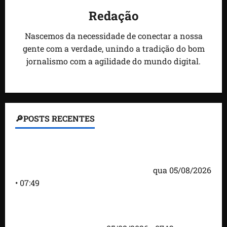
Redação
Nascemos da necessidade de conectar a nossa
gente com a verdade, unindo a tradição do bom
jornalismo com a agilidade do mundo digital.
🔎POSTS RECENTES
Homem armado é preso em campo de golfe de
Trump dias antes de visita do presidente dos EUA;
‘Evitamos uma tragédia’, diz agente
qua 05/08/2026
• 07:49
Como imprensa internacional noticiou revogação
do visto de embaixadora do Brasil e aumento da