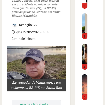
o
Gomes Gouveia, de 58 anos, morreu
d
em um acidente no início da tarde
2
i
o
desta quarta-feira (27), na BR-135,
m
é
perto do povoado Santana, em Santa
C
Rita, no Maranhão.
p
p
a
r
r
Redação GL
r
e
e
t
n
s
qua 27/05/2026 • 18:18
3
a
s
o
2 min de leitura
z
a
e
I
e
i
m
s
m
n
c
l
m
t
a
â
e
e
m
4
n
r
r
p
d
c
n
o
B
i
a
a
d
o
a
Ex-vereador de Viana morre em
d
c
e
m
o
acidente na BR-135, em Santa Rita
o
i
g
b
r
a
o
o
5
a
d
m
n
l
r
e
e
a
f
pessoas lendo esta