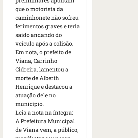
preliminares apontam
s
s
o
d
qua
que o motorista da
;
;
c
05/08/202
i
V
4
caminhonete não sofreu
•
o
a
Í
b
07:04
m
’
ferimentos graves e teria
D
r
o
,
saído andando do
E
a
s
d
veículo após a colisão.
O
s
E
i
i
Em nota, o prefeito de
U
z
l
qua
A
a
Viana, Carrinho
e
05/08/202
g
Cidreira, lamentou a
•
i
e
qua
06:08
morte de Alberth
r
n
05/08/202
o
Henrique e destacou a
•
t
s
07:13
e
atuação dele no
e
município.
s
qua
t
Leia a nota na íntegra:
05/08/202
ã
A Prefeitura Municipal
•
o
07:49
de Viana vem, a público,
e