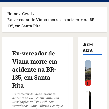
principal
Home
Geral
Ex-vereador de Viana morre em acidente na BR-
135, em Santa Rita
🔔EM
ALTA
Ex-vereador de
Viana morre em
H
o
acidente na BR-
m
135, em Santa
e
1
m
Rita
a
C
r
Ex-vereador de Viana morre em
acidente na BR-135, em Santa Rita
o
m
Divulgação/ Polícia Civil O ex-
m
a
vereador de Viana, Alberth Henrique