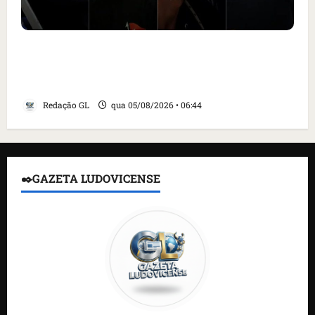
Islândia ordena deportação de ativistas
contra caça às baleias que haviam sido
detidos; 4 brasileiros estão entre eles
Redação GL
qua 05/08/2026 • 06:44
✒️GAZETA LUDOVICENSE