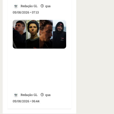
Redação GL
qua
05/08/2026 • 07:13
Islândia ordena
deportação de ativistas
contra caça às baleias
que haviam sido detidos;
4 brasileiros estão entre
eles
Redação GL
qua
05/08/2026 • 06:44