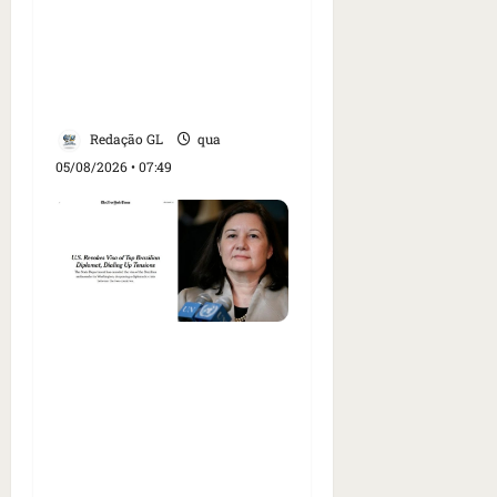
Trump dias antes de
visita do presidente dos
EUA; ‘Evitamos uma
tragédia’, diz agente
Redação GL
qua
05/08/2026 • 07:49
Como imprensa
internacional noticiou
revogação do visto de
embaixadora do Brasil e
aumento da tensão com
os EUA