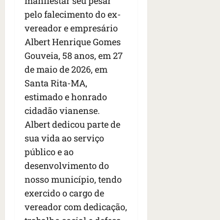
manifestar seu pesar
n
t
pelo falecimento do ex-
r
vereador e empresário
e
Albert Henrique Gomes
e
Gouveia, 58 anos, em 27
l
e
de maio de 2026, em
s
Santa Rita-MA,
estimado e honrado
qua
cidadão vianense.
05/08/202
•
Albert dedicou parte de
06:44
sua vida ao serviço
público e ao
desenvolvimento do
nosso município, tendo
exercido o cargo de
vereador com dedicação,