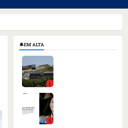
🔔EM ALTA
Homem armado é preso
em campo de golfe de
Trump dias antes de
visita do presidente dos
1
EUA; ‘Evitamos uma
tragédia’, diz agente
Como imprensa
qua 05/08/2026 • 07:49
internacional noticiou
revogação do visto de
embaixadora do Brasil e
2
aumento da tensão com
os EUA