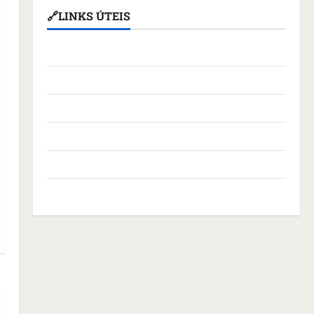
🔗LINKS ÚTEIS
Assembleia Legislativa do Maranhão
Câmara Municipal de São Luís
Governo Federal
Governo do Maranhão
Prefeitura de São Luís
SLZ HOST Hospedagem de Sites