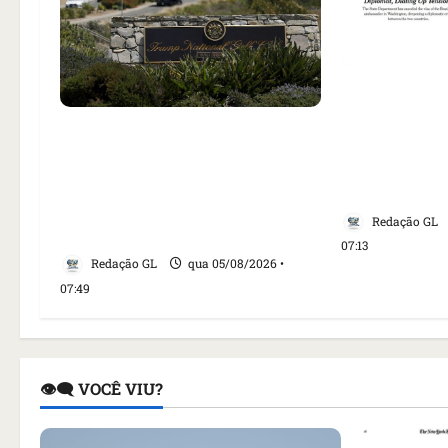
Como impren
noticiou rev
Homem armado é preso em
embaixadora
campo de golfe de Trump dias
aumento da 
antes de visita do presidente
EUA
dos EUA; ‘Evitamos uma
Redação GL
tragédia’, diz agente
07:13
Redação GL
qua 05/08/2026 •
07:49
👁️‍🗨️ VOCÊ VIU?