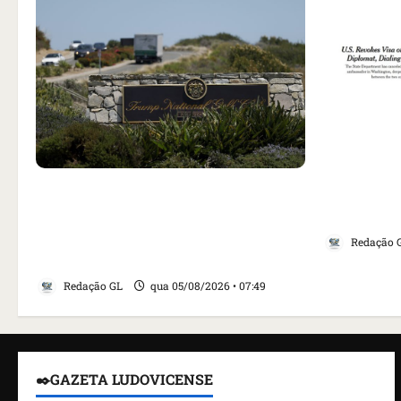
Como impr
noticiou r
Homem armado é preso em campo
embaixado
de golfe de Trump dias antes de
da tensão
visita do presidente dos EUA;
Redação 
‘Evitamos uma tragédia’, diz agente
Redação GL
qua 05/08/2026 • 07:49
✒️GAZETA LUDOVICENSE