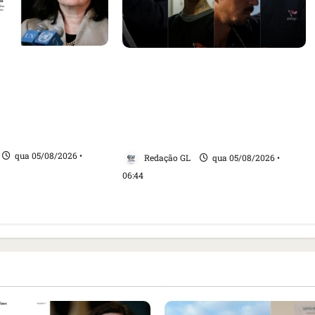
sa internacional
Islândia ordena deportação de
ogação do visto de
ativistas contra caça às
 do Brasil e
baleias que haviam sido
tensão com os
detidos; 4 brasileiros estão
entre eles
qua 05/08/2026 •
Redação GL
qua 05/08/2026 •
06:44