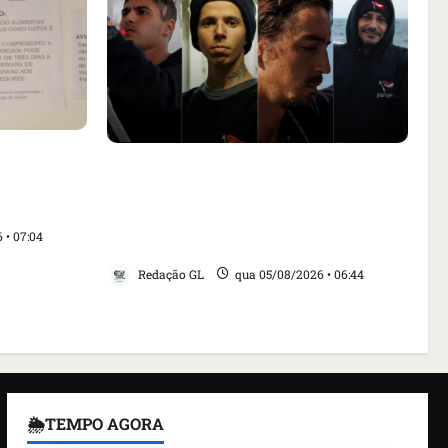
aça
Islândia ordena deportação de
ar animais
ativistas contra caça às baleias que
nta Inês
haviam sido detidos; 4 brasileiros
 • 07:04
estão entre eles
Redação GL
qua 05/08/2026 • 06:44
🌦TEMPO AGORA