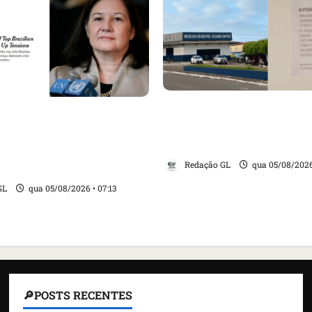
Cartaz em mercado ame
ensa internacional
suspender quem aliment
evogação do visto de
e revolta feirantes em Sa
ra do Brasil e aumento
Redação GL
qua 05/08/2026
 com os EUA
GL
qua 05/08/2026 • 07:13
🔎POSTS RECENTES