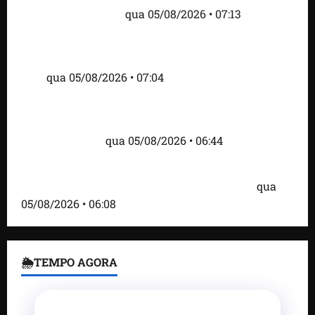
tensão com os EUA
qua 05/08/2026 • 07:13
Cartaz em mercado ameaça suspender quem
alimentar animais e revolta feirantes em Santa
Inês
qua 05/08/2026 • 07:04
Islândia ordena deportação de ativistas contra caça
às baleias que haviam sido detidos; 4 brasileiros
estão entre eles
qua 05/08/2026 • 06:44
Bombardeio russo em Kiev com mísseis e drones
deixa 17 mortos e dezenas de feridos; VÍDEO
qua
05/08/2026 • 06:08
🌦TEMPO AGORA