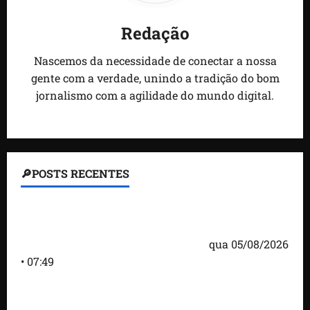
Redação
Nascemos da necessidade de conectar a nossa
gente com a verdade, unindo a tradição do bom
jornalismo com a agilidade do mundo digital.
🔎POSTS RECENTES
Homem armado é preso em campo de golfe de
Trump dias antes de visita do presidente dos EUA;
‘Evitamos uma tragédia’, diz agente
qua 05/08/2026
• 07:49
Como imprensa internacional noticiou revogação
do visto de embaixadora do Brasil e aumento da