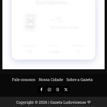
Carregando...
⏳
--
°C
Buscando clima...
SENSAÇÃO
VENTO
UMIDADE
--°C
--
--%
km/h
Fale conosco
Nossa Cidade
Sobre a Gazeta
Facebook
Instagram
Threads
X-
Twitter
Copyright © 2026 | Gazeta Ludovicense 💜