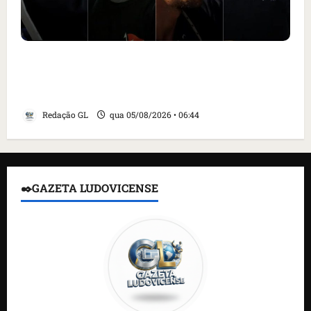
Islândia ordena deportação de ativistas
contra caça às baleias que haviam sido
detidos; 4 brasileiros estão entre eles
Redação GL
qua 05/08/2026 • 06:44
✒️GAZETA LUDOVICENSE