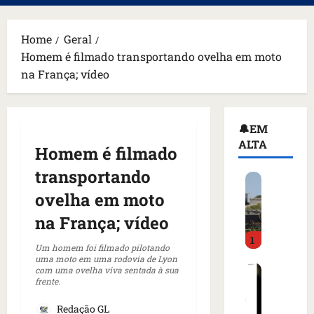
principal
Home
Geral
Homem é filmado transportando ovelha em moto
na França; vídeo
🔔EM
ALTA
Homem é filmado
transportando
H
o
ovelha em moto
m
na França; vídeo
e
1
m
Um homem foi filmado pilotando
a
uma moto em uma rodovia de Lyon
C
com uma ovelha viva sentada à sua
r
frente.
o
m
m
a
Redação GL