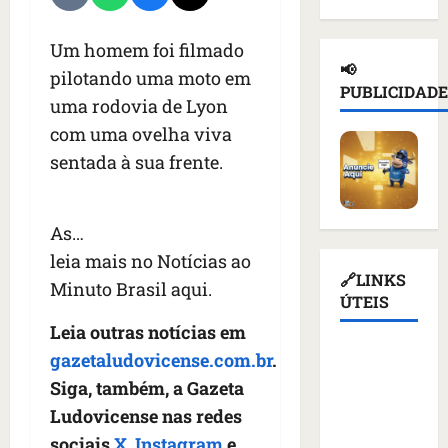
d
n
a
l
e
e
a
ç
n
d
Um homem foi filmado
i
d
a
o
e
📢
pilotando uma moto em
o
e
s
t
T
PUBLICIDADE
r
p
u
uma rodovia de Lyon
i
r
u
o
s
c
u
com uma ovelha viva
s
r
p
i
m
sentada à sua frente.
s
t
e
o
p
o
a
n
u
d
e
ç
d
r
i
m
As…
ã
e
e
a
K
o
r
v
leia mais no Notícias ao
s
i
d
q
🔗LINKS
o
a
Minuto Brasil aqui.
e
e
u
ÚTEIS
g
n
v
a
e
a
t
Leia outras notícias em
c
t
m
ç
e
Assembleia
gazetaludovicense.com.br
.
o
i
a
ã
s
Legislativa
m
Siga, também, a Gazeta
v
l
o
d
do
m
i
i
d
Ludovicense nas redes
e
Maranhão
í
s
m
o
v
sociais
X
,
Instagram
e