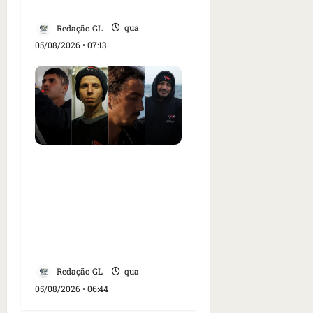
os EUA
Redação GL
qua
05/08/2026 • 07:13
Islândia ordena
deportação de ativistas
contra caça às baleias
que haviam sido detidos;
4 brasileiros estão entre
eles
Redação GL
qua
05/08/2026 • 06:44