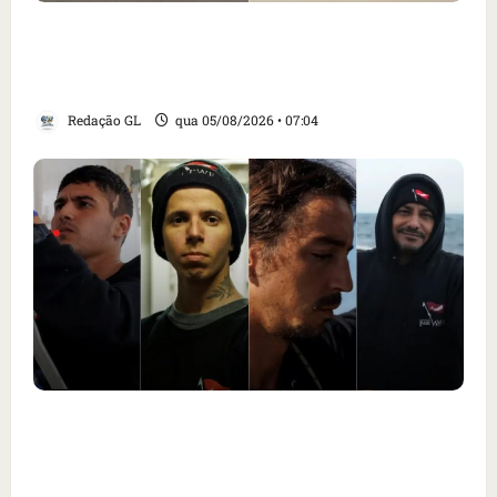
Cartaz em mercado ameaça suspender quem
alimentar animais e revolta feirantes em
Santa Inês
Redação GL
qua 05/08/2026 • 07:04
Islândia ordena deportação de ativistas
contra caça às baleias que haviam sido
detidos; 4 brasileiros estão entre eles