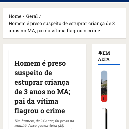
principal
Home
Geral
Homem é preso suspeito de estuprar criança de 3
anos no MA; pai da vítima flagrou o crime
🔔EM
ALTA
Homem é preso
suspeito de
H
o
estuprar criança
m
de 3 anos no MA;
e
1
m
pai da vítima
a
flagrou o crime
C
r
o
m
Um homem, de 24 anos, foi preso na
m
a
manhã dessa quarta-feira (25)