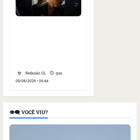
Islândia ordena
deportação de ativistas
contra caça às baleias
que haviam sido detidos;
4 brasileiros estão entre
eles
Redação GL
qua
05/08/2026 • 06:44
👁️‍🗨️ VOCÊ VIU?