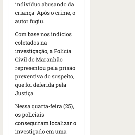
s
s
indivíduo abusando da
o
d
qua
;
;
c
05/08/202
i
criança. Após o crime, o
V
4
•
o
a
autor fugiu.
Í
b
07:04
m
’
D
r
o
,
Com base nos indícios
E
a
s
d
coletados na
O
s
E
i
i
investigação, a Polícia
U
z
l
qua
A
a
Civil do Maranhão
e
05/08/202
g
representou pela prisão
•
i
e
qua
06:08
preventiva do suspeito,
r
n
05/08/202
o
que foi deferida pela
•
t
s
07:13
e
Justiça.
e
s
Nessa quarta-feira (25),
qua
t
05/08/202
os policiais
ã
•
conseguiram localizar o
o
07:49
e
investigado em uma