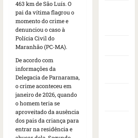
s
t
e
v
463 km de São Luís. O
i
Câmara
s
a
n
i
s
pai da vítima flagrou o
Municipal
e
s
t
s
i
momento do crime e
i
de São
c
a
t
t
s
o
denunciou o caso à
r
Luís
o
a
e
n
a
d
d
Polícia Civil do
d
Governo
t
n
e
o
Maranhão (PC-MA).
r
r
Federal
i
e
p
o
a
m
m
r
De acordo com
Governo
n
c
a
b
e
informações da
e
a
do
i
a
s
s
ç
Delegacia de Parnarama,
s
Maranhão
i
i
d
a
e
x
d
o crime aconteceu em
e
Prefeitura
à
r
a
e
janeiro de 2026, quando
i
s
e
de São
d
n
o homem teria se
x
b
v
o
Luís
t
a
a
o
aproveitado da ausência
r
e
1
l
SLZ HOST
l
a
d
dos pais da criança para
7
e
t
d
Hospedagem
o
entrar na residência e
m
i
a
o
s
de Sites
o
abusar dela. Segundo
a
f