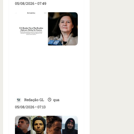
05/08/2026 • 07:49
Como imprensa
internacional noticiou
revogação do visto de
embaixadora do Brasil e
aumento da tensão com
os EUA
Redação GL
qua
05/08/2026 • 07:13