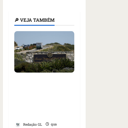
🔎 VEJA TAMBÉM
Homem armado é preso
em campo de golfe de
Trump dias antes de
visita do presidente dos
EUA; ‘Evitamos uma
tragédia’, diz agente
Redação GL
qua