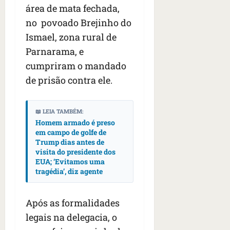
n
área de mata fechada,
t
no povoado Brejinho do
r
e
Ismael, zona rural de
e
Parnarama, e
l
cumpriram o mandado
e
de prisão contra ele.
s
qua
📖 LEIA TAMBÉM:
05/08/202
Homem armado é preso
•
em campo de golfe de
06:44
Trump dias antes de
visita do presidente dos
EUA; ‘Evitamos uma
tragédia’, diz agente
Após as formalidades
legais na delegacia, o