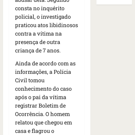
B
E
r
s
e
r
consta no inquérito
U
t
q
i
a
A
policial, o investigado
o
u
r
s
;
praticou atos libidinosos
s
e
a
i
‘
e
h
contra a vítima na
n
l
E
d
a
t
e
v
presença de outra
e
v
e
a
i
criança de 7 anos.
z
i
s
u
t
e
a
e
m
a
Ainda de acordo com as
n
m
m
e
m
informações, a Polícia
a
s
S
n
o
s
i
a
Civil tomou
t
s
d
d
n
o
u
conhecimento do caso
e
o
t
d
m
após o pai da vítima
f
d
a
a
a
e
registrar Boletim de
e
I
t
t
r
t
n
e
Ocorrência. O homem
r
i
i
ê
n
a
relatou que chegou em
d
d
s
s
g
casa e flagrou o
o
o
ã
é