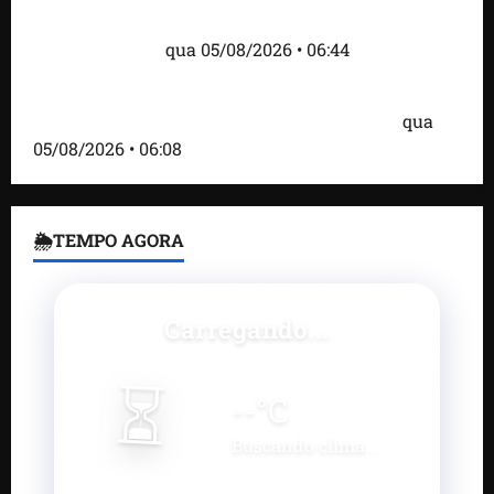
às baleias que haviam sido detidos; 4 brasileiros
estão entre eles
qua 05/08/2026 • 06:44
Bombardeio russo em Kiev com mísseis e drones
deixa 17 mortos e dezenas de feridos; VÍDEO
qua
05/08/2026 • 06:08
🌦TEMPO AGORA
Carregando...
⏳
--
°C
Buscando clima...