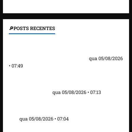
🔎POSTS RECENTES
Homem armado é preso em campo de golfe de
Trump dias antes de visita do presidente dos EUA;
‘Evitamos uma tragédia’, diz agente
qua 05/08/2026
• 07:49
Como imprensa internacional noticiou revogação
do visto de embaixadora do Brasil e aumento da
tensão com os EUA
qua 05/08/2026 • 07:13
Cartaz em mercado ameaça suspender quem
alimentar animais e revolta feirantes em Santa
Inês
qua 05/08/2026 • 07:04
Islândia ordena deportação de ativistas contra caça