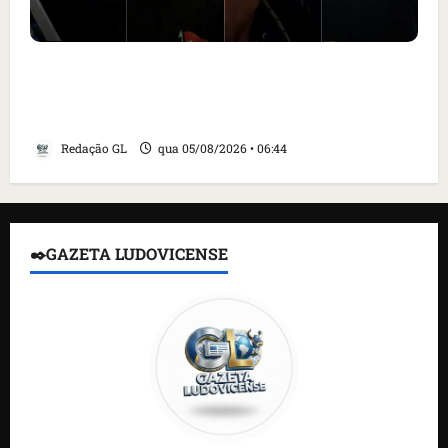
Islândia ordena deportação de ativistas
contra caça às baleias que haviam sido
detidos; 4 brasileiros estão entre eles
Redação GL
qua 05/08/2026 • 06:44
✒️GAZETA LUDOVICENSE