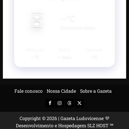
⏳
--
°C
Buscando clima...
SENSAÇÃO
VENTO
UMIDADE
--°C
--
--%
km/h
Fale conosco
Nossa Cidade
Sobre a Gazeta
Facebook
Instagram
Threads
X-
Twitter
Copyright © 2026 | Gazeta Ludovicense 💜
Desenvolvimento e Hospedagem SLZ HOST ℠