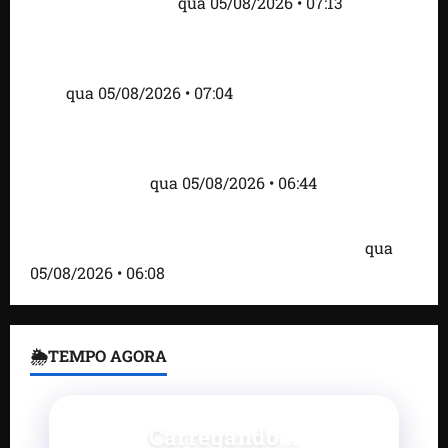
tensão com os EUA
qua 05/08/2026 • 07:13
Cartaz em mercado ameaça suspender quem
alimentar animais e revolta feirantes em Santa
Inês
qua 05/08/2026 • 07:04
Islândia ordena deportação de ativistas contra caça
às baleias que haviam sido detidos; 4 brasileiros
estão entre eles
qua 05/08/2026 • 06:44
Bombardeio russo em Kiev com mísseis e drones
deixa 17 mortos e dezenas de feridos; VÍDEO
qua
05/08/2026 • 06:08
🌦TEMPO AGORA
Carregando...