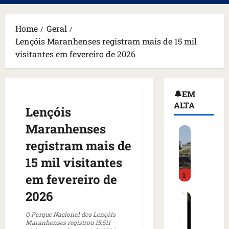
principal
Home
Geral
Lençóis Maranhenses registram mais de 15 mil
visitantes em fevereiro de 2026
🔔EM
ALTA
Lençóis
Maranhenses
H
o
registram mais de
m
15 mil visitantes
e
1
m
em fevereiro de
a
2026
C
r
o
m
O Parque Nacional dos Lençóis
m
a
Maranhenses registrou 15.511