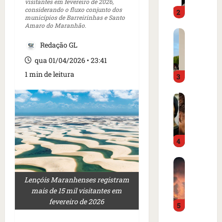
o
visitantes em fevereiro de 2026,
d
considerando o fluxo conjunto dos
2
i
o
municípios de Barreirinhas e Santo
m
é
Amaro do Maranhão.
C
p
p
a
Redação GL
r
r
r
e
e
qua 01/04/2026 • 23:41
t
n
s
1 min de leitura
3
a
s
o
z
a
e
I
e
i
m
s
m
n
c
l
m
t
a
â
e
e
m
4
n
r
r
p
d
c
n
o
B
i
a
a
d
o
a
d
c
e
Lençóis Maranhenses registram
m
o
o
i
g
mais de 15 mil visitantes em
b
r
a
o
o
fevereiro de 2026
5
a
d
m
n
l
r
e
e
a
f