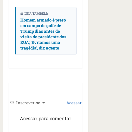
s
s
o
d
qua
;
;
c
05/08/202
i
📖 LEIA TAMBÉM:
V
4
•
o
a
Homem armado é preso
Í
b
07:04
m
’
em campo de golfe de
D
r
o
,
Trump dias antes de
E
a
s
visita do presidente dos
d
O
s
EUA; ‘Evitamos uma
E
i
tragédia’, diz agente
i
U
z
l
qua
A
a
e
05/08/202
g
•
i
e
qua
06:08
r
n
05/08/202
o
•
t
s
07:13
e
e
s
Inscrever-se
Acessar
qua
t
05/08/202
ã
•
Acessar para comentar
o
07:49
e