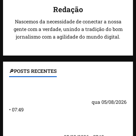
Redação
Nascemos da necessidade de conectar a nossa
gente com a verdade, unindo a tradição do bom
jornalismo com a agilidade do mundo digital.
🔎POSTS RECENTES
Homem armado é preso em campo de golfe de
Trump dias antes de visita do presidente dos EUA;
‘Evitamos uma tragédia’, diz agente
qua 05/08/2026
• 07:49
Como imprensa internacional noticiou revogação
do visto de embaixadora do Brasil e aumento da