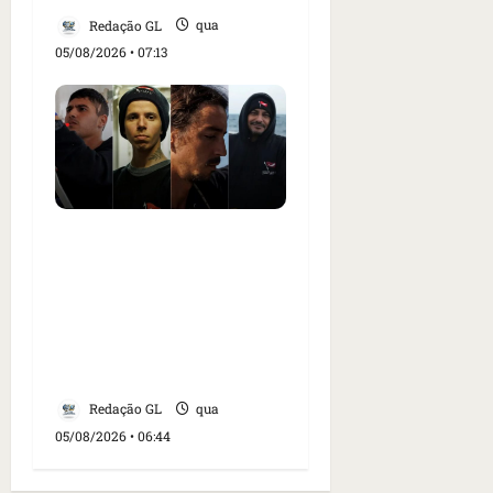
Redação GL
qua
05/08/2026 • 07:13
Islândia ordena
deportação de ativistas
contra caça às baleias
que haviam sido detidos;
4 brasileiros estão entre
eles
Redação GL
qua
05/08/2026 • 06:44