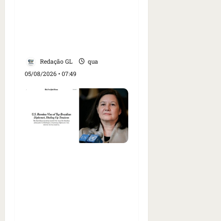
Trump dias antes de
visita do presidente dos
EUA; ‘Evitamos uma
tragédia’, diz agente
Redação GL
qua
05/08/2026 • 07:49
Como imprensa
internacional noticiou
revogação do visto de
embaixadora do Brasil e
aumento da tensão com
os EUA