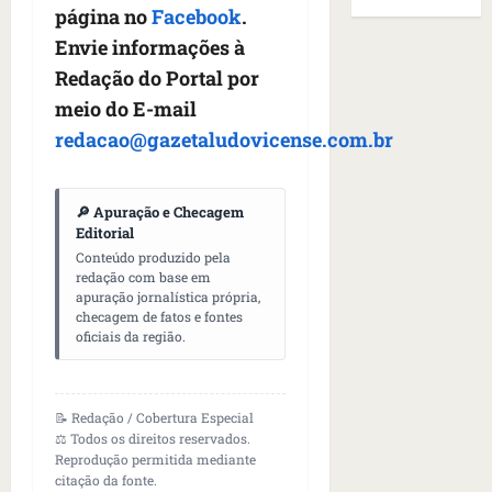
B
E
página no
Facebook
.
r
s
e
r
U
t
q
Envie informações à
i
a
A
o
u
r
s
;
Redação do Portal por
s
e
a
i
‘
meio do E-mail
e
h
n
l
E
redacao@gazetaludovicense.com.br
d
a
t
e
v
e
v
e
a
i
z
i
s
u
t
e
🔎 Apuração e Checagem
a
e
m
a
Editorial
n
m
m
e
m
Conteúdo produzido pela
a
s
S
n
o
redação com base em
s
i
a
t
s
apuração jornalística própria,
d
d
n
o
u
checagem de fatos e fontes
e
o
t
oficiais da região.
d
m
f
d
a
a
a
e
e
I
t
t
r
t
n
e
r
📝 Redação / Cobertura Especial
i
i
ê
n
a
⚖️ Todos os direitos reservados.
d
d
s
s
Reprodução permitida mediante
g
o
o
citação da fonte.
ã
é