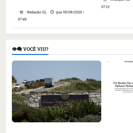
tragédia’, diz agente
07:13
Redação GL
qua 05/08/2026 •
07:49
👁️‍🗨️ VOCÊ VIU?
Como impr
noticiou r
Homem armado é preso em campo
embaixado