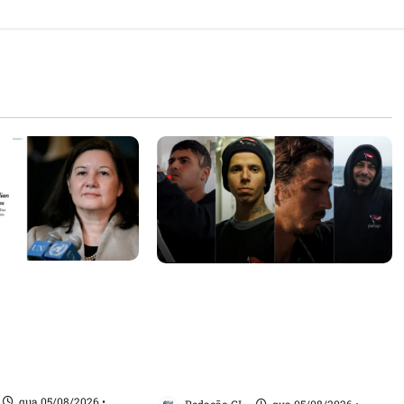
sa internacional
Islândia ordena deportação de
ogação do visto de
ativistas contra caça às
 do Brasil e
baleias que haviam sido
tensão com os
detidos; 4 brasileiros estão
entre eles
qua 05/08/2026 •