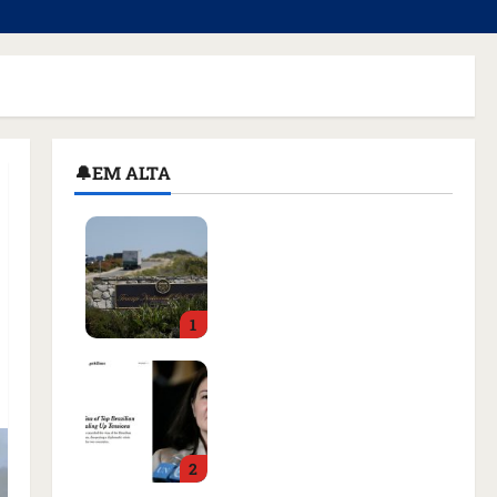
🔔EM ALTA
Homem armado é preso
em campo de golfe de
Trump dias antes de
visita do presidente dos
1
EUA; ‘Evitamos uma
tragédia’, diz agente
Como imprensa
qua 05/08/2026 • 07:49
internacional noticiou
revogação do visto de
embaixadora do Brasil e
2
aumento da tensão com
os EUA