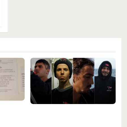
aça
Islândia ordena deportação de
ar animais
ativistas contra caça às baleias que
nta Inês
haviam sido detidos; 4 brasileiros