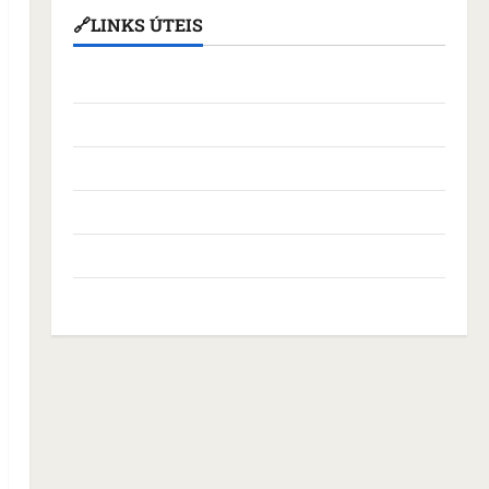
🔗LINKS ÚTEIS
Assembleia Legislativa do Maranhão
Câmara Municipal de São Luís
Governo Federal
Governo do Maranhão
Prefeitura de São Luís
SLZ HOST Hospedagem de Sites