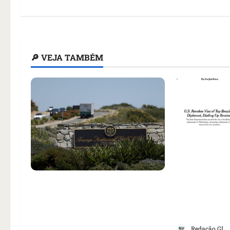
🔎 VEJA TAMBÉM
Como impren
noticiou rev
Homem armado é preso em
embaixadora
campo de golfe de Trump dias
aumento da 
antes de visita do presidente
EUA
dos EUA; ‘Evitamos uma
Redação GL