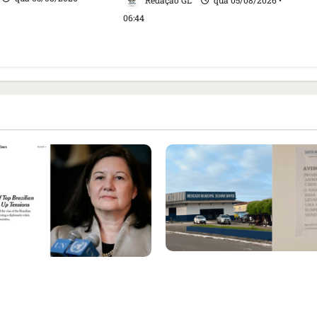
Redação GL
qua 05/08/2026 •
06:44
Cartaz em mercado ame
ensa internacional
suspender quem aliment
evogação do visto de
e revolta feirantes em Sa
ra do Brasil e aumento