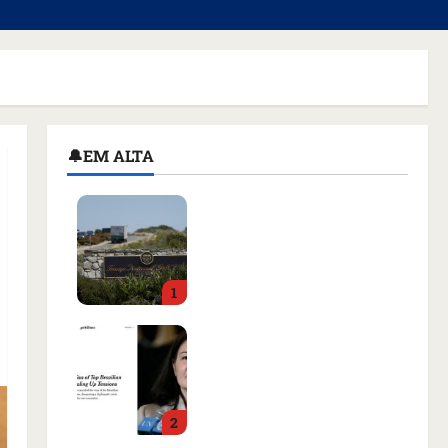
🔔EM ALTA
Homem armado é preso
em campo de golfe de
Trump dias antes de
visita do presidente dos
1
EUA; ‘Evitamos uma
tragédia’, diz agente
Como imprensa
qua 05/08/2026 • 07:49
internacional noticiou
revogação do visto de
embaixadora do Brasil e
2
aumento da tensão com
os EUA