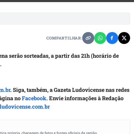
COMPARTILHAR:
a serão sorteadas, a partir das 21h (horário de
…
m.br
. Siga, também, a Gazeta Ludovicense nas redes
página no
Facebook
. Envie informações à Redação
ludovicense.com.br
a própria, checagem de fatos e fontes oficiais da região.