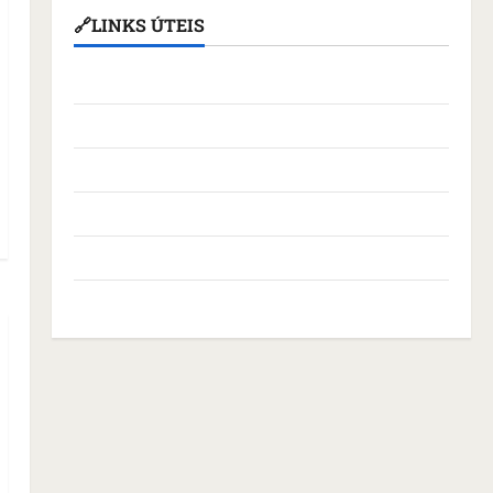
🔗LINKS ÚTEIS
Assembleia Legislativa do Maranhão
Câmara Municipal de São Luís
Governo Federal
Governo do Maranhão
Prefeitura de São Luís
SLZ HOST Hospedagem de Sites