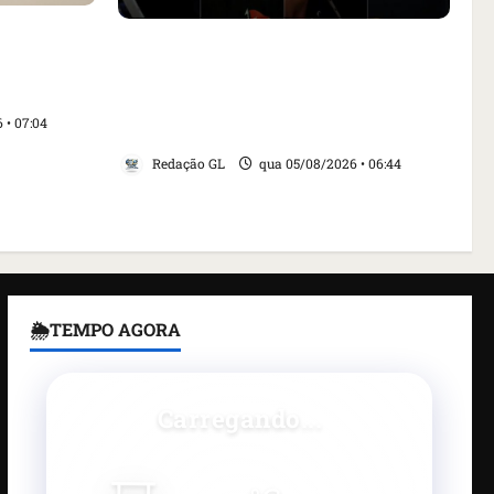
aça
Islândia ordena deportação de
ar animais
ativistas contra caça às baleias que
nta Inês
haviam sido detidos; 4 brasileiros
 • 07:04
estão entre eles
Redação GL
qua 05/08/2026 • 06:44
🌦TEMPO AGORA
Carregando...