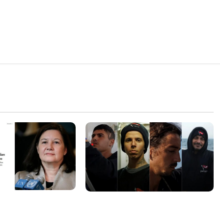
sa internacional
Islândia ordena deportação de
ogação do visto de
ativistas contra caça às