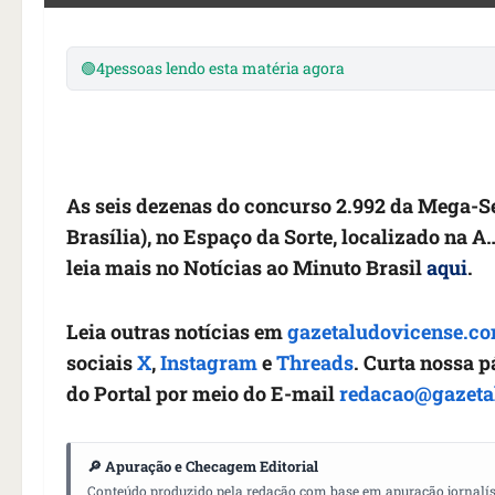
🟢
4
pessoas lendo esta matéria agora
As seis dezenas do concurso 2.992 da Mega-Sen
Brasília), no Espaço da Sorte, localizado na A
leia mais no Notícias ao Minuto Brasil
aqui
.
Leia outras notícias em
gazetaludovicense.co
sociais
X
,
Instagram
e
Threads
. Curta nossa 
do Portal por meio do E-mail
redacao@gazeta
🔎 Apuração e Checagem Editorial
Conteúdo produzido pela redação com base em apuração jornalístic