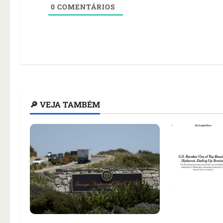
0
COMENTÁRIOS
🔎 VEJA TAMBÉM
Como impren
noticiou rev