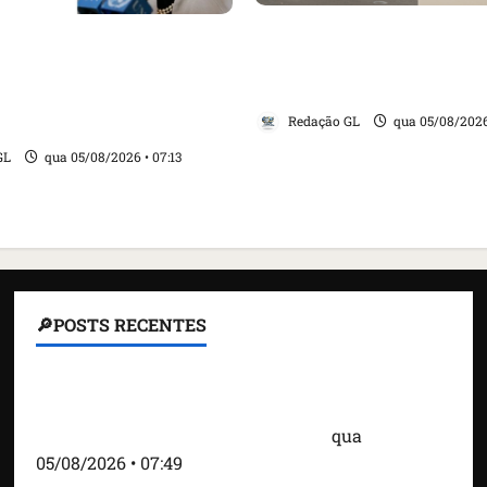
Cartaz em mercado ame
ensa internacional
suspender quem aliment
evogação do visto de
e revolta feirantes em Sa
ra do Brasil e aumento
Redação GL
qua 05/08/2026
 com os EUA
GL
qua 05/08/2026 • 07:13
🔎POSTS RECENTES
Homem armado é preso em campo de golfe de
Trump dias antes de visita do presidente dos EUA;
‘Evitamos uma tragédia’, diz agente
qua
05/08/2026 • 07:49