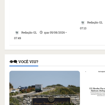
Homem armado é preso em
embaixadora
campo de golfe de Trump dias
aumento da 
antes de visita do presidente
EUA
dos EUA; ‘Evitamos uma
Redação GL
tragédia’, diz agente
07:13
Redação GL
qua 05/08/2026 •
07:49
👁️‍🗨️ VOCÊ VIU?