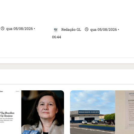
 do Brasil e
baleias que haviam sido
tensão com os
detidos; 4 brasileiros estão
entre eles
qua 05/08/2026 •
Redação GL
qua 05/08/2026 •
06:44