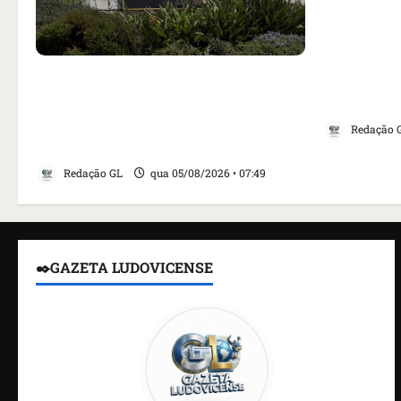
Como impr
noticiou r
Homem armado é preso em campo
embaixado
de golfe de Trump dias antes de
da tensão
visita do presidente dos EUA;
Redação 
‘Evitamos uma tragédia’, diz agente
Redação GL
qua 05/08/2026 • 07:49
✒️GAZETA LUDOVICENSE