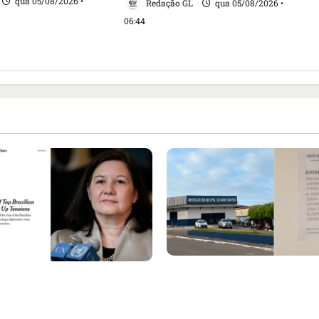
qua 05/08/2026 •
Redação GL
qua 05/08/2026 •
06:44
Cartaz em mercado ame
ensa internacional
suspender quem aliment
evogação do visto de
e revolta feirantes em Sa
ra do Brasil e aumento