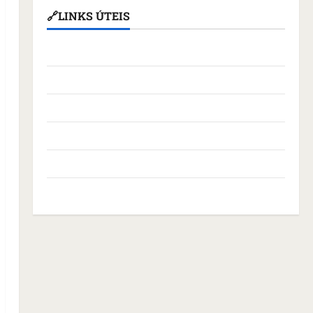
🔗LINKS ÚTEIS
Assembleia Legislativa do Maranhão
Câmara Municipal de São Luís
Governo Federal
Governo do Maranhão
Prefeitura de São Luís
SLZ HOST Hospedagem de Sites