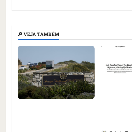
🔎 VEJA TAMBÉM
Como impren
noticiou rev
Homem armado é preso em
embaixadora
campo de golfe de Trump dias
aumento da 
antes de visita do presidente
EUA
dos EUA; ‘Evitamos uma