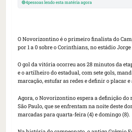
🟢
4
pessoas lendo esta matéria agora
O Novorizontino é o primeiro finalista do Cam
por 1 a 0 sobre o Corinthians, no estádio Jorge
O gol da vitória ocorreu aos 28 minutos da eta
e o artilheiro do estadual, com sete gols, man
marcação, estufar as redes e definir o placar e 
Agora, o Novorizontino espera a definição do r
São Paulo, que se enfrentam na noite deste dom
marcadas para quarta-feira (4) e domingo (8).
Na história do campeonato, o antigo Grêmio E