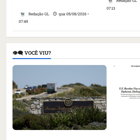
Redação GL
tragédia’, diz agente
07:13
Redação GL
qua 05/08/2026 •
07:49
👁️‍🗨️ VOCÊ VIU?
Como impr
noticiou r
Homem armado é preso em campo
embaixado