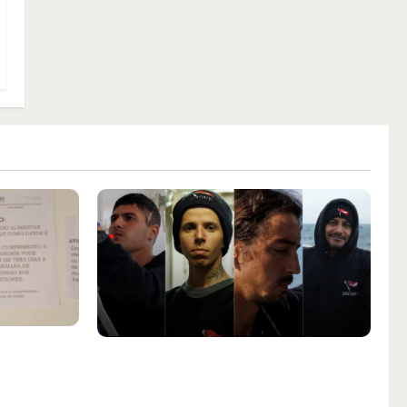
aça
Islândia ordena deportação de
ar animais
ativistas contra caça às baleias que
nta Inês
haviam sido detidos; 4 brasileiros