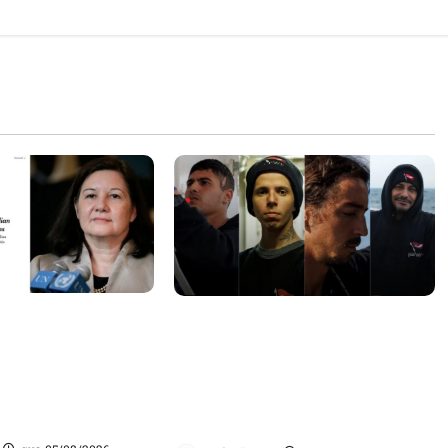
sa internacional
Islândia ordena deportação de
ogação do visto de
ativistas contra caça às
 do Brasil e
baleias que haviam sido
tensão com os
detidos; 4 brasileiros estão
entre eles