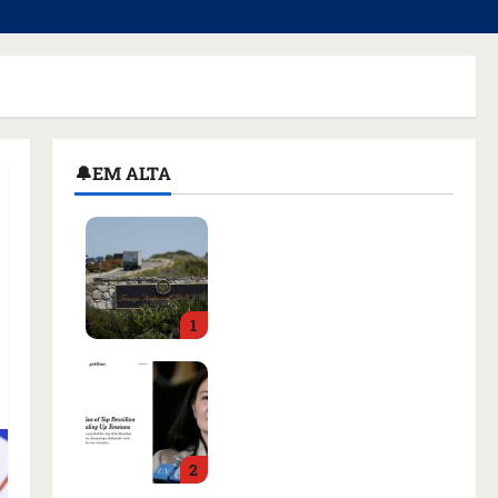
🔔EM ALTA
Homem armado é preso
em campo de golfe de
Trump dias antes de
visita do presidente dos
1
EUA; ‘Evitamos uma
tragédia’, diz agente
Como imprensa
qua 05/08/2026 • 07:49
internacional noticiou
revogação do visto de
embaixadora do Brasil e
2
aumento da tensão com
os EUA