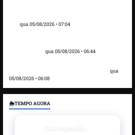
Cartaz em mercado ameaça suspender quem
alimentar animais e revolta feirantes em Santa
Inês
qua 05/08/2026 • 07:04
Islândia ordena deportação de ativistas contra caça
às baleias que haviam sido detidos; 4 brasileiros
estão entre eles
qua 05/08/2026 • 06:44
Bombardeio russo em Kiev com mísseis e drones
deixa 17 mortos e dezenas de feridos; VÍDEO
qua
05/08/2026 • 06:08
🌦TEMPO AGORA
Carregando...