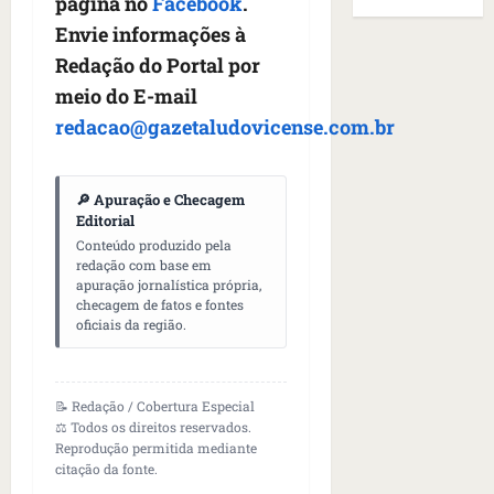
B
página no
Facebook
.
E
r
s
e
r
U
Envie informações à
t
q
i
a
A
Redação do Portal por
o
u
r
s
;
s
e
meio do E-mail
a
i
‘
e
h
n
l
E
redacao@gazetaludovicense.com.br
d
a
t
e
v
e
v
e
a
i
z
i
s
u
t
🔎 Apuração e Checagem
e
a
e
m
a
Editorial
n
m
m
e
m
Conteúdo produzido pela
a
s
S
redação com base em
n
o
s
apuração jornalística própria,
i
a
t
s
checagem de fatos e fontes
d
d
n
o
u
oficiais da região.
e
o
t
d
m
f
d
a
a
a
e
e
I
t
t
r
📝 Redação / Cobertura Especial
t
n
e
r
⚖️ Todos os direitos reservados.
i
i
ê
n
a
Reprodução permitida mediante
d
d
s
s
g
citação da fonte.
o
o
ã
é