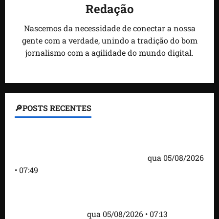
Redação
Nascemos da necessidade de conectar a nossa
gente com a verdade, unindo a tradição do bom
jornalismo com a agilidade do mundo digital.
🔎POSTS RECENTES
Homem armado é preso em campo de golfe de
Trump dias antes de visita do presidente dos EUA;
‘Evitamos uma tragédia’, diz agente
qua 05/08/2026
• 07:49
Como imprensa internacional noticiou revogação
do visto de embaixadora do Brasil e aumento da
tensão com os EUA
qua 05/08/2026 • 07:13