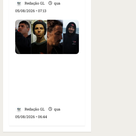
Redação GL
qua
05/08/2026 • 07:13
Islândia ordena
deportação de ativistas
contra caça às baleias
que haviam sido detidos;
4 brasileiros estão entre
eles
Redação GL
qua
05/08/2026 • 06:44