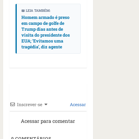
s
s
o
d
qua
;
;
📖 LEIA TAMBÉM:
c
05/08/202
i
V
4
Homem armado é preso
•
o
a
Í
em campo de golfe de
b
07:04
m
’
Trump dias antes de
D
r
o
,
visita do presidente dos
E
a
s
d
EUA; ‘Evitamos uma
O
s
E
i
tragédia’, diz agente
i
U
z
l
qua
A
a
e
05/08/202
g
•
i
e
qua
06:08
r
n
05/08/202
o
•
t
s
07:13
e
e
Inscrever-se
Acessar
s
qua
t
05/08/202
ã
Acessar para comentar
•
o
07:49
e
0
COMENTÁRIOS