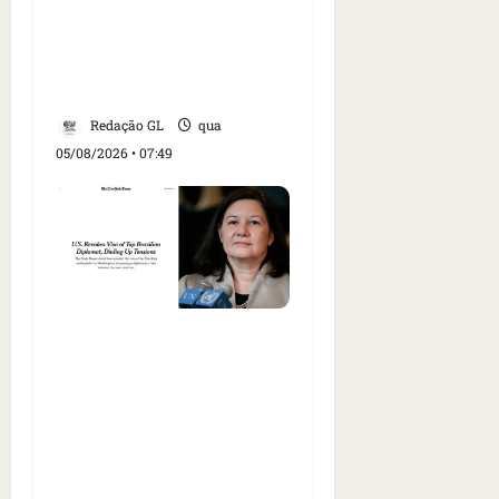
Trump dias antes de
visita do presidente dos
EUA; ‘Evitamos uma
tragédia’, diz agente
Redação GL
qua
05/08/2026 • 07:49
Como imprensa
internacional noticiou
revogação do visto de
embaixadora do Brasil e
aumento da tensão com
os EUA