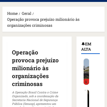
principal
Home
Geral
Operação provoca prejuízo milionário às
organizações criminosas
🔔EM
ALTA
Operação
provoca prejuízo
H
o
milionário às
m
organizações
e
1
m
criminosas
a
C
r
A Operação Brasil Contra o Crime
Organizado, sob a coordenação da
o
m
Secretaria Nacional de Segurança
m
a
Pública (Senasp), apresentou um