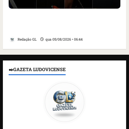
Islândia ordena deportação de ativistas
contra caça às baleias que haviam sido
detidos; 4 brasileiros estão entre eles
Redação GL
qua 05/08/2026 • 06:44
✒️GAZETA LUDOVICENSE