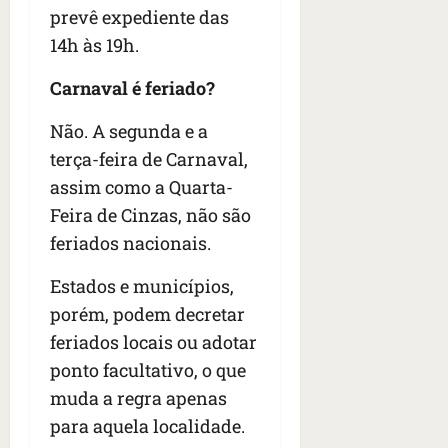
s
s
prevê expediente das
o
d
qua
;
;
c
05/08/202
i
14h às 19h.
V
4
•
o
a
Í
b
07:04
m
’
Carnaval é feriado?
D
r
o
,
E
a
s
d
Não. A segunda e a
O
s
E
i
terça-feira de Carnaval,
i
U
z
assim como a Quarta-
l
qua
A
a
e
05/08/202
Feira de Cinzas, não são
g
•
i
e
qua
feriados nacionais.
06:08
r
n
05/08/202
o
•
t
Estados e municípios,
s
07:13
e
porém, podem decretar
e
feriados locais ou adotar
s
qua
t
ponto facultativo, o que
05/08/202
ã
•
muda a regra apenas
o
07:49
para aquela localidade.
e