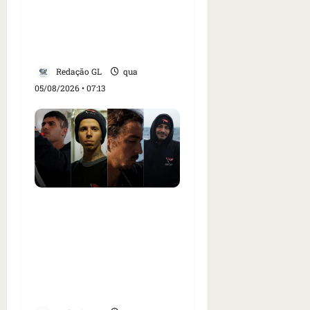
embaixadora do Brasil e
aumento da tensão com
os EUA
Redação GL
qua
05/08/2026 • 07:13
Islândia ordena
deportação de ativistas
contra caça às baleias
que haviam sido detidos;
4 brasileiros estão entre
eles