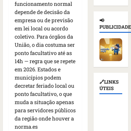
funcionamento normal
d
n
a
l
e
e
a
ç
depende de decisão da
n
d
i
d
a
o
e
empresa ou de previsão
📢
o
e
s
t
T
PUBLICIDADE
em lei local ou acordo
r
p
u
i
r
u
coletivo. Para órgãos da
o
s
c
u
s
r
p
i
União, o dia costuma ser
m
s
t
e
o
p
ponto facultativo até as
o
a
n
u
d
14h — regra que se repete
e
ç
d
r
i
m
ã
em 2026. Estados e
e
e
a
K
o
r
v
s
municípios podem
i
d
q
🔗LINKS
o
a
decretar feriado local ou
e
e
u
ÚTEIS
g
n
ponto facultativo, o que
v
a
e
a
t
c
t
m
muda a situação apenas
ç
e
Assembleia
o
i
a
ã
s
para servidores públicos
Legislativa
m
v
l
o
d
da região onde houver a
do
m
i
i
d
e
Maranhão
í
norma.es
s
m
o
v