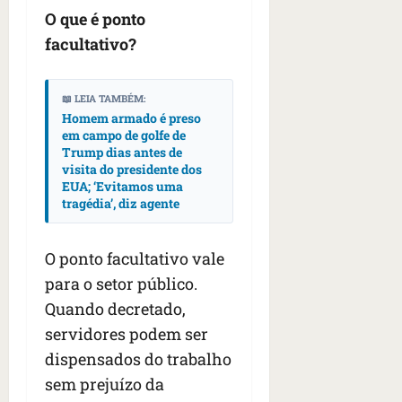
n
O que é ponto
t
facultativo?
r
e
e
📖 LEIA TAMBÉM:
l
Homem armado é preso
e
em campo de golfe de
s
Trump dias antes de
visita do presidente dos
qua
EUA; ‘Evitamos uma
05/08/202
tragédia’, diz agente
•
06:44
O ponto facultativo vale
para o setor público.
Quando decretado,
servidores podem ser
dispensados do trabalho
sem prejuízo da