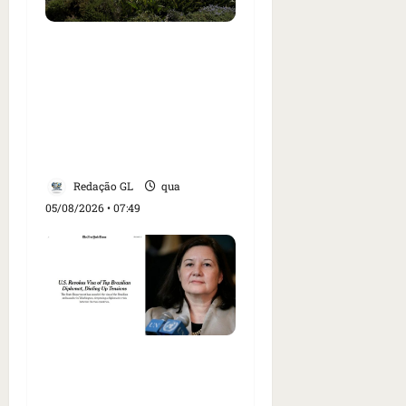
Homem armado é preso
em campo de golfe de
Trump dias antes de
visita do presidente dos
EUA; ‘Evitamos uma
tragédia’, diz agente
Redação GL
qua
05/08/2026 • 07:49
Como imprensa
internacional noticiou
revogação do visto de