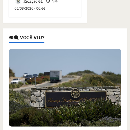
Redação GL
qua
05/08/2026 • 06:44
👁️‍🗨️ VOCÊ VIU?