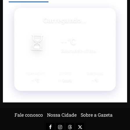
Carregando...
⏳
--
°C
Buscando clima...
SENSAÇÃO
VENTO
UMIDADE
--°C
--
--%
km/h
Fale conosco
Nossa Cidade
Sobre a Gazeta
Facebook
Instagram
Threads
X-