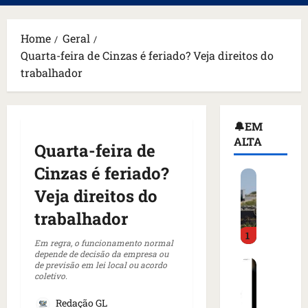
principal
Home
Geral
Quarta-feira de Cinzas é feriado? Veja direitos do
trabalhador
🔔EM
ALTA
Quarta-feira de
Cinzas é feriado?
H
o
Veja direitos do
m
trabalhador
e
1
m
Em regra, o funcionamento normal
a
depende de decisão da empresa ou
C
de previsão em lei local ou acordo
r
coletivo.
o
m
m
a
Redação GL