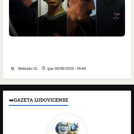
Islândia ordena deportação de ativistas
contra caça às baleias que haviam sido
detidos; 4 brasileiros estão entre eles
Redação GL
qua 05/08/2026 • 06:44
✒️GAZETA LUDOVICENSE