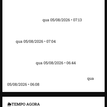
Como imprensa internacional noticiou revogação
do visto de embaixadora do Brasil e aumento da
tensão com os EUA
qua 05/08/2026 • 07:13
Cartaz em mercado ameaça suspender quem
alimentar animais e revolta feirantes em Santa
Inês
qua 05/08/2026 • 07:04
Islândia ordena deportação de ativistas contra caça
às baleias que haviam sido detidos; 4 brasileiros
estão entre eles
qua 05/08/2026 • 06:44
Bombardeio russo em Kiev com mísseis e drones
deixa 17 mortos e dezenas de feridos; VÍDEO
qua
05/08/2026 • 06:08
🌦TEMPO AGORA