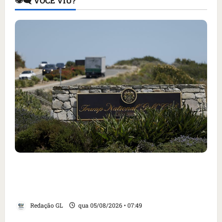
👁️‍🗨️ VOCÊ VIU?
Homem armado é preso em campo de golfe de
Trump dias antes de visita do presidente dos
EUA; ‘Evitamos uma tragédia’, diz agente
Redação GL
qua 05/08/2026 • 07:49