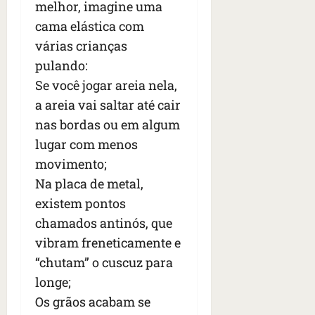
n
melhor, imagine uma
t
cama elástica com
r
várias crianças
e
pulando:
e
l
Se você jogar areia nela,
e
a areia vai saltar até cair
s
nas bordas ou em algum
lugar com menos
qua
05/08/202
movimento;
•
Na placa de metal,
06:44
existem pontos
chamados antinós, que
vibram freneticamente e
“chutam” o cuscuz para
longe;
Os grãos acabam se