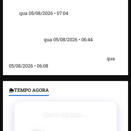
alimentar animais e revolta feirantes em Santa
Inês
qua 05/08/2026 • 07:04
Islândia ordena deportação de ativistas contra caça
às baleias que haviam sido detidos; 4 brasileiros
estão entre eles
qua 05/08/2026 • 06:44
Bombardeio russo em Kiev com mísseis e drones
deixa 17 mortos e dezenas de feridos; VÍDEO
qua
05/08/2026 • 06:08
🌦TEMPO AGORA
Carregando...