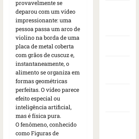
s
t
provavelmente se
e
v
i
Câmara
s
a
n
i
s
deparou com um vídeo
Municipal
e
s
t
s
i
impressionante: uma
i
de São
c
a
t
t
pessoa passa um arco de
s
o
r
Luís
o
a
e
n
a
violino na borda de uma
d
d
d
Governo
t
n
e
o
placa de metal coberta
r
r
Federal
i
e
p
com grãos de cuscuz e,
o
a
m
m
r
Governo
n
instantaneamente, o
c
a
b
e
e
a
do
i
a
alimento se organiza em
s
s
ç
s
Maranhão
i
i
formas geométricas
d
a
e
x
d
perfeitas. O vídeo parece
e
Prefeitura
à
r
a
e
i
s
efeito especial ou
e
de São
d
n
x
b
v
o
Luís
t
inteligência artificial,
a
a
o
r
e
mas é física pura.
1
l
SLZ HOST
l
a
d
O fenômeno, conhecido
7
e
t
d
Hospedagem
o
m
i
a
como Figuras de
o
s
de Sites
o
a
f