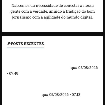
Nascemos da necessidade de conectar a nossa
gente com a verdade, unindo a tradição do bom
jornalismo com a agilidade do mundo digital.
🔎POSTS RECENTES
Homem armado é preso em campo de golfe de
Trump dias antes de visita do presidente dos EUA;
‘Evitamos uma tragédia’, diz agente
qua 05/08/2026
• 07:49
Como imprensa internacional noticiou revogação
do visto de embaixadora do Brasil e aumento da
tensão com os EUA
qua 05/08/2026 • 07:13
Cartaz em mercado ameaça suspender quem