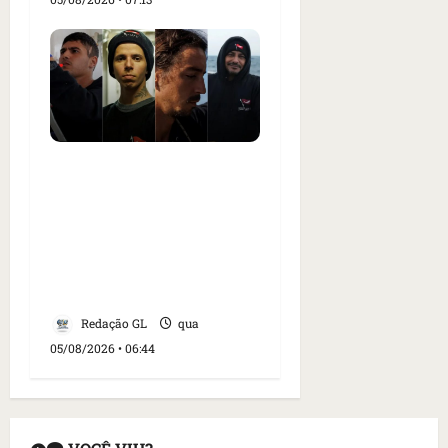
Islândia ordena
deportação de ativistas
contra caça às baleias
que haviam sido detidos;
4 brasileiros estão entre
eles
Redação GL
qua
05/08/2026 • 06:44