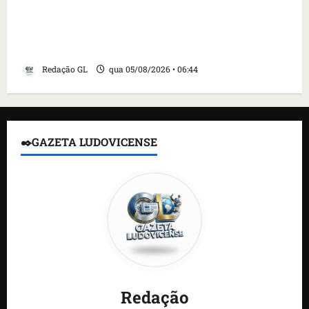
Islândia ordena deportação de ativistas
contra caça às baleias que haviam sido
detidos; 4 brasileiros estão entre eles
Redação GL
qua 05/08/2026 • 06:44
✒️GAZETA LUDOVICENSE
Redação