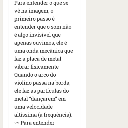
Para entender o que se
s
s
o
d
qua
;
;
vê na imagem, o
c
05/08/202
i
V
4
•
o
a
primeiro passo é
Í
b
07:04
m
’
entender que o som não
D
r
o
,
é algo invisível que
E
a
s
d
O
s
apenas ouvimos; ele é
E
i
i
U
z
uma onda mecânica que
l
qua
A
a
faz a placa de metal
e
05/08/202
g
•
vibrar fisicamente
i
e
qua
06:08
r
Quando o arco do
n
05/08/202
o
•
t
violino passa na borda,
s
07:13
e
ele faz as partículas do
e
s
metal “dançarem” em
qua
t
uma velocidade
05/08/202
ã
•
altíssima (a frequência).
o
07:49
〰️ Para entender
e