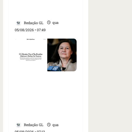
EUA; ‘Evitamos uma
tragédia’, diz agente
Redação GL
qua
05/08/2026 • 07:49
Como imprensa
internacional noticiou
revogação do visto de
embaixadora do Brasil e
aumento da tensão com
os EUA
Redação GL
qua
05/08/2026 • 07:13