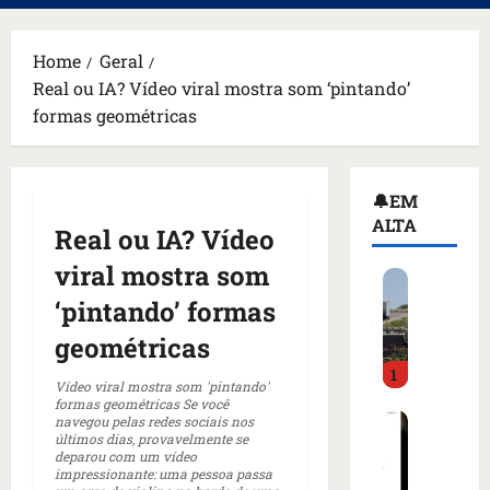
principal
Home
Geral
Real ou IA? Vídeo viral mostra som ‘pintando’
formas geométricas
🔔EM
ALTA
Real ou IA? Vídeo
viral mostra som
H
o
‘pintando’ formas
m
geométricas
e
1
m
Vídeo viral mostra som 'pintando'
a
formas geométricas Se você
C
navegou pelas redes sociais nos
r
últimos dias, provavelmente se
o
m
deparou com um vídeo
m
a
impressionante: uma pessoa passa