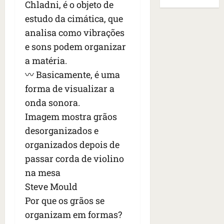
B
E
Chladni, é o objeto de
r
s
e
r
U
estudo da cimática, que
t
q
i
a
A
o
analisa como vibrações
u
r
s
;
s
e
a
i
e sons podem organizar
‘
e
h
n
l
E
a matéria.
d
a
t
e
v
〰️ Basicamente, é uma
e
v
e
a
i
z
i
forma de visualizar a
s
u
t
e
a
e
m
a
onda sonora.
n
m
m
e
m
Imagem mostra grãos
a
s
S
n
o
desorganizados e
s
i
a
t
s
d
d
n
organizados depois de
o
u
e
o
t
d
m
passar corda de violino
f
d
a
a
a
na mesa
e
e
I
t
t
r
Steve Mould
t
n
e
r
i
i
ê
n
Por que os grãos se
a
d
d
s
s
g
organizam em formas?
o
o
ã
é