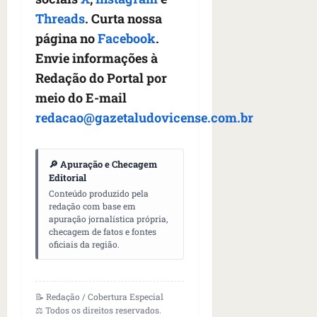
s
s
o
d
qua
Threads
. Curta nossa
;
;
c
05/08/202
i
página no
Facebook
.
V
4
•
o
a
Í
b
07:04
Envie informações à
m
’
D
r
o
,
Redação do Portal por
E
a
s
d
meio do E-mail
O
s
E
i
redacao@gazetaludovicense.com.br
i
U
z
l
qua
A
a
e
05/08/202
g
•
i
🔎 Apuração e Checagem
e
qua
06:08
Editorial
r
n
05/08/202
o
Conteúdo produzido pela
•
t
redação com base em
s
07:13
e
apuração jornalística própria,
e
checagem de fatos e fontes
s
oficiais da região.
qua
t
05/08/202
ã
•
o
07:49
📝 Redação / Cobertura Especial
e
⚖️ Todos os direitos reservados.