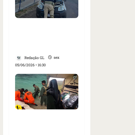
Três carros e motos com
sinais de furto são
recuperados no
Maranhão
Redação GL
sex
05/06/2026 • 16:30
Turista de SP resgatado
nos Lençóis
Maranhenses perde os