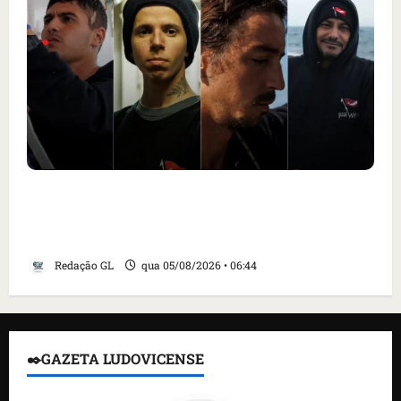
Islândia ordena deportação de ativistas
contra caça às baleias que haviam sido
detidos; 4 brasileiros estão entre eles
Redação GL
qua 05/08/2026 • 06:44
✒️GAZETA LUDOVICENSE