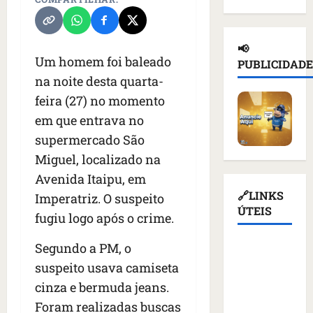
d
n
a
l
e
e
a
ç
n
d
i
d
a
o
e
📢
o
e
s
t
T
Um homem foi baleado
PUBLICIDADE
r
p
u
i
r
na noite desta quarta-
u
o
s
c
u
feira (27) no momento
s
r
p
i
m
s
t
e
em que entrava no
o
p
o
a
n
u
d
supermercado São
e
ç
d
r
i
Miguel, localizado na
m
ã
e
e
a
K
Avenida Itaipu, em
o
r
v
s
i
d
q
🔗LINKS
o
Imperatriz. O suspeito
a
e
e
u
ÚTEIS
g
n
fugiu logo após o crime.
v
a
e
a
t
c
t
m
ç
e
Segundo a PM, o
Assembleia
o
i
a
ã
s
Legislativa
suspeito usava camiseta
m
v
l
o
d
do
m
i
cinza e bermuda jeans.
i
d
e
Maranhão
í
s
m
o
v
Foram realizadas buscas