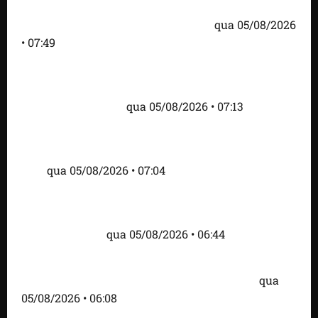
Trump dias antes de visita do presidente dos EUA;
‘Evitamos uma tragédia’, diz agente
qua 05/08/2026
• 07:49
Como imprensa internacional noticiou revogação
do visto de embaixadora do Brasil e aumento da
tensão com os EUA
qua 05/08/2026 • 07:13
Cartaz em mercado ameaça suspender quem
alimentar animais e revolta feirantes em Santa
Inês
qua 05/08/2026 • 07:04
Islândia ordena deportação de ativistas contra caça
às baleias que haviam sido detidos; 4 brasileiros
estão entre eles
qua 05/08/2026 • 06:44
Bombardeio russo em Kiev com mísseis e drones
deixa 17 mortos e dezenas de feridos; VÍDEO
qua
05/08/2026 • 06:08