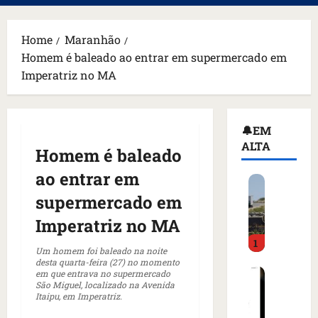
principal
Home
Maranhão
Homem é baleado ao entrar em supermercado em
Imperatriz no MA
🔔EM
ALTA
Homem é baleado
ao entrar em
H
o
supermercado em
m
Imperatriz no MA
e
1
m
Um homem foi baleado na noite
a
desta quarta-feira (27) no momento
C
em que entrava no supermercado
r
São Miguel, localizado na Avenida
o
m
Itaipu, em Imperatriz.
m
a