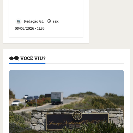
movimentos após lesão
na coluna
Redação GL
sex
05/06/2026 • 11:36
👁️‍🗨️ VOCÊ VIU?