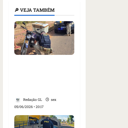
🔎 VEJA TAMBÉM
Três veículos são
recuperados em
rodovias federais do
Maranhão durante
operação da PRF
Redação GL
sex
05/06/2026 • 20:17