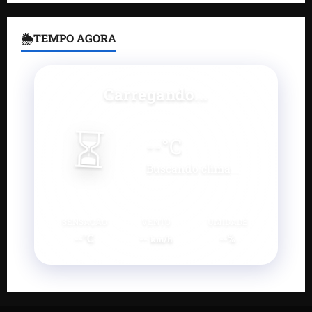
🌦TEMPO AGORA
Carregando...
⏳
--
°C
Buscando clima...
SENSAÇÃO
VENTO
UMIDADE
--°C
--
--%
km/h