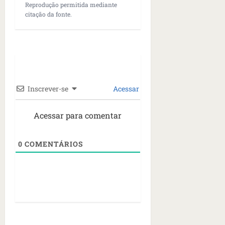
n
Reprodução permitida mediante
t
citação da fonte.
r
e
e
l
e
s
Inscrever-se
Acessar
qua
05/08/202
Acessar para comentar
•
06:44
0
COMENTÁRIOS