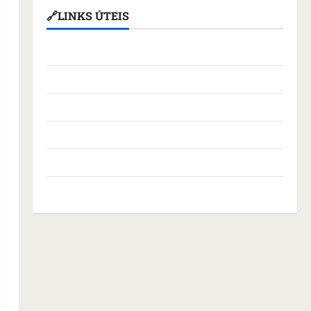
🔗LINKS ÚTEIS
Assembleia Legislativa do Maranhão
Câmara Municipal de São Luís
Governo Federal
Governo do Maranhão
Prefeitura de São Luís
SLZ HOST Hospedagem de Sites