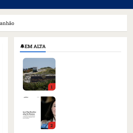
aranhão
🔔EM ALTA
Homem armado é preso
em campo de golfe de
Trump dias antes de
visita do presidente dos
1
EUA; ‘Evitamos uma
tragédia’, diz agente
Como imprensa
qua 05/08/2026 • 07:49
internacional noticiou
revogação do visto de
embaixadora do Brasil e
2
aumento da tensão com
os EUA