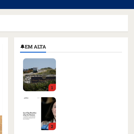
🔔EM ALTA
Homem armado é preso
em campo de golfe de
Trump dias antes de
visita do presidente dos
1
EUA; ‘Evitamos uma
tragédia’, diz agente
Como imprensa
qua 05/08/2026 • 07:49
internacional noticiou
revogação do visto de
embaixadora do Brasil e
2
aumento da tensão com
os EUA