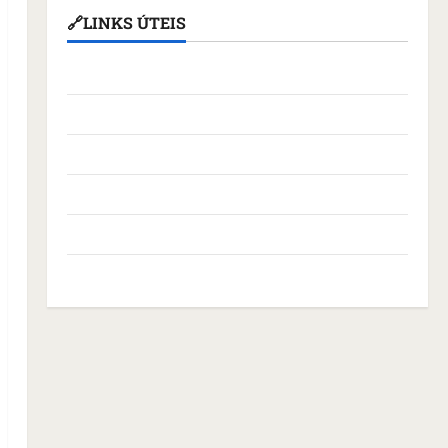
🔗LINKS ÚTEIS
Assembleia Legislativa do Maranhão
Câmara Municipal de São Luís
Governo Federal
Governo do Maranhão
Prefeitura de São Luís
SLZ HOST Hospedagem de Sites