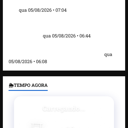
alimentar animais e revolta feirantes em Santa
Inês
qua 05/08/2026 • 07:04
Islândia ordena deportação de ativistas contra caça
às baleias que haviam sido detidos; 4 brasileiros
estão entre eles
qua 05/08/2026 • 06:44
Bombardeio russo em Kiev com mísseis e drones
deixa 17 mortos e dezenas de feridos; VÍDEO
qua
05/08/2026 • 06:08
🌦TEMPO AGORA
Carregando...