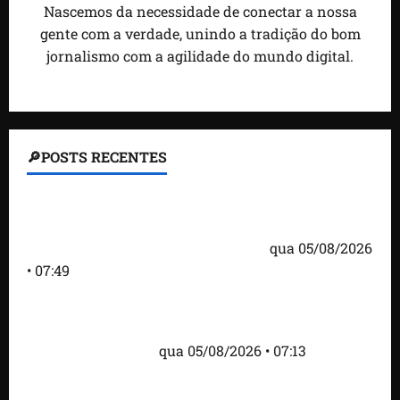
Nascemos da necessidade de conectar a nossa
gente com a verdade, unindo a tradição do bom
jornalismo com a agilidade do mundo digital.
🔎POSTS RECENTES
Homem armado é preso em campo de golfe de
Trump dias antes de visita do presidente dos EUA;
‘Evitamos uma tragédia’, diz agente
qua 05/08/2026
• 07:49
Como imprensa internacional noticiou revogação
do visto de embaixadora do Brasil e aumento da
tensão com os EUA
qua 05/08/2026 • 07:13
Cartaz em mercado ameaça suspender quem