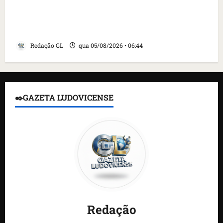
Islândia ordena deportação de ativistas
contra caça às baleias que haviam sido
detidos; 4 brasileiros estão entre eles
Redação GL
qua 05/08/2026 • 06:44
✒️GAZETA LUDOVICENSE
Redação