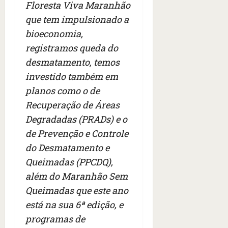
Floresta Viva Maranhão
s
s
o
d
qua
;
;
que tem impulsionado a
c
05/08/202
i
V
4
•
o
a
bioeconomia,
Í
b
07:04
m
’
registramos queda do
D
r
o
,
E
desmatamento, temos
a
s
d
O
s
E
investido também em
i
i
U
z
planos como o de
l
qua
A
a
Recuperação de Áreas
e
05/08/202
g
•
i
Degradadas (PRADs) e o
e
qua
06:08
r
n
05/08/202
de Prevenção e Controle
o
•
t
do Desmatamento e
s
07:13
e
Queimadas (PPCDQ),
e
s
além do Maranhão Sem
qua
t
05/08/202
Queimadas que este ano
ã
•
está na sua 6ª edição, e
o
07:49
programas de
e