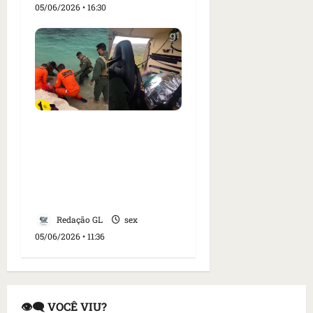
05/06/2026 • 16:30
Turista de SP resgatado
nos Lençóis
Maranhenses perde os
movimentos após lesão
na coluna
Redação GL
sex
05/06/2026 • 11:36
👁️‍🗨️ VOCÊ VIU?