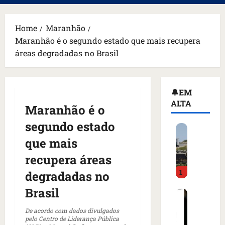
principal
Home
Maranhão
Maranhão é o segundo estado que mais recupera
áreas degradadas no Brasil
🔔EM
ALTA
Maranhão é o
segundo estado
H
o
que mais
m
recupera áreas
e
1
m
degradadas no
a
Brasil
C
r
o
m
De acordo com dados divulgados
m
a
pelo Centro de Liderança Pública