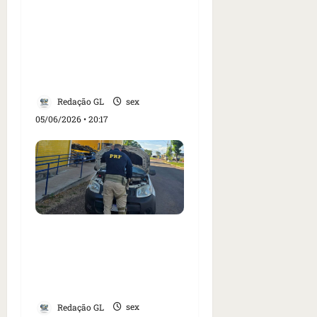
Três veículos são
recuperados em
rodovias federais do
Maranhão durante
operação da PRF
Redação GL
sex
05/06/2026 • 20:17
Três carros e motos com
sinais de furto são
recuperados no
Maranhão
Redação GL
sex