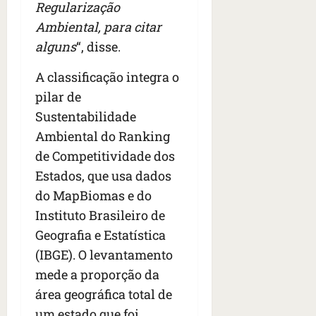
n
Regularização
t
Ambiental, para citar
r
alguns
“, disse.
e
e
A classificação integra o
l
e
pilar de
s
Sustentabilidade
Ambiental do Ranking
qua
de Competitividade dos
05/08/202
•
Estados, que usa dados
06:44
do MapBiomas e do
Instituto Brasileiro de
Geografia e Estatística
(IBGE). O levantamento
mede a proporção da
área geográfica total de
um estado que foi