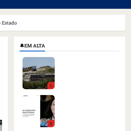
o Estado
🔔EM ALTA
Homem armado é preso
em campo de golfe de
Trump dias antes de
visita do presidente dos
1
EUA; ‘Evitamos uma
tragédia’, diz agente
Como imprensa
qua 05/08/2026 • 07:49
internacional noticiou
revogação do visto de
embaixadora do Brasil e
2
aumento da tensão com
os EUA