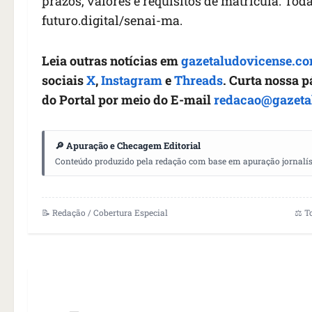
prazos, valores e requisitos de matrícula. To
futuro.digital/senai-ma.
Leia outras notícias em
gazetaludovicense.co
sociais
X
,
Instagram
e
Threads
. Curta nossa 
do Portal por meio do E-mail
redacao@gazeta
🔎 Apuração e Checagem Editorial
Conteúdo produzido pela redação com base em apuração jornalístic
📝 Redação / Cobertura Especial
⚖️ T