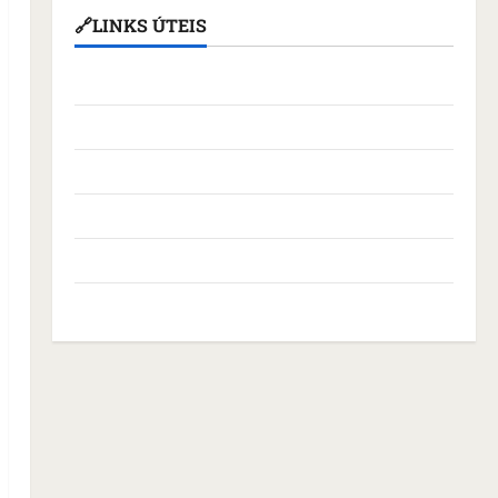
🔗LINKS ÚTEIS
Assembleia Legislativa do Maranhão
Câmara Municipal de São Luís
Governo Federal
Governo do Maranhão
Prefeitura de São Luís
SLZ HOST Hospedagem de Sites