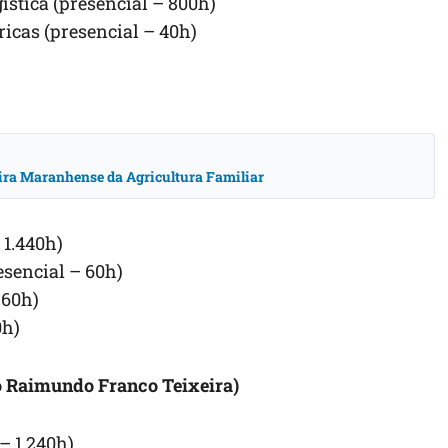
stica (presencial – 800h)
icas (presencial – 40h)
ira Maranhense da Agricultura Familiar
 1.440h)
sencial – 60h)
 60h)
0h)
o Raimundo Franco Teixeira)
– 1.240h)