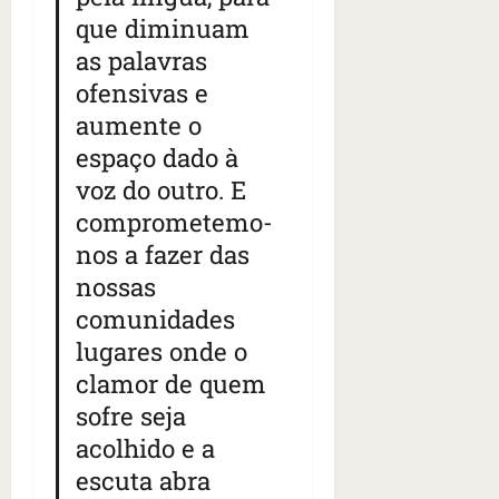
n
que diminuam
t
r
as palavras
e
ofensivas e
e
aumente o
l
e
espaço dado à
s
voz do outro. E
comprometemo-
qua
nos a fazer das
05/08/202
•
nossas
06:44
comunidades
lugares onde o
clamor de quem
sofre seja
acolhido e a
escuta abra