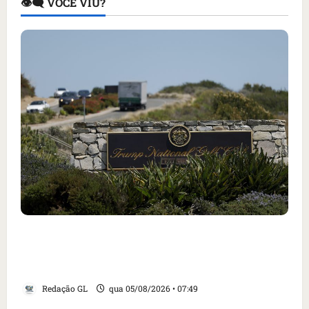
👁️‍🗨️ VOCÊ VIU?
Homem armado é preso em campo de golfe de
Trump dias antes de visita do presidente dos
EUA; ‘Evitamos uma tragédia’, diz agente
Redação GL
qua 05/08/2026 • 07:49