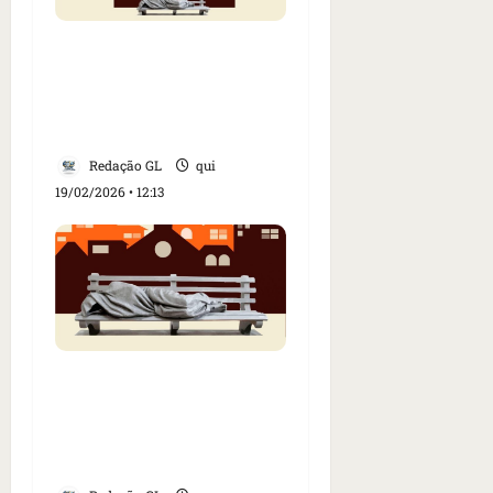
Campanha da
Fraternidade 2026 será
lançada no Castelinho,
em São Luís
Redação GL
qui
19/02/2026 • 12:13
CNBB lança Campanha
da Fraternidade 2026
com foco no direito à
moradia digna