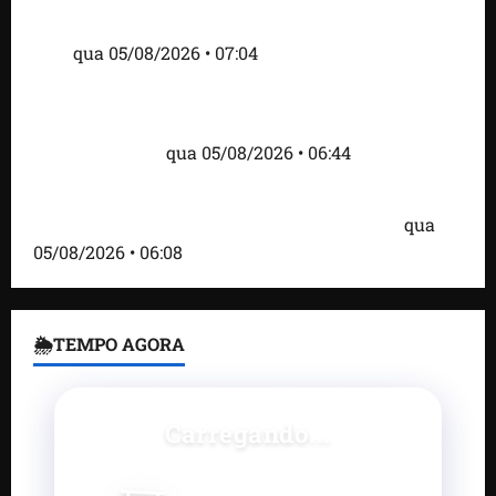
alimentar animais e revolta feirantes em Santa
Inês
qua 05/08/2026 • 07:04
Islândia ordena deportação de ativistas contra caça
às baleias que haviam sido detidos; 4 brasileiros
estão entre eles
qua 05/08/2026 • 06:44
Bombardeio russo em Kiev com mísseis e drones
deixa 17 mortos e dezenas de feridos; VÍDEO
qua
05/08/2026 • 06:08
🌦TEMPO AGORA
Carregando...