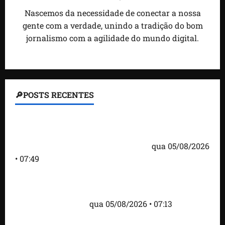
Nascemos da necessidade de conectar a nossa
gente com a verdade, unindo a tradição do bom
jornalismo com a agilidade do mundo digital.
🔎POSTS RECENTES
Homem armado é preso em campo de golfe de
Trump dias antes de visita do presidente dos EUA;
‘Evitamos uma tragédia’, diz agente
qua 05/08/2026
• 07:49
Como imprensa internacional noticiou revogação
do visto de embaixadora do Brasil e aumento da
tensão com os EUA
qua 05/08/2026 • 07:13
Cartaz em mercado ameaça suspender quem