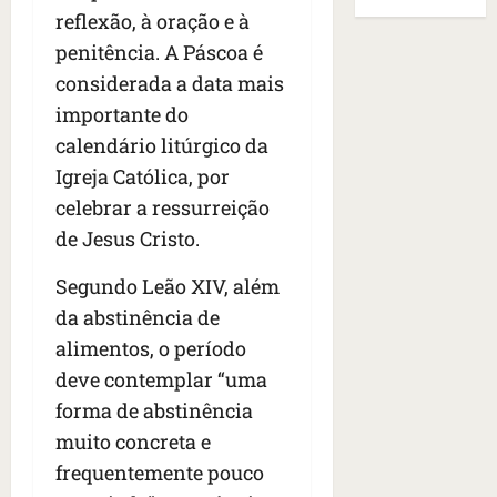
B
E
r
reflexão, à oração e à
s
e
r
U
t
q
i
a
penitência. A Páscoa é
A
o
u
r
s
;
considerada a data mais
s
e
a
i
‘
importante do
e
h
n
l
E
d
a
calendário litúrgico da
t
e
v
e
v
e
a
i
Igreja Católica, por
z
i
s
u
t
celebrar a ressurreição
e
a
e
m
a
de Jesus Cristo.
n
m
m
e
m
a
s
S
n
o
Segundo Leão XIV, além
s
i
a
t
s
d
d
da abstinência de
n
o
u
e
o
t
d
m
alimentos, o período
f
d
a
a
a
deve contemplar “uma
e
e
I
t
t
forma de abstinência
r
t
n
e
r
i
i
ê
muito concreta e
n
a
d
d
s
s
g
frequentemente pouco
o
o
ã
é