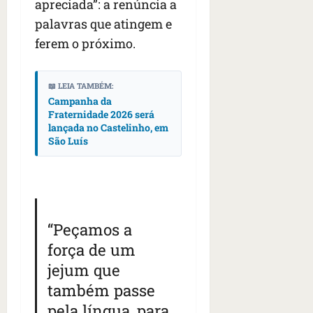
apreciada”: a renúncia a
s
s
o
d
qua
;
palavras que atingem e
;
c
05/08/202
i
V
4
•
o
ferem o próximo.
a
Í
b
07:04
m
’
D
r
o
,
E
a
s
📖 LEIA TAMBÉM:
d
O
s
Campanha da
E
i
Fraternidade 2026 será
i
U
z
lançada no Castelinho, em
l
qua
A
a
São Luís
e
05/08/202
g
•
i
e
qua
06:08
r
n
05/08/202
o
•
t
s
07:13
e
e
“Peçamos a
s
qua
força de um
t
05/08/202
jejum que
ã
•
o
também passe
07:49
e
pela língua, para