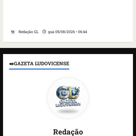
Islândia ordena deportação de ativistas
contra caça às baleias que haviam sido
detidos; 4 brasileiros estão entre eles
Redação GL
qua 05/08/2026 • 06:44
✒️GAZETA LUDOVICENSE
Redação