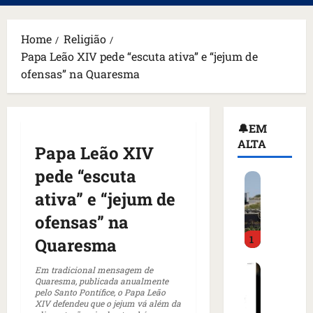
principal
Home
Religião
Papa Leão XIV pede “escuta ativa” e “jejum de
ofensas” na Quaresma
🔔EM
ALTA
Papa Leão XIV
pede “escuta
H
o
ativa” e “jejum de
m
ofensas” na
e
1
m
Quaresma
a
C
r
Em tradicional mensagem de
Quaresma, publicada anualmente
o
m
pelo Santo Pontífice, o Papa Leão
m
a
XIV defendeu que o jejum vá além da