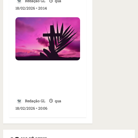
Redação GL
qua
18/02/2026 • 20:14
Confira 7 orações
especiais para viver a
Quaresma com mais fé e
espiritualidade
Redação GL
qua
18/02/2026 • 20:06