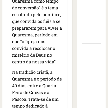
Quaresma como tempo
s
t
e
v
i
Câmara
s
a
n
de conversão” é o tema
i
s
Municipal
e
s
t
s
i
escolhido pelo pontífice,
i
de São
c
a
t
t
que convida os fiéis a se
s
o
r
Luís
o
a
e
prepararem para viver a
n
a
d
d
d
Governo
t
n
e
Quaresma, período em
o
r
r
Federal
i
e
p
que “a Igreja nos
o
a
m
m
r
convida a recolocar o
Governo
n
c
a
b
e
e
a
do
mistério de Deus no
i
a
s
s
ç
s
Maranhão
i
i
centro da nossa vida”.
d
a
e
x
d
e
Prefeitura
à
r
a
e
Na tradição cristã, a
i
s
e
de São
d
n
Quaresma é o período de
x
b
v
o
Luís
t
40 dias entre a Quarta-
a
a
o
r
e
1
l
SLZ HOST
l
Feira de Cinzas e a
a
d
7
e
t
d
Hospedagem
o
Páscoa. Trata-se de um
m
i
a
o
s
de Sites
tempo dedicado à
o
a
f