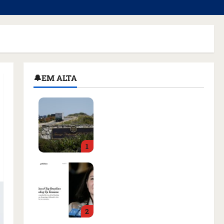
🔔EM ALTA
Homem armado é preso
em campo de golfe de
Trump dias antes de
visita do presidente dos
1
EUA; ‘Evitamos uma
tragédia’, diz agente
Como imprensa
qua 05/08/2026 • 07:49
internacional noticiou
revogação do visto de
embaixadora do Brasil e
2
aumento da tensão com
os EUA