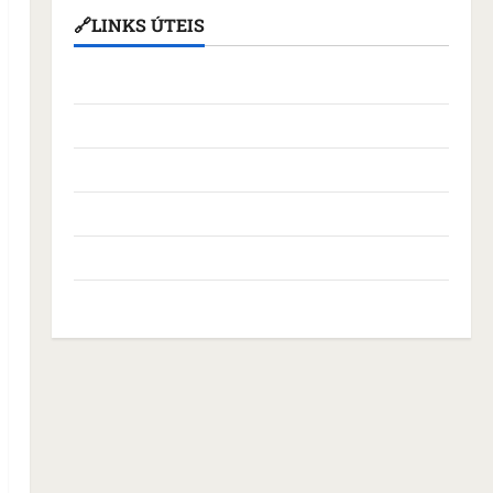
🔗LINKS ÚTEIS
Assembleia Legislativa do Maranhão
Câmara Municipal de São Luís
Governo Federal
Governo do Maranhão
Prefeitura de São Luís
SLZ HOST Hospedagem de Sites