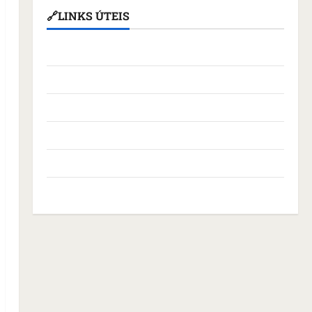
🔗LINKS ÚTEIS
Assembleia Legislativa do Maranhão
Câmara Municipal de São Luís
Governo Federal
Governo do Maranhão
Prefeitura de São Luís
SLZ HOST Hospedagem de Sites