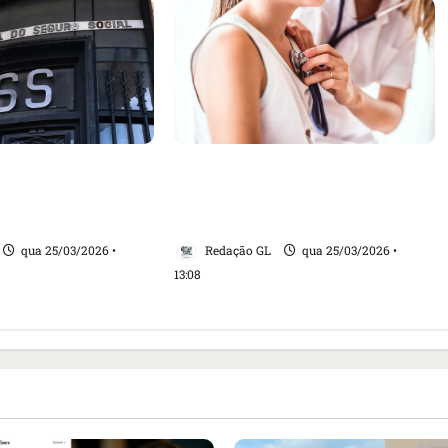
egra do auxílio-
Infarto em mulheres é pouco
perícia e amplia
diagnosticado e mal tratado,
estmed
dizem especialistas
qua 25/03/2026 •
Redação GL
qua 25/03/2026 •
13:08