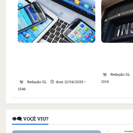
Governo vai implantar
INSS muda r
sistema de chamadas
doença sem 
verificadas contra fraudes
prazo do At
telefônicas
Redação GL
13:14
Redação GL
dom 12/04/2026 •
13:46
👁️‍🗨️ VOCÊ VIU?