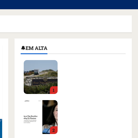
🔔EM ALTA
Homem armado é preso
em campo de golfe de
Trump dias antes de
visita do presidente dos
1
EUA; ‘Evitamos uma
tragédia’, diz agente
Como imprensa
qua 05/08/2026 • 07:49
internacional noticiou
revogação do visto de
embaixadora do Brasil e
2
aumento da tensão com
os EUA