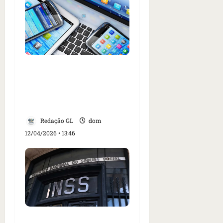
Governo vai implantar
sistema de chamadas
verificadas contra
fraudes telefônicas
Redação GL
dom
12/04/2026 • 13:46
INSS muda regra do