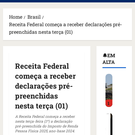
principal
Home
Brasil
Receita Federal começa a receber declarações pré-
preenchidas nesta terça (01)
🔔EM
ALTA
Receita Federal
começa a receber
H
o
declarações pré-
m
preenchidas
e
1
m
nesta terça (01)
a
C
r
A Receita Federal começa a receber
nesta terça-feira (1º) a declaração
o
m
pré-preenchida do Imposto de Renda
m
a
Pessoa Física 2025, ano-base 2024.