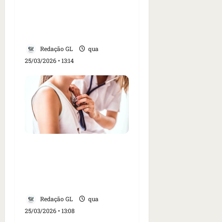
auxílio-doença sem
perícia e amplia prazo
do Atestmed
Redação GL
qua
25/03/2026 • 13:14
Infarto em mulheres é
pouco diagnosticado e
mal tratado, dizem
especialistas
Redação GL
qua
25/03/2026 • 13:08