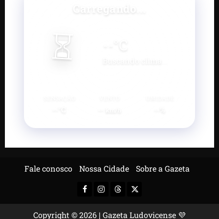
Carregando...
⏳
--
°C
Buscando clima...
SENSAÇÃO
VENTO
UMIDADE
--°C
--
--%
km/h
Fale conosco
Nossa Cidade
Sobre a Gazeta
Facebook
Instagram
Threads
X-
Twitter
Copyright © 2026 | Gazeta Ludovicense 💜