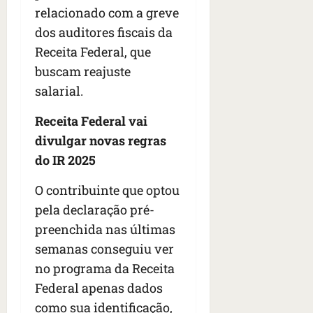
s
s
o
relacionado com a greve
d
qua
;
;
c
05/08/202
i
dos auditores fiscais da
V
4
•
o
a
Receita Federal, que
Í
b
07:04
m
’
D
r
buscam reajuste
o
,
E
a
s
d
salarial.
O
s
E
i
i
U
z
Receita Federal vai
l
qua
A
a
divulgar novas regras
e
05/08/202
g
do IR 2025
•
i
e
qua
06:08
r
n
05/08/202
O contribuinte que optou
o
•
t
s
pela declaração pré-
07:13
e
e
preenchida nas últimas
s
qua
semanas conseguiu ver
t
05/08/202
no programa da Receita
ã
•
o
Federal apenas dados
07:49
e
como sua identificação,