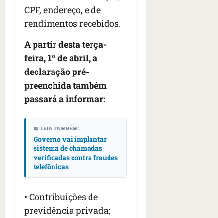
n
CPF, endereço, e de
t
rendimentos recebidos.
r
e
A partir desta terça-
e
l
feira, 1º de abril, a
e
declaração pré-
s
preenchida também
passará a informar:
qua
05/08/202
•
06:44
📖 LEIA TAMBÉM:
Governo vai implantar
sistema de chamadas
verificadas contra fraudes
telefônicas
• Contribuições de
previdência privada;