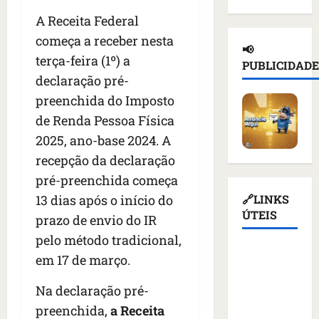
d
n
a
l
e
A Receita Federal
e
a
ç
n
d
i
começa a receber nesta
d
a
o
e
📢
o
e
s
t
terça-feira (1º) a
T
PUBLICIDADE
r
p
u
i
r
declaração pré-
u
o
s
c
u
preenchida do Imposto
s
r
p
i
m
s
t
de Renda Pessoa Física
e
o
p
o
a
n
u
d
2025, ano-base 2024. A
e
ç
d
r
i
recepção da declaração
m
ã
e
e
a
pré-preenchida começa
K
o
r
v
s
i
d
q
13 dias após o início do
🔗LINKS
o
a
e
e
u
ÚTEIS
g
n
prazo de envio do IR
v
a
e
a
t
pelo método tradicional,
c
t
m
ç
e
Assembleia
o
em 17 de março.
i
a
ã
s
Legislativa
m
v
l
o
d
do
Na declaração pré-
m
i
i
d
e
Maranhão
í
s
m
preenchida,
a Receita
o
v