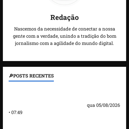
Redação
Nascemos da necessidade de conectar a nossa
gente com a verdade, unindo a tradição do bom
jornalismo com a agilidade do mundo digital.
🔎POSTS RECENTES
Homem armado é preso em campo de golfe de
Trump dias antes de visita do presidente dos EUA;
‘Evitamos uma tragédia’, diz agente
qua 05/08/2026
• 07:49
Como imprensa internacional noticiou revogação