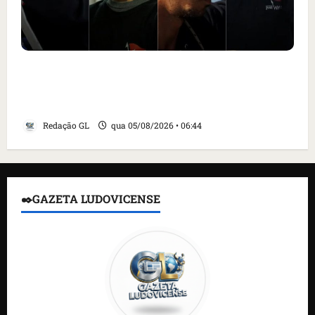
Islândia ordena deportação de ativistas
contra caça às baleias que haviam sido
detidos; 4 brasileiros estão entre eles
Redação GL
qua 05/08/2026 • 06:44
✒️GAZETA LUDOVICENSE