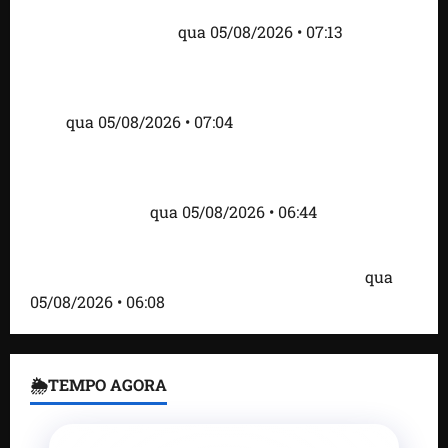
do visto de embaixadora do Brasil e aumento da
tensão com os EUA
qua 05/08/2026 • 07:13
Cartaz em mercado ameaça suspender quem
alimentar animais e revolta feirantes em Santa
Inês
qua 05/08/2026 • 07:04
Islândia ordena deportação de ativistas contra caça
às baleias que haviam sido detidos; 4 brasileiros
estão entre eles
qua 05/08/2026 • 06:44
Bombardeio russo em Kiev com mísseis e drones
deixa 17 mortos e dezenas de feridos; VÍDEO
qua
05/08/2026 • 06:08
🌦TEMPO AGORA