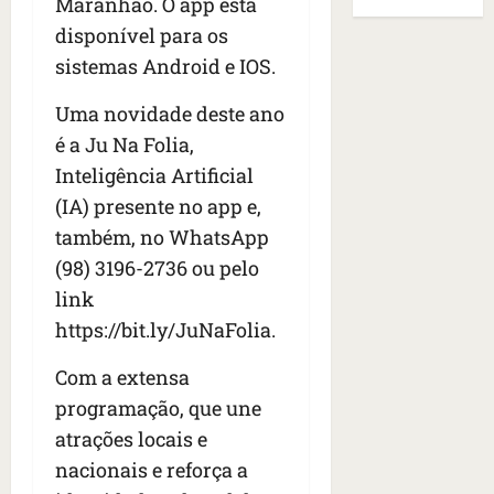
B
Maranhão. O app está
E
r
s
e
r
U
disponível para os
t
q
i
a
A
sistemas Android e IOS.
o
u
r
s
;
s
e
a
i
‘
Uma novidade deste ano
e
h
n
l
E
d
a
é a Ju Na Folia,
t
e
v
e
v
e
a
i
Inteligência Artificial
z
i
s
u
t
(IA) presente no app e,
e
a
e
m
a
também, no WhatsApp
n
m
m
e
m
a
s
S
(98) 3196-2736 ou pelo
n
o
s
i
a
t
s
link
d
d
n
o
u
https://bit.ly/JuNaFolia.
e
o
t
d
m
f
d
a
a
a
Com a extensa
e
e
I
t
t
programação, que une
r
t
n
e
r
i
i
ê
atrações locais e
n
a
d
d
s
s
g
nacionais e reforça a
o
o
ã
é