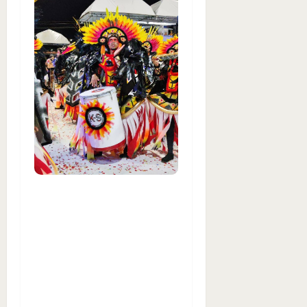
‘Kambalacho do Ritmo’ e
‘Show Feras’ são
campeões do grupo A e
B dos blocos
tradicionais no
Carnaval de São Luís
2026