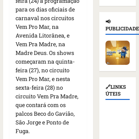
feira (24) a programação
d
n
a
l
e
para os dias oficiais de
e
a
ç
n
d
i
carnaval nos circuitos
d
a
o
e
📢
o
e
s
t
Vem Pro Mar, na
T
PUBLICIDADE
r
p
u
i
r
Avenida Litorânea, e
u
o
s
c
u
Vem Pra Madre, na
s
r
p
i
m
s
t
Madre Deus. Os shows
e
o
p
o
a
n
u
d
começaram na quinta-
e
ç
d
r
i
feira (27), no circuito
m
ã
e
e
a
Vem Pro Mar, e nesta
K
o
r
v
s
i
d
q
🔗LINKS
sexta-feira (28) no
o
a
e
e
u
ÚTEIS
g
n
circuito Vem Pra Madre,
v
a
e
a
t
que contará com os
c
t
m
ç
e
Assembleia
o
palcos Beco do Gavião,
i
a
ã
s
Legislativa
m
v
l
o
São Jorge e Ponto de
d
do
m
i
i
d
e
Fuga.
Maranhão
í
s
m
o
v