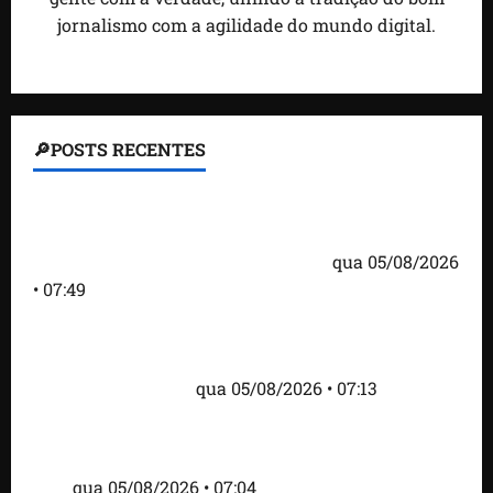
jornalismo com a agilidade do mundo digital.
🔎POSTS RECENTES
Homem armado é preso em campo de golfe de
Trump dias antes de visita do presidente dos EUA;
‘Evitamos uma tragédia’, diz agente
qua 05/08/2026
• 07:49
Como imprensa internacional noticiou revogação
do visto de embaixadora do Brasil e aumento da
tensão com os EUA
qua 05/08/2026 • 07:13
Cartaz em mercado ameaça suspender quem
alimentar animais e revolta feirantes em Santa
Inês
qua 05/08/2026 • 07:04