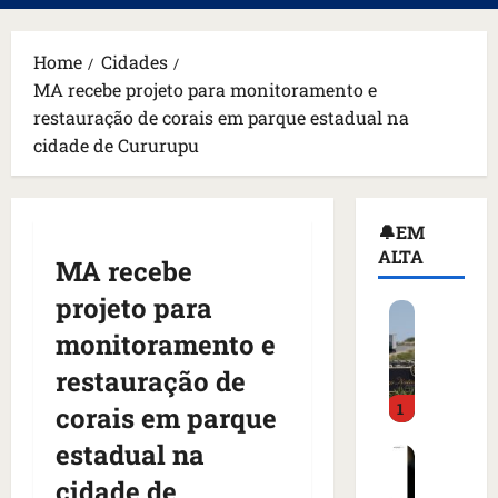
principal
Home
Cidades
MA recebe projeto para monitoramento e
restauração de corais em parque estadual na
cidade de Cururupu
🔔EM
ALTA
MA recebe
projeto para
H
o
monitoramento e
m
restauração de
e
1
m
corais em parque
a
estadual na
C
r
o
m
cidade de