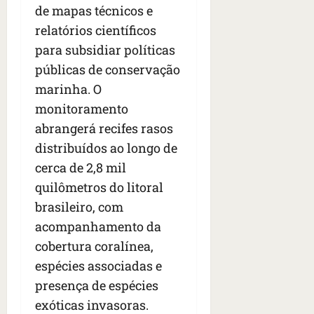
e
de mapas técnicos e
n
relatórios científicos
t
para subsidiar políticas
r
e
públicas de conservação
e
marinha. O
l
monitoramento
e
abrangerá recifes rasos
s
distribuídos ao longo de
qua
cerca de 2,8 mil
05/08/202
quilômetros do litoral
•
06:44
brasileiro, com
acompanhamento da
cobertura coralínea,
espécies associadas e
presença de espécies
exóticas invasoras.