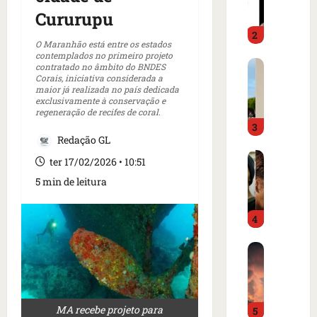
m
a
Cururupu
o
d
2
i
o
O Maranhão está entre os estados
m
é
contemplados no primeiro projeto
C
p
contratado no âmbito do BNDES
p
Corais, iniciativa considerada a
a
r
r
maior já realizada no país dedicada
r
e
e
exclusivamente à conservação e
t
regeneração de recifes de coral.
n
s
3
a
s
o
Redação GL
z
a
e
I
e
i
m
ter 17/02/2026 • 10:51
s
m
n
c
5 min de leitura
l
m
t
a
â
e
e
m
4
n
r
r
p
d
c
n
o
B
i
a
a
d
o
a
d
c
e
m
o
o
i
g
b
r
a
o
o
MA recebe projeto para
5
a
d
m
n