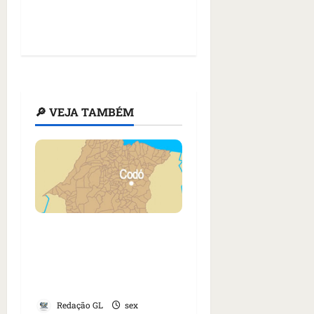
🔎 VEJA TAMBÉM
Cachorro é arrastado
por motocicleta em
plena via pública em
Codó
Redação GL
sex