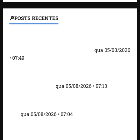
🔎POSTS RECENTES
Homem armado é preso em campo de golfe de
Trump dias antes de visita do presidente dos EUA;
‘Evitamos uma tragédia’, diz agente
qua 05/08/2026
• 07:49
Como imprensa internacional noticiou revogação
do visto de embaixadora do Brasil e aumento da
tensão com os EUA
qua 05/08/2026 • 07:13
Cartaz em mercado ameaça suspender quem
alimentar animais e revolta feirantes em Santa
Inês
qua 05/08/2026 • 07:04
Islândia ordena deportação de ativistas contra caça
às baleias que haviam sido detidos; 4 brasileiros