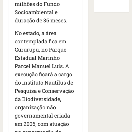
i
a
o
s
de Sites
milhões do Fundo
o
a
f
B
E
Socioambiental e
r
s
e
r
U
t
q
duração de 36 meses.
i
a
A
o
u
r
s
;
s
No estado, a área
e
a
i
‘
e
h
n
l
contemplada fica em
E
d
a
t
e
v
Cururupu, no Parque
e
v
e
a
i
Estadual Marinho
z
i
s
u
t
e
a
Parcel Manuel Luís. A
e
m
a
n
m
m
e
m
execução ficará a cargo
a
s
S
n
o
do Instituto Nautilus de
s
i
a
t
s
Pesquisa e Conservação
d
d
n
o
u
e
o
t
da Biodiversidade,
d
m
f
d
a
a
a
organização não
e
e
I
t
t
governamental criada
r
t
n
e
r
i
em 2006, com atuação
i
ê
n
a
d
d
s
s
na conservação do
g