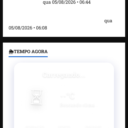
estão entre eles
qua 05/08/2026 • 06:44
Bombardeio russo em Kiev com mísseis e drones
deixa 17 mortos e dezenas de feridos; VÍDEO
qua
05/08/2026 • 06:08
🌦TEMPO AGORA
Carregando...
⏳
--
°C
Buscando clima...
SENSAÇÃO
VENTO
UMIDADE