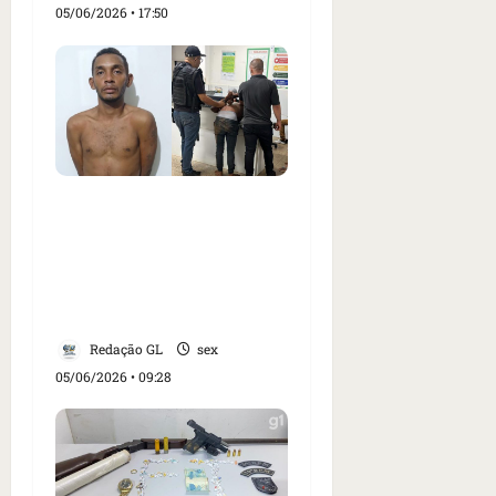
05/06/2026 • 17:50
VÍDEO: Suspeito de mais
de 30 arrombamentos
em cidades do sul do
Maranhão é preso em
Grajaú
Redação GL
sex
05/06/2026 • 09:28