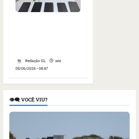
Quatro pessoas são
presas e um suspeito
morre após confronto
com a polícia em
Pindaré-Mirim no MA
Redação GL
sex
05/06/2026 • 08:47
👁️‍🗨️ VOCÊ VIU?