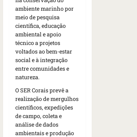
o
o
ã
é
ambiente marinho por
s
s
o
d
qua
meio de pesquisa
;
;
c
05/08/202
i
V
4
científica, educação
•
o
a
Í
b
07:04
m
’
ambiental e apoio
D
r
o
,
técnico a projetos
E
a
s
d
voltados ao bem-estar
O
s
E
i
i
social e à integração
U
z
l
qua
A
a
entre comunidades e
e
05/08/202
g
natureza.
•
i
e
qua
06:08
r
n
05/08/202
O SER Corais prevê a
o
•
t
realização de mergulhos
s
07:13
e
e
científicos, expedições
s
de campo, coleta e
qua
t
05/08/202
análise de dados
ã
•
o
ambientais e produção
07:49