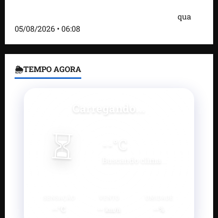
Bombardeio russo em Kiev com mísseis e drones
deixa 17 mortos e dezenas de feridos; VÍDEO
qua
05/08/2026 • 06:08
🌦TEMPO AGORA
Carregando...
⏳
--
°C
Buscando clima...
SENSAÇÃO
VENTO
UMIDADE
--°C
--
--%
km/h