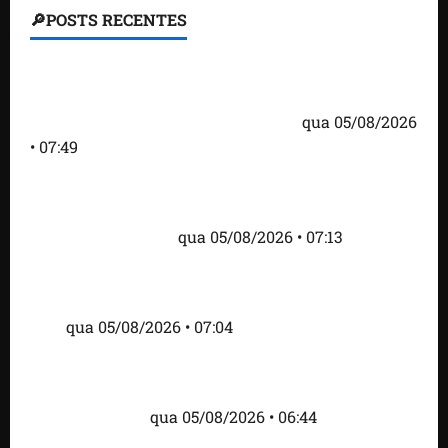
🔎POSTS RECENTES
Homem armado é preso em campo de golfe de
Trump dias antes de visita do presidente dos EUA;
‘Evitamos uma tragédia’, diz agente
qua 05/08/2026
• 07:49
Como imprensa internacional noticiou revogação
do visto de embaixadora do Brasil e aumento da
tensão com os EUA
qua 05/08/2026 • 07:13
Cartaz em mercado ameaça suspender quem
alimentar animais e revolta feirantes em Santa
Inês
qua 05/08/2026 • 07:04
Islândia ordena deportação de ativistas contra caça
às baleias que haviam sido detidos; 4 brasileiros
estão entre eles
qua 05/08/2026 • 06:44