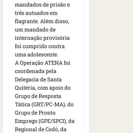
e
mandados de prisão e
n
três autuados em
t
flagrante. Além disso,
r
e
um mandado de
e
internação provisória
l
foi cumprido contra
e
uma adolescente.
s
A Operação ATENA foi
qua
coordenada pela
05/08/202
Delegacia de Santa
•
06:44
Quitéria, com apoio do
Grupo de Resposta
Tática (GRT/PC-MA), do
Grupo de Pronto
Emprego (GPE/SPCI), da
Regional de Codó, da