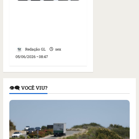
Quatro pessoas são
presas e um suspeito
morre após confronto
com a polícia em
Pindaré-Mirim no MA
Redação GL
sex
05/06/2026 • 08:47
👁️‍🗨️ VOCÊ VIU?