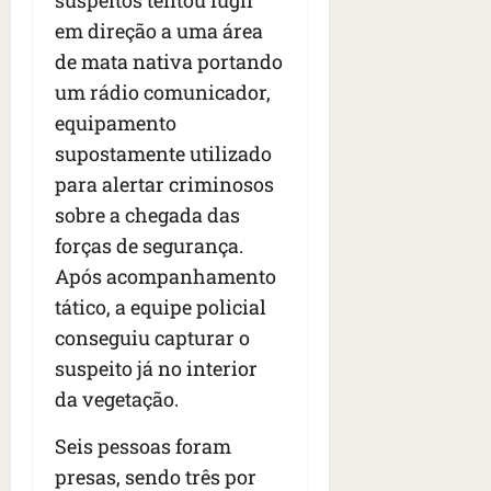
suspeitos tentou fugir
o
o
ã
é
em direção a uma área
s
s
o
d
qua
de mata nativa portando
;
;
c
05/08/202
i
V
4
um rádio comunicador,
•
o
a
Í
b
07:04
m
’
equipamento
D
r
o
,
supostamente utilizado
E
a
s
d
O
para alertar criminosos
s
E
i
i
U
sobre a chegada das
z
l
qua
A
a
forças de segurança.
e
05/08/202
g
Após acompanhamento
•
i
e
qua
06:08
r
tático, a equipe policial
n
05/08/202
o
•
t
conseguiu capturar o
s
07:13
e
suspeito já no interior
e
da vegetação.
s
qua
t
05/08/202
Seis pessoas foram
ã
•
o
presas, sendo três por
07:49