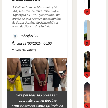
m
a
o
d
A Polícia Civil do Maranhão (PC-
MA) realizou, na terça-feira (26), a
2
i
o
“Operação ATENA”, que resultou na
m
é
prisão de seis pessoas no município
C
p
de Santa Quitéria do Maranhão, a
p
cerca de 350 km de São Luís.
a
r
r
r
e
e
Redação GL
t
n
s
3
a
qui 28/05/2026 • 00:05
s
o
z
a
e
2 min de leitura
I
e
i
m
s
m
n
c
l
m
t
a
â
e
e
m
4
n
r
r
p
d
c
n
o
B
i
a
a
d
o
a
d
c
e
Seis pessoas são presas em
m
o
o
i
g
operação contra facções
b
r
a
o
o
criminosas em Santa Quitéria do
5
a
d
m
n