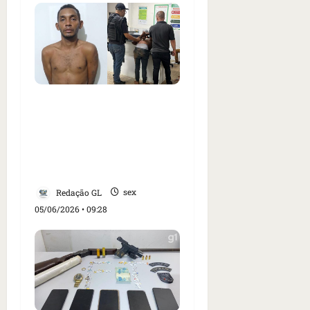
VÍDEO: Suspeito de mais
de 30 arrombamentos
em cidades do sul do
Maranhão é preso em
Grajaú
Redação GL
sex
05/06/2026 • 09:28