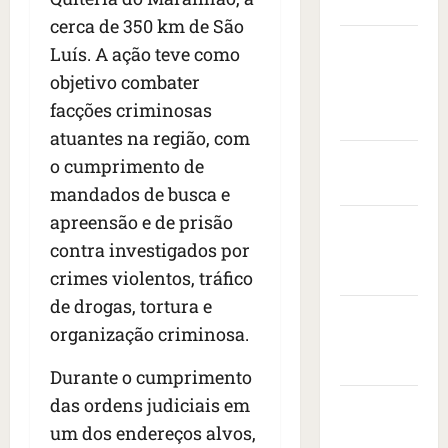
Maranhão
í
s
m
o
v
cerca de 350 km de São
s
t
e
v
i
Câmara
s
a
Luís. A ação teve como
n
i
s
Municipal
e
s
t
s
i
objetivo combater
i
de São
c
a
t
t
facções criminosas
s
o
r
Luís
o
a
atuantes na região, com
e
n
a
d
d
d
Governo
t
n
o cumprimento de
e
o
r
r
Federal
i
e
p
mandados de busca e
o
a
m
m
r
apreensão e de prisão
Governo
n
c
a
b
e
e
contra investigados por
a
do
i
a
s
s
ç
s
Maranhão
i
crimes violentos, tráfico
i
d
a
e
x
d
de drogas, tortura e
e
Prefeitura
à
r
a
e
organização criminosa.
i
s
e
de São
d
n
x
b
v
o
Luís
t
Durante o cumprimento
a
a
o
r
e
1
das ordens judiciais em
l
SLZ HOST
l
a
d
7
e
t
d
Hospedagem
um dos endereços alvos,
o
m