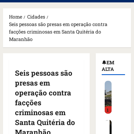
principal
Home
Cidades
Seis pessoas são presas em operação contra
facções criminosas em Santa Quitéria do
Maranhão
🔔EM
ALTA
Seis pessoas são
presas em
H
o
operação contra
m
facções
e
1
m
criminosas em
a
Santa Quitéria do
C
r
o
m
Maranhão