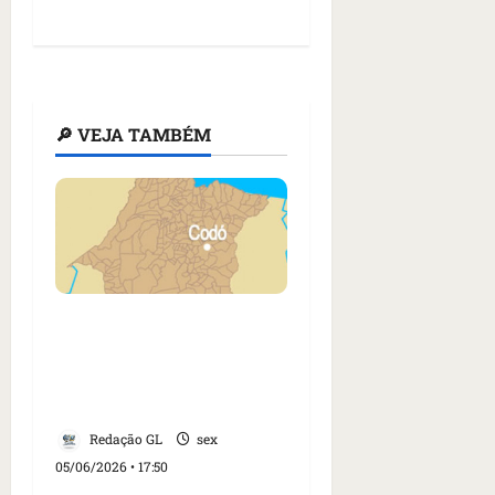
🔎 VEJA TAMBÉM
Cachorro é arrastado
por motocicleta em
plena via pública em
Codó
Redação GL
sex
05/06/2026 • 17:50