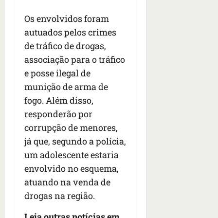
n
t
Os envolvidos foram
r
autuados pelos crimes
e
e
de tráfico de drogas,
l
associação para o tráfico
e
e posse ilegal de
s
munição de arma de
fogo. Além disso,
qua
05/08/202
responderão por
•
corrupção de menores,
06:44
já que, segundo a polícia,
um adolescente estaria
envolvido no esquema,
atuando na venda de
drogas na região.
Leia outras notícias em