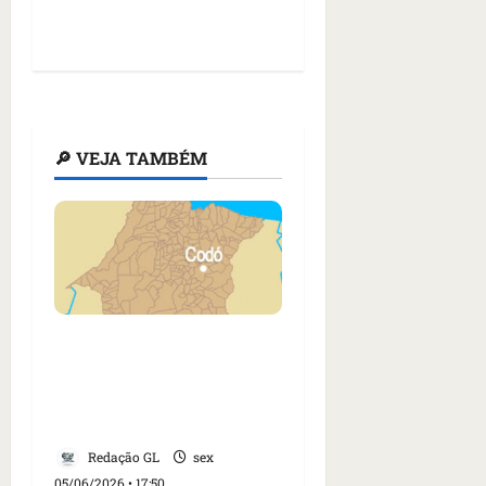
🔎 VEJA TAMBÉM
Cachorro é arrastado
por motocicleta em
plena via pública em
Codó
Redação GL
sex
05/06/2026 • 17:50