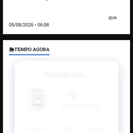
Bombardeio russo em Kiev com mísseis e drones
deixa 17 mortos e dezenas de feridos; VÍDEO
qua
05/08/2026 • 06:08
🌦TEMPO AGORA
Carregando...
⏳
--
°C
Buscando clima...
SENSAÇÃO
VENTO
UMIDADE