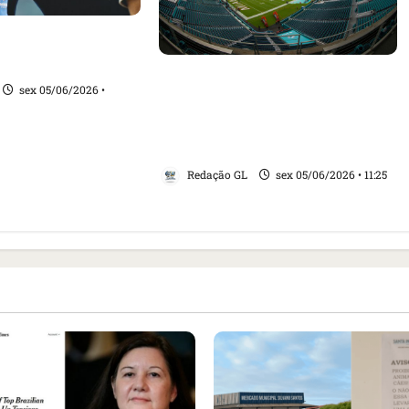
voltar a treinar
 semana que vem
Erro no site da Fifa libera
sex 05/06/2026 •
ingressos grátis para a Copa,
torcedores resgatam e
entidade exige pagamento
Redação GL
sex 05/06/2026 • 11:25