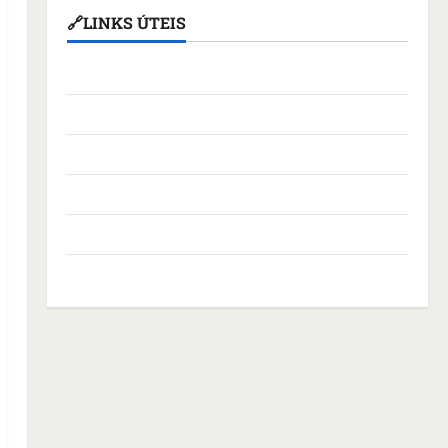
🔗LINKS ÚTEIS
Assembleia Legislativa do Maranhão
Câmara Municipal de São Luís
Governo Federal
Governo do Maranhão
Prefeitura de São Luís
SLZ HOST Hospedagem de Sites