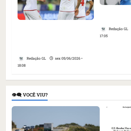
Neymar pode 
com bola na
Jogadores do Irã que
Redação GL
disputarão Copa do Mundo
17:05
recebem vistos para entrar nos
EUA
Redação GL
sex 05/06/2026 •
18:08
👁️‍🗨️ VOCÊ VIU?