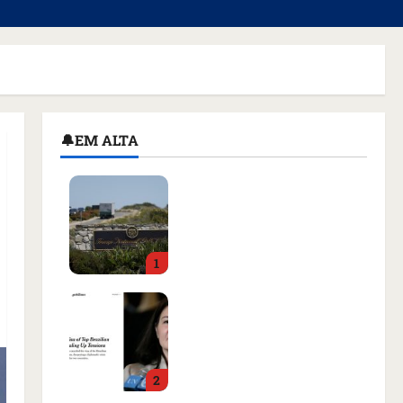
🔔EM ALTA
Homem armado é preso
em campo de golfe de
Trump dias antes de
visita do presidente dos
1
EUA; ‘Evitamos uma
tragédia’, diz agente
Como imprensa
qua 05/08/2026 • 07:49
internacional noticiou
revogação do visto de
embaixadora do Brasil e
2
aumento da tensão com
os EUA