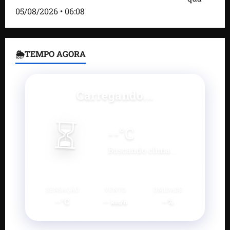
05/08/2026 • 06:08
🌦TEMPO AGORA
Carregando...
⏳
--
°C
Buscando clima...
SENSAÇÃO
VENTO
UMIDADE
--°C
--
--%
km/h