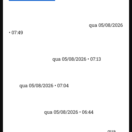
Homem armado é preso em campo de golfe de
Trump dias antes de visita do presidente dos EUA;
‘Evitamos uma tragédia’, diz agente
qua 05/08/2026
• 07:49
Como imprensa internacional noticiou revogação
do visto de embaixadora do Brasil e aumento da
tensão com os EUA
qua 05/08/2026 • 07:13
Cartaz em mercado ameaça suspender quem
alimentar animais e revolta feirantes em Santa
Inês
qua 05/08/2026 • 07:04
Islândia ordena deportação de ativistas contra caça
às baleias que haviam sido detidos; 4 brasileiros
estão entre eles
qua 05/08/2026 • 06:44
Bombardeio russo em Kiev com mísseis e drones
deixa 17 mortos e dezenas de feridos; VÍDEO
qua