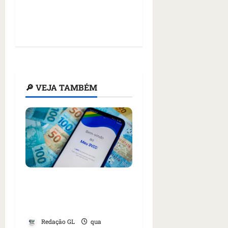
🔎 VEJA TAMBÉM
13º do INSS começa a
ser pago em abril; veja
quem recebe primeiro
Redação GL
qua