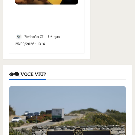
Caixa paga Bolsa
Família a beneficiários
com NIS de final 6
Redação GL
qua
25/03/2026 • 13:14
👁️‍🗨️ VOCÊ VIU?