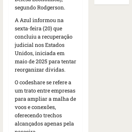
B
E
r
s
e
r
segundo Rodgerson.
U
t
q
i
a
A
o
u
r
A Azul informou na
s
;
s
e
a
i
‘
sexta-feira (20) que
e
h
n
l
E
concluiu a recuperação
d
a
t
e
v
e
judicial nos Estados
v
e
a
i
z
i
s
u
Unidos, iniciada em
t
e
a
e
m
a
maio de 2025 para tentar
n
m
m
e
m
reorganizar dívidas.
a
s
S
n
o
s
i
a
t
s
O codeshare se refere a
d
d
n
o
u
e
o
um trato entre empresas
t
d
m
f
d
a
a
a
para ampliar a malha de
e
e
I
t
t
voos e conexões,
r
t
n
e
r
oferecendo trechos
i
i
ê
n
a
d
d
s
alcançados apenas pela
s
g
o
o
ã
é
parceira.