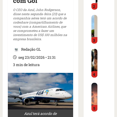
com Gol
o
d
2
i
o
O CEO da Azul, John Rodgerson,
m
é
disse nesta segunda-feira (23) que a
C
p
companhia aérea terá um acordo de
p
codeshare (compartilhamento de
a
r
r
voos) com a American Airlines, que
r
e
e
se comprometeu a fazer um
t
investimento de US$ 100 milhões na
n
s
empresa brasileira.
3
a
s
o
z
a
e
Redação GL
I
e
i
m
s
seg 23/02/2026 • 21:31
m
n
c
l
m
t
a
3 min de leitura
â
e
e
m
4
n
r
r
p
d
c
n
o
B
i
a
a
d
o
a
d
c
e
m
o
o
i
g
b
r
a
o
o
5
a
d
m
n
l
Azul terá acordo de
r
e
e
a
f