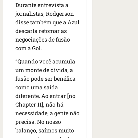
n
Durante entrevista a
t
jornalistas, Rodgerson
r
e
disse também que a Azul
e
descarta retomar as
l
negociações de fusão
e
com a Gol.
s
“Quando você acumula
qua
um monte de dívida, a
05/08/202
•
fusão pode ser benéfica
06:44
como uma saída
diferente. Ao entrar [no
Chapter 11], não há
necessidade, a gente não
precisa. No nosso
balanço, saímos muito