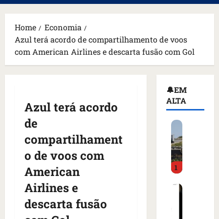
principal
Home
Economia
Azul terá acordo de compartilhamento de voos
com American Airlines e descarta fusão com Gol
🔔EM
ALTA
Azul terá acordo
de
H
o
compartilhament
m
o de voos com
e
1
m
American
a
Airlines e
C
r
o
m
descarta fusão
m
a