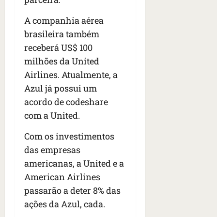
s
s
o
d
qua
;
;
c
05/08/202
i
A companhia aérea
V
4
•
o
a
brasileira também
Í
b
07:04
m
’
receberá US$ 100
D
r
o
,
E
a
milhões da United
s
d
O
s
E
i
Airlines. Atualmente, a
i
U
z
Azul já possui um
l
qua
A
a
acordo de codeshare
e
05/08/202
g
•
i
com a United.
e
qua
06:08
r
n
05/08/202
o
Com os investimentos
•
t
s
07:13
e
das empresas
e
americanas, a United e a
s
qua
t
American Airlines
05/08/202
ã
passarão a deter 8% das
•
o
07:49
ações da Azul, cada.
e