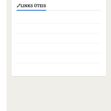
🔗LINKS ÚTEIS
Assembleia Legislativa do Maranhão
Câmara Municipal de São Luís
Governo Federal
Governo do Maranhão
Prefeitura de São Luís
SLZ HOST Hospedagem de Sites