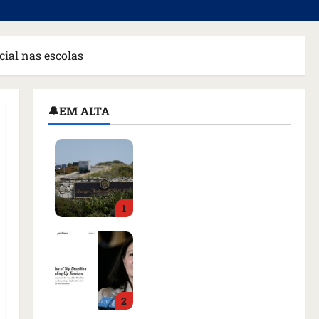
cial nas escolas
🔔EM ALTA
Homem armado é preso
em campo de golfe de
Trump dias antes de
visita do presidente dos
1
EUA; ‘Evitamos uma
tragédia’, diz agente
Como imprensa
qua 05/08/2026 • 07:49
internacional noticiou
revogação do visto de
embaixadora do Brasil e
2
aumento da tensão com
os EUA