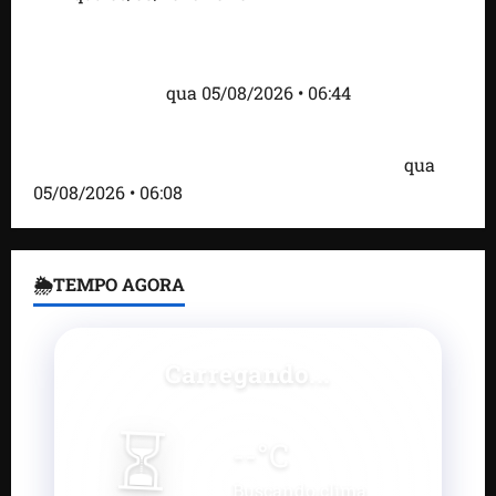
Islândia ordena deportação de ativistas contra caça
às baleias que haviam sido detidos; 4 brasileiros
estão entre eles
qua 05/08/2026 • 06:44
Bombardeio russo em Kiev com mísseis e drones
deixa 17 mortos e dezenas de feridos; VÍDEO
qua
05/08/2026 • 06:08
🌦TEMPO AGORA
Carregando...
⏳
--
°C
Buscando clima...