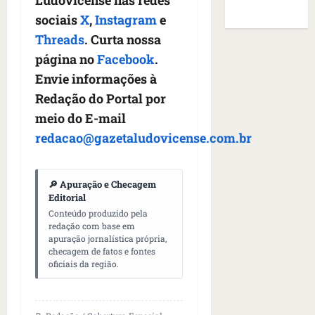
Ludovicense nas redes
i
a
o
s
de Sites
o
a
f
B
sociais
X
,
Instagram
e
E
r
s
e
r
U
Threads
. Curta nossa
t
q
i
a
A
página no
Facebook
.
o
u
r
s
;
s
e
Envie informações à
a
i
‘
e
h
n
l
E
Redação do Portal por
d
a
t
e
v
meio do E-mail
e
v
e
a
i
redacao@gazetaludovicense.com.br
z
i
s
u
t
e
a
e
m
a
n
m
m
e
m
a
🔎 Apuração e Checagem
s
S
n
o
Editorial
s
i
a
t
s
Conteúdo produzido pela
d
d
n
o
u
redação com base em
e
o
t
d
m
apuração jornalística própria,
f
d
a
a
a
checagem de fatos e fontes
e
e
I
oficiais da região.
t
t
r
t
n
e
r
i
i
ê
n
a
d
d
s
s
g