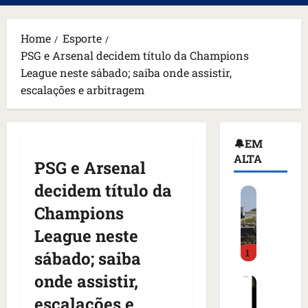
principal
Home
Esporte
PSG e Arsenal decidem título da Champions
League neste sábado; saiba onde assistir,
escalações e arbitragem
🔔EM
ALTA
PSG e Arsenal
decidem título da
H
o
Champions
m
League neste
e
1
m
sábado; saiba
a
onde assistir,
C
r
o
m
escalações e