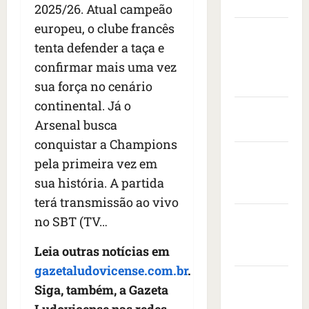
Maranhão
í
s
m
2025/26. Atual campeão
o
v
s
t
e
v
i
europeu, o clube francês
Câmara
s
a
n
i
s
tenta defender a taça e
Municipal
e
s
t
s
i
i
confirmar mais uma vez
de São
c
a
t
t
s
o
r
Luís
o
sua força no cenário
a
e
n
a
d
d
continental. Já o
d
Governo
t
n
e
o
Arsenal busca
r
r
Federal
i
e
p
o
a
conquistar a Champions
m
m
r
Governo
n
c
a
b
e
pela primeira vez em
e
a
do
i
a
s
sua história. A partida
s
ç
s
Maranhão
i
i
terá transmissão ao vivo
d
a
e
x
d
e
Prefeitura
à
r
no SBT (TV…
a
e
i
s
e
de São
d
n
x
b
v
Leia outras notícias em
o
Luís
t
a
a
o
r
e
gazetaludovicense.com.br
.
1
l
SLZ HOST
l
a
d
Siga, também, a Gazeta
7
e
t
d
Hospedagem
o
m