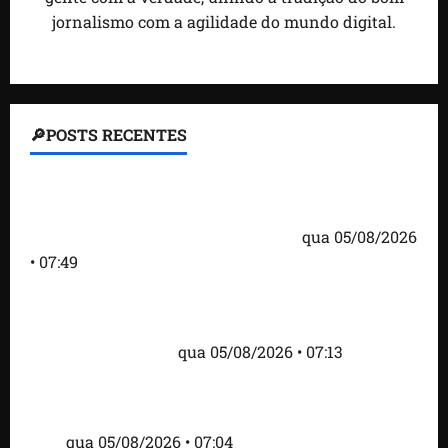
jornalismo com a agilidade do mundo digital.
🔎POSTS RECENTES
Homem armado é preso em campo de golfe de
Trump dias antes de visita do presidente dos EUA;
‘Evitamos uma tragédia’, diz agente
qua 05/08/2026
• 07:49
Como imprensa internacional noticiou revogação
do visto de embaixadora do Brasil e aumento da
tensão com os EUA
qua 05/08/2026 • 07:13
Cartaz em mercado ameaça suspender quem
alimentar animais e revolta feirantes em Santa
Inês
qua 05/08/2026 • 07:04