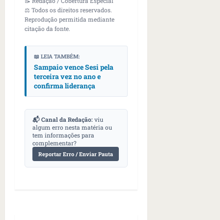
📝 Redação / Cobertura Especial
o
o
ã
é
⚖️ Todos os direitos reservados.
s
s
o
Reprodução permitida mediante
d
qua
;
;
citação da fonte.
c
05/08/202
i
V
4
•
o
a
Í
b
07:04
m
’
📖 LEIA TAMBÉM:
D
r
o
,
Sampaio vence Sesi pela
E
a
s
d
terceira vez no ano e
O
s
E
i
confirma liderança
i
U
z
l
qua
A
a
e
05/08/202
g
📬 Canal da Redação:
viu
•
i
algum erro nesta matéria ou
e
qua
06:08
tem informações para
r
n
05/08/202
complementar?
o
•
t
Reportar Erro / Enviar Pauta
s
07:13
e
e
s
qua
t
05/08/202
ã
•
o
07:49