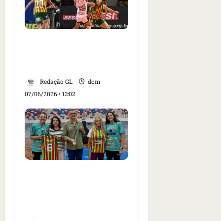
Sampaio vence Sesi pela
terceira vez no ano e
confirma liderança
Redação GL
dom
07/06/2026 • 13:02
Sampaio Basquete
recebe visitas de Paula,
Hortência e Miguel
Ângelo da Luz