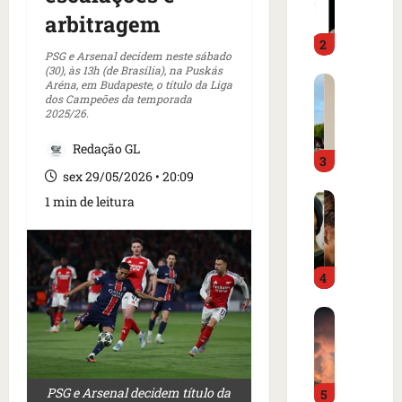
m
a
arbitragem
o
d
2
i
o
PSG e Arsenal decidem neste sábado
m
é
(30), às 13h (de Brasília), na Puskás
C
p
Aréna, em Budapeste, o título da Liga
p
dos Campeões da temporada
a
r
r
2025/26.
r
e
e
t
n
s
Redação GL
3
a
s
o
sex 29/05/2026 • 20:09
z
a
e
I
e
1 min de leitura
i
m
s
m
n
c
l
m
t
a
â
e
e
m
4
n
r
r
p
d
c
n
o
B
i
a
a
d
o
a
d
c
e
m
o
o
i
g
b
r
a
o
o
PSG e Arsenal decidem título da
5
a
d
m
n