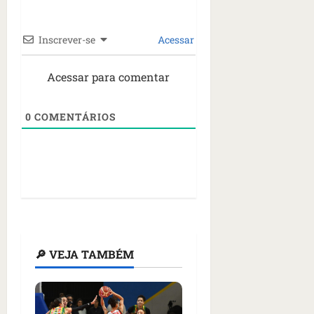
e
n
t
Inscrever-se
Acessar
r
e
Acessar para comentar
e
l
e
0
COMENTÁRIOS
s
qua
05/08/202
•
06:44
🔎 VEJA TAMBÉM