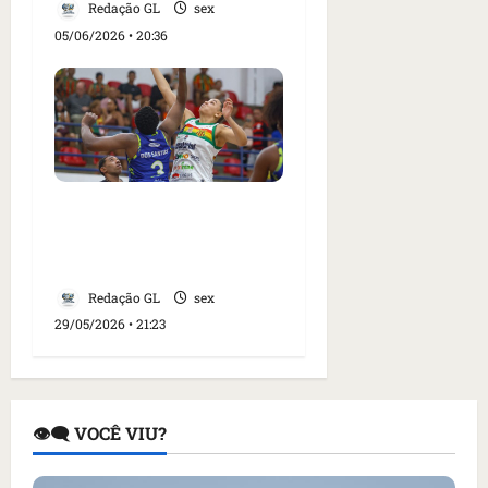
Redação GL
sex
05/06/2026 • 20:36
Sampaio Basquete vence
Santo André e segue na
liderança da LBF
Redação GL
sex
29/05/2026 • 21:23
👁️‍🗨️ VOCÊ VIU?