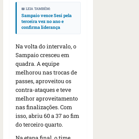
n
t
📖 LEIA TAMBÉM:
r
Sampaio vence Sesi pela
terceira vez no ano e
e
confirma liderança
e
l
e
Na volta do intervalo, o
s
Sampaio cresceu em
quadra. A equipe
qua
05/08/202
melhorou nas trocas de
•
passes, aproveitou os
06:44
contra-ataques e teve
melhor aproveitamento
nas finalizações. Com
isso, abriu 60 a 37 ao fim
do terceiro quarto.
Na etapa final, o time