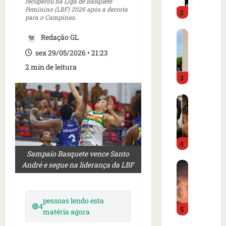
o
recuperou na Liga de Basquete
d
Feminino (LBF) 2026 após a derrota
2
i
o
para o Campinas.
m
é
C
p
p
Redação GL
a
r
r
sex 29/05/2026 • 21:23
r
e
e
t
2 min de leitura
n
s
3
a
s
o
z
a
e
I
e
i
m
s
m
n
c
l
m
t
a
â
e
e
m
4
n
r
r
p
Sampaio Basquete vence Santo
d
c
n
o
André e segue na liderança da LBF
B
i
a
a
d
o
a
d
c
e
m
o
o
i
g
b
r
a
pessoas lendo esta
o
o
🟢
4
5
a
d
m
matéria agora
n
l
r
e
e
a
f