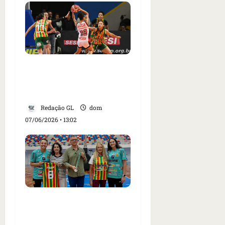
Sampaio vence Sesi pela
terceira vez no ano e
confirma liderança
Redação GL
dom
07/06/2026 • 13:02
Sampaio Basquete
recebe visitas de Paula,