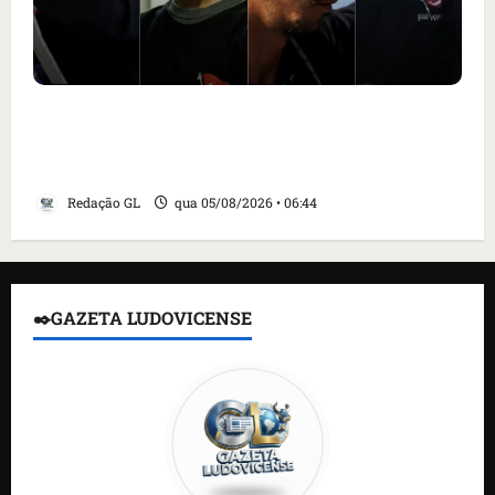
Islândia ordena deportação de ativistas
contra caça às baleias que haviam sido
detidos; 4 brasileiros estão entre eles
Redação GL
qua 05/08/2026 • 06:44
✒️GAZETA LUDOVICENSE