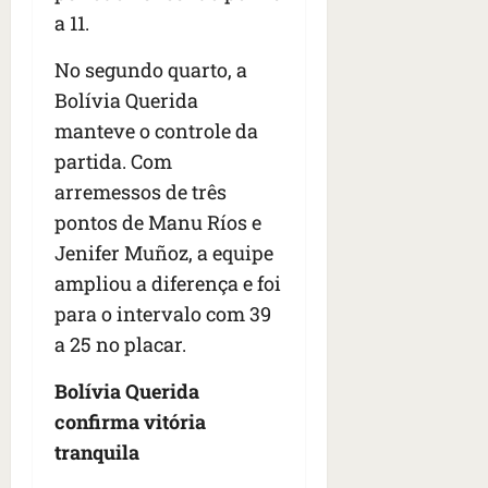
s
s
o
d
qua
a 11.
;
;
c
05/08/202
i
V
4
•
o
a
No segundo quarto, a
Í
b
07:04
m
’
Bolívia Querida
D
r
o
,
manteve o controle da
E
a
s
d
O
s
partida. Com
E
i
i
U
z
arremessos de três
l
qua
A
a
pontos de Manu Ríos e
e
05/08/202
g
Jenifer Muñoz, a equipe
•
i
e
qua
06:08
r
ampliou a diferença e foi
n
05/08/202
o
•
t
para o intervalo com 39
s
07:13
e
a 25 no placar.
e
s
qua
Bolívia Querida
t
05/08/202
confirma vitória
ã
•
o
07:49
tranquila
e