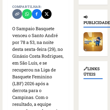
d
n
a
l
e
COMPARTILHAR:
e
a
ç
n
d
i
d
a
o
e
📢
o
e
s
t
T
PUBLICIDADE
r
p
u
i
r
O Sampaio Basquete
u
o
s
c
u
venceu o Santo André
s
r
p
i
m
s
t
e
por 78 a 53, na noite
o
p
o
a
n
u
d
desta sexta-feira (29), no
e
ç
d
r
i
Ginásio Costa Rodrigues,
m
ã
e
e
a
K
em São Luís, e se
o
r
v
s
i
d
q
🔗LINKS
o
recuperou na Liga de
a
e
e
u
ÚTEIS
g
n
Basquete Feminino
v
a
e
a
t
(LBF) 2026 após a
c
t
m
ç
e
Assembleia
o
i
derrota para o
a
ã
s
Legislativa
m
v
l
o
d
Campinas. Com o
do
m
i
i
d
e
resultado, a equipe
Maranhão
í
s
m
o
v