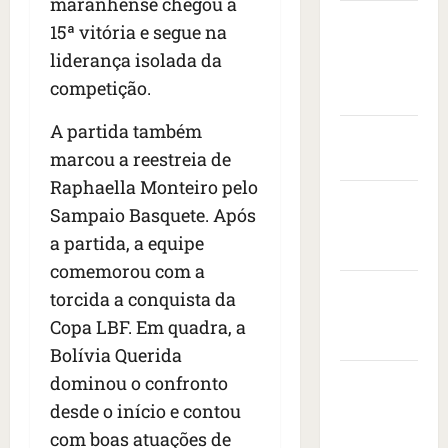
maranhense chegou à
s
t
e
v
i
Câmara
s
a
n
15ª vitória e segue na
i
s
Municipal
e
s
t
s
i
liderança isolada da
i
de São
c
a
t
t
competição.
s
o
r
Luís
o
a
e
n
a
d
d
A partida também
d
Governo
t
n
e
o
marcou a reestreia de
r
r
Federal
i
e
p
o
a
m
Raphaella Monteiro pelo
m
r
Governo
n
c
a
b
e
Sampaio Basquete. Após
e
a
do
i
a
s
a partida, a equipe
s
ç
s
Maranhão
i
i
d
comemorou com a
a
e
x
d
e
Prefeitura
à
r
a
torcida a conquista da
e
i
s
e
de São
d
n
Copa LBF. Em quadra, a
x
b
v
o
Luís
t
Bolívia Querida
a
a
o
r
e
1
l
SLZ HOST
dominou o confronto
l
a
d
7
e
t
d
Hospedagem
o
desde o início e contou
m
i
a
o
s
de Sites
com boas atuações de
o
a
f