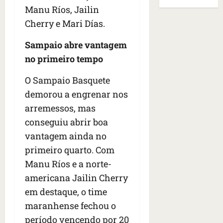
B
E
Manu Ríos, Jailin
r
s
e
r
U
t
q
i
Cherry e Mari Días.
a
A
o
u
r
s
;
s
e
a
Sampaio abre vantagem
i
‘
e
h
n
l
E
no primeiro tempo
d
a
t
e
v
e
v
e
a
i
O Sampaio Basquete
z
i
s
u
t
demorou a engrenar nos
e
a
e
m
a
arremessos, mas
n
m
m
e
m
a
s
S
conseguiu abrir boa
n
o
s
i
a
t
s
vantagem ainda no
d
d
n
o
u
primeiro quarto. Com
e
o
t
d
m
f
Manu Ríos e a norte-
d
a
a
a
e
e
I
t
americana Jailin Cherry
t
r
t
n
e
r
em destaque, o time
i
i
ê
n
a
maranhense fechou o
d
d
s
s
g
o
o
período vencendo por 20
ã
é