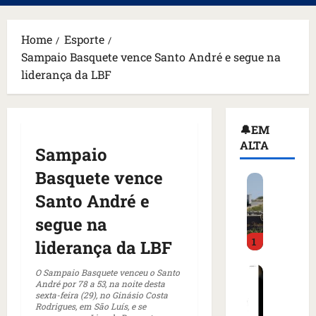
principal
Home
Esporte
Sampaio Basquete vence Santo André e segue na
liderança da LBF
🔔EM
ALTA
Sampaio
Basquete vence
H
o
Santo André e
m
segue na
e
1
m
liderança da LBF
a
C
r
O Sampaio Basquete venceu o Santo
André por 78 a 53, na noite desta
o
m
sexta-feira (29), no Ginásio Costa
m
a
Rodrigues, em São Luís, e se