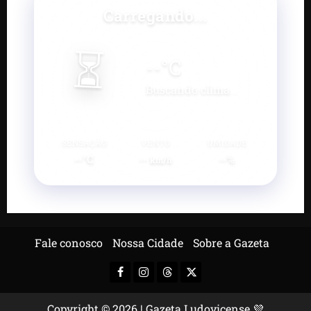
Carregando...
⏳
--
°C
Buscando clima...
SENSAÇÃO
VENTO
UMIDADE
--°C
--
--%
km/h
Fale conosco
Nossa Cidade
Sobre a Gazeta
Facebook
Instagram
Threads
X-
Twitter
Copyright © 2026 | Gazeta Ludovicense 💜