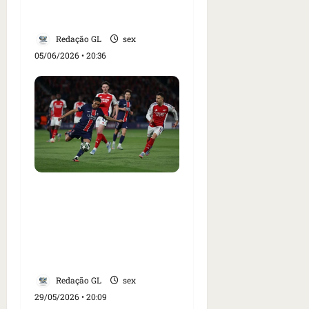
Hortência e Miguel
Ângelo da Luz
Redação GL
sex
05/06/2026 • 20:36
PSG e Arsenal decidem
título da Champions
League neste sábado;
saiba onde assistir,
escalações e arbitragem
Redação GL
sex
29/05/2026 • 20:09