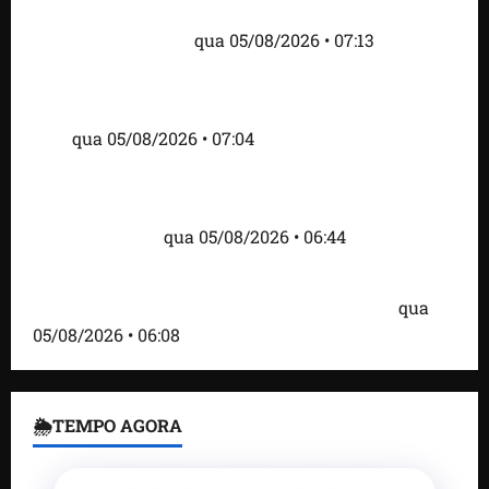
do visto de embaixadora do Brasil e aumento da
tensão com os EUA
qua 05/08/2026 • 07:13
Cartaz em mercado ameaça suspender quem
alimentar animais e revolta feirantes em Santa
Inês
qua 05/08/2026 • 07:04
Islândia ordena deportação de ativistas contra caça
às baleias que haviam sido detidos; 4 brasileiros
estão entre eles
qua 05/08/2026 • 06:44
Bombardeio russo em Kiev com mísseis e drones
deixa 17 mortos e dezenas de feridos; VÍDEO
qua
05/08/2026 • 06:08
🌦TEMPO AGORA