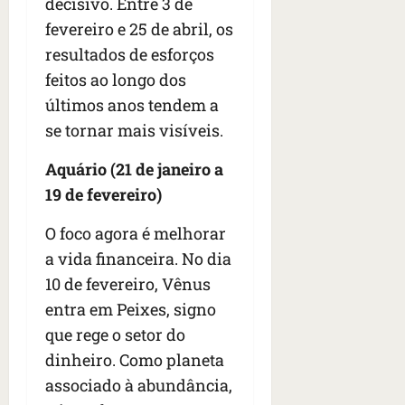
decisivo. Entre 3 de
s
s
o
d
qua
fevereiro e 25 de abril, os
;
;
c
05/08/202
i
V
4
•
resultados de esforços
o
a
Í
b
07:04
m
’
feitos ao longo dos
D
r
o
,
últimos anos tendem a
E
a
s
d
O
se tornar mais visíveis.
s
E
i
i
U
z
Aquário (21 de janeiro a
l
qua
A
a
e
05/08/202
19 de fevereiro)
g
•
i
e
qua
06:08
r
O foco agora é melhorar
n
05/08/202
o
•
t
a vida financeira. No dia
s
07:13
e
10 de fevereiro, Vênus
e
entra em Peixes, signo
s
qua
t
que rege o setor do
05/08/202
ã
•
dinheiro. Como planeta
o
07:49
associado à abundância,
e