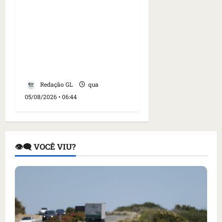
Islândia ordena
deportação de ativistas
contra caça às baleias
que haviam sido detidos;
4 brasileiros estão entre
eles
Redação GL
qua
05/08/2026 • 06:44
👁️‍🗨️ VOCÊ VIU?