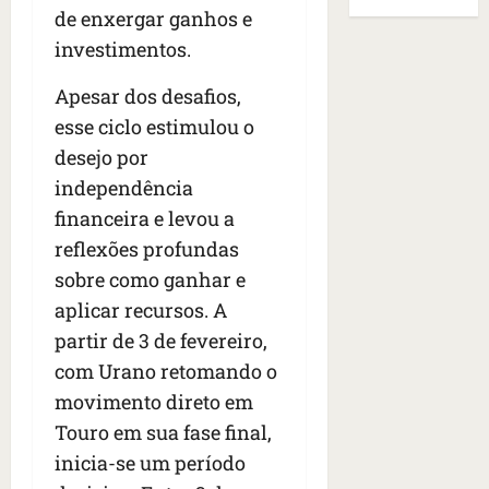
B
E
de enxergar ganhos e
r
s
e
r
U
t
q
i
investimentos.
a
A
o
u
r
s
;
s
e
Apesar dos desafios,
a
i
‘
e
h
n
l
E
esse ciclo estimulou o
d
a
t
e
v
desejo por
e
v
e
a
i
independência
z
i
s
u
t
e
a
e
financeira e levou a
m
a
n
m
m
e
m
reflexões profundas
a
s
S
n
o
sobre como ganhar e
s
i
a
t
s
d
aplicar recursos. A
d
n
o
u
e
o
t
d
partir de 3 de fevereiro,
m
f
d
a
a
a
com Urano retomando o
e
e
I
t
t
movimento direto em
r
t
n
e
r
i
i
Touro em sua fase final,
ê
n
a
d
d
s
s
g
inicia-se um período
o
o
ã
é