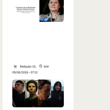
Como imprensa
internacional noticiou
revogação do visto de
embaixadora do Brasil e
aumento da tensão com
os EUA
Redação GL
qua
05/08/2026 • 07:13