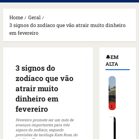
principal
Home
Geral
3 signos do zodíaco que vão atrair muito dinheiro
em fevereiro
🔔EM
ALTA
3 signos do
zodíaco que vão
H
o
atrair muito
m
dinheiro em
e
1
m
fevereiro
a
C
r
Fevereiro promete ser um mês de
avanços importantes para três
o
m
signos do zodíaco, segundo
m
a
previsões da taróloga Kate Rose, do