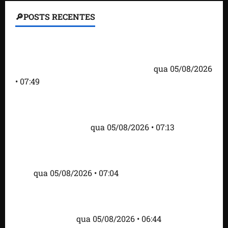
🔎POSTS RECENTES
Homem armado é preso em campo de golfe de
Trump dias antes de visita do presidente dos EUA;
‘Evitamos uma tragédia’, diz agente
qua 05/08/2026
• 07:49
Como imprensa internacional noticiou revogação
do visto de embaixadora do Brasil e aumento da
tensão com os EUA
qua 05/08/2026 • 07:13
Cartaz em mercado ameaça suspender quem
alimentar animais e revolta feirantes em Santa
Inês
qua 05/08/2026 • 07:04
Islândia ordena deportação de ativistas contra caça
às baleias que haviam sido detidos; 4 brasileiros
estão entre eles
qua 05/08/2026 • 06:44