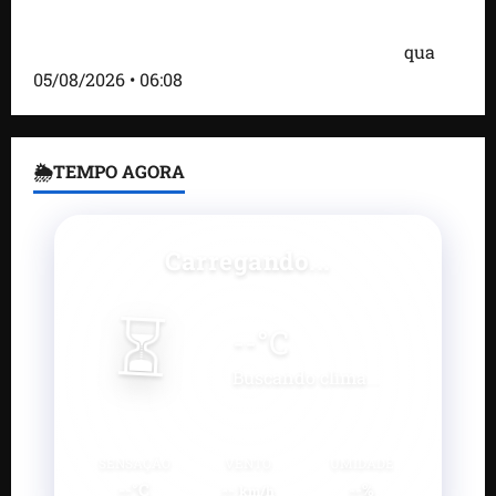
Bombardeio russo em Kiev com mísseis e drones
deixa 17 mortos e dezenas de feridos; VÍDEO
qua
05/08/2026 • 06:08
🌦TEMPO AGORA
Carregando...
⏳
--
°C
Buscando clima...
SENSAÇÃO
VENTO
UMIDADE
--°C
--
--%
km/h