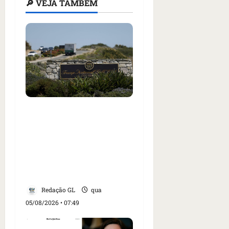
🔎 VEJA TAMBÉM
Homem armado é preso
em campo de golfe de
Trump dias antes de
visita do presidente dos
EUA; ‘Evitamos uma
tragédia’, diz agente
Redação GL
qua
05/08/2026 • 07:49