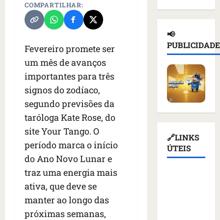
d
COMPARTILHAR:
n
a
l
e
e
a
ç
n
d
i
d
a
o
e
📢
o
e
s
t
T
PUBLICIDADE
Fevereiro promete ser
r
p
u
i
r
u
o
s
um mês de avanços
c
u
s
r
p
i
m
importantes para três
s
t
e
o
p
signos do zodíaco,
o
a
n
u
d
e
segundo previsões da
ç
d
r
i
m
ã
e
e
taróloga Kate Rose, do
a
K
o
r
v
s
site Your Tango. O
i
d
q
🔗LINKS
o
a
período marca o início
e
e
u
ÚTEIS
g
n
v
a
do Ano Novo Lunar e
e
a
t
c
t
m
ç
e
traz uma energia mais
Assembleia
o
i
a
ã
s
ativa, que deve se
Legislativa
m
v
l
o
d
do
manter ao longo das
m
i
i
d
e
Maranhão
í
s
m
próximas semanas,
o
v