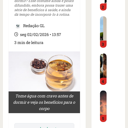
o
dormir? Esse costume ainda é pouco
d
difundido, embora possa trazer uma
2
i
o
série de benefícios à saúde, e ainda
m
é
dá tempo de incorporá-lo à rotina.
C
p
p
a
Redação GL
r
r
r
e
e
seg 02/02/2026 • 13:57
t
n
s
3 min de leitura
3
a
s
o
z
a
e
I
e
i
m
s
m
n
c
l
m
t
a
â
e
e
m
4
n
r
r
p
d
c
n
o
B
i
a
a
d
Tome água com cravo antes de
o
a
d
c
e
dormir e veja os benefícios para o
m
o
o
i
g
corpo
b
r
a
o
o
5
a
d
m
n
l
r
e
e
a
f