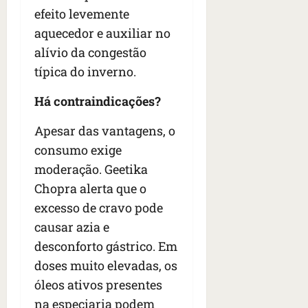
n
efeito levemente
t
aquecedor e auxiliar no
r
e
alívio da congestão
e
típica do inverno.
l
e
Há contraindicações?
s
Apesar das vantagens, o
qua
consumo exige
05/08/202
moderação. Geetika
•
06:44
Chopra alerta que o
excesso de cravo pode
causar azia e
desconforto gástrico. Em
doses muito elevadas, os
óleos ativos presentes
na especiaria podem