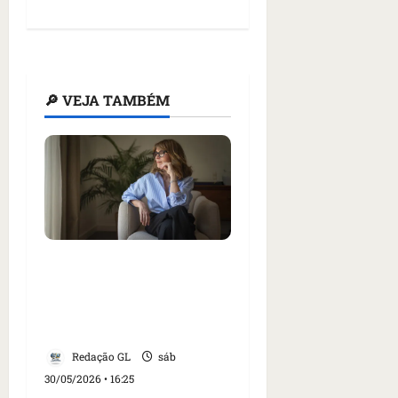
🔎 VEJA TAMBÉM
3 coisas que as mulheres
deveriam fazer para
diminuir o risco de
demência
Redação GL
sáb
30/05/2026 • 16:25