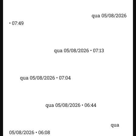
Homem armado é preso em campo de golfe de
Trump dias antes de visita do presidente dos EUA;
‘Evitamos uma tragédia’, diz agente
qua 05/08/2026
• 07:49
Como imprensa internacional noticiou revogação
do visto de embaixadora do Brasil e aumento da
tensão com os EUA
qua 05/08/2026 • 07:13
Cartaz em mercado ameaça suspender quem
alimentar animais e revolta feirantes em Santa
Inês
qua 05/08/2026 • 07:04
Islândia ordena deportação de ativistas contra caça
às baleias que haviam sido detidos; 4 brasileiros
estão entre eles
qua 05/08/2026 • 06:44
Bombardeio russo em Kiev com mísseis e drones
deixa 17 mortos e dezenas de feridos; VÍDEO
qua
05/08/2026 • 06:08