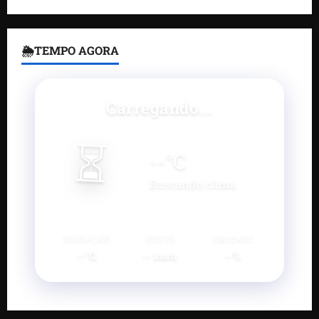
🌦TEMPO AGORA
Carregando...
⏳
--
°C
Buscando clima...
SENSAÇÃO
VENTO
UMIDADE
--°C
--
--%
km/h