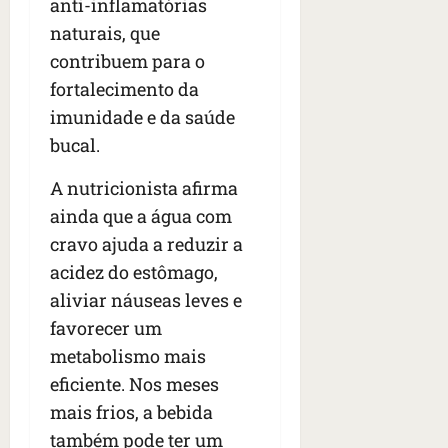
anti-inflamatórias
s
s
o
d
qua
;
naturais, que
;
c
05/08/202
i
V
4
•
o
contribuem para o
a
Í
b
07:04
m
’
fortalecimento da
D
r
o
,
imunidade e da saúde
E
a
s
d
O
s
bucal.
E
i
i
U
z
A nutricionista afirma
l
qua
A
a
e
05/08/202
ainda que a água com
g
•
i
e
qua
cravo ajuda a reduzir a
06:08
r
n
05/08/202
acidez do estômago,
o
•
t
s
aliviar náuseas leves e
07:13
e
e
favorecer um
s
qua
metabolismo mais
t
05/08/202
eficiente. Nos meses
ã
•
o
mais frios, a bebida
07:49
e
também pode ter um