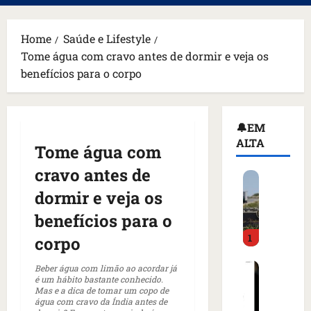
principal
Home
Saúde e Lifestyle
Tome água com cravo antes de dormir e veja os
benefícios para o corpo
🔔EM
ALTA
Tome água com
cravo antes de
H
o
dormir e veja os
m
benefícios para o
e
1
m
corpo
a
C
r
Beber água com limão ao acordar já
é um hábito bastante conhecido.
o
m
Mas e a dica de tomar um copo de
m
a
água com cravo da Índia antes de