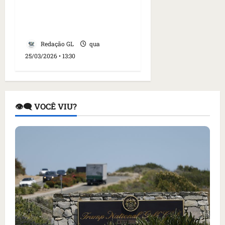
Especialistas fazem
alerta sobre hábitos que
afetam o cérebro
Redação GL
qua
25/03/2026 • 13:30
👁️‍🗨️ VOCÊ VIU?