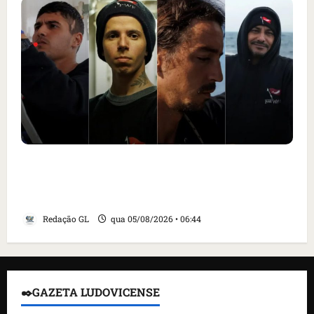
Islândia ordena deportação de ativistas
contra caça às baleias que haviam sido
detidos; 4 brasileiros estão entre eles
Redação GL
qua 05/08/2026 • 06:44
✒️GAZETA LUDOVICENSE