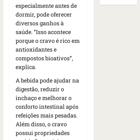
B
E
especialmente antes de
r
s
e
r
U
t
q
i
dormir, pode oferecer
a
A
o
u
r
s
;
diversos ganhos à
s
e
a
i
‘
saúde. “Isso acontece
e
h
n
l
E
d
porque o cravo é rico em
a
t
e
v
e
v
e
a
antioxidantes e
i
z
i
s
u
t
compostos bioativos”,
e
a
e
m
a
explica.
n
m
m
e
m
a
s
S
n
o
A bebida pode ajudar na
s
i
a
t
s
d
d
digestão, reduzir o
n
o
u
e
o
t
d
m
inchaço e melhorar o
f
d
a
a
a
conforto intestinal após
e
e
I
t
t
refeições mais pesadas.
r
t
n
e
r
i
i
ê
Além disso, o cravo
n
a
d
d
s
s
g
possui propriedades
o
o
ã
é