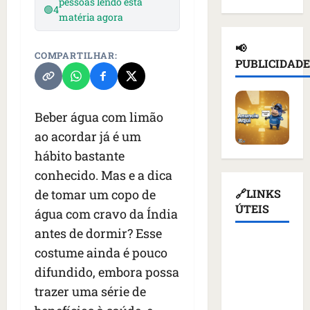
pessoas lendo esta
d
n
🟢
4
a
l
e
matéria agora
e
a
ç
n
d
i
d
a
o
e
📢
o
e
s
COMPARTILHAR:
t
T
PUBLICIDADE
r
p
u
i
r
u
o
s
c
u
s
r
p
i
m
s
t
Beber água com limão
e
o
p
o
a
n
u
d
ao acordar já é um
e
ç
d
r
i
hábito bastante
m
ã
e
e
a
conhecido. Mas e a dica
K
o
r
v
s
i
d
q
de tomar um copo de
🔗LINKS
o
a
e
e
u
ÚTEIS
g
n
água com cravo da Índia
v
a
e
a
t
antes de dormir? Esse
c
t
m
ç
e
Assembleia
o
costume ainda é pouco
i
a
ã
s
Legislativa
m
v
l
o
difundido, embora possa
d
do
m
i
i
d
e
trazer uma série de
Maranhão
í
s
m
o
v