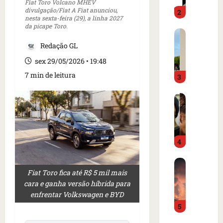
o
d
Fiat Toro Volcano MHEV
divulgação/Fiat A Fiat anunciou,
2
i
o
nesta sexta-feira (29), a linha 2027
m
é
da picape Toro.
C
p
p
a
r
Redação GL
r
r
e
e
sex 29/05/2026 • 19:48
t
n
s
7 min de leitura
3
a
s
o
z
a
e
I
e
i
m
s
m
n
c
l
m
t
a
â
e
e
m
4
n
r
r
p
d
c
n
o
B
i
a
a
d
Fiat Toro fica até R$ 5 mil mais
o
a
d
c
e
cara e ganha versão híbrida para
m
o
o
i
g
enfrentar Volkswagen e BYD
b
r
a
o
o
5
a
d
m
n
l
r
e
e
a
f