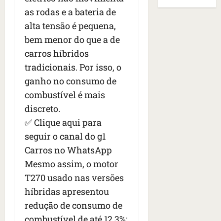
B
E
r
s
e
as rodas e a bateria de
r
U
t
q
i
a
A
alta tensão é pequena,
o
u
r
s
;
bem menor do que a de
s
e
a
i
‘
e
carros híbridos
h
n
l
E
d
a
t
e
tradicionais. Por isso, o
v
e
v
e
a
i
ganho no consumo de
z
i
s
u
t
combustível é mais
e
a
e
m
a
n
m
discreto.
m
e
m
a
s
S
n
o
✅ Clique aqui para
s
i
a
t
s
seguir o canal do g1
d
d
n
o
u
Carros no WhatsApp
e
o
t
d
m
f
d
a
Mesmo assim, o motor
a
a
e
e
I
t
t
T270 usado nas versões
r
t
n
e
r
híbridas apresentou
i
i
ê
n
a
d
redução de consumo de
d
s
s
g
o
o
ã
combustível de até 12,3%:
é