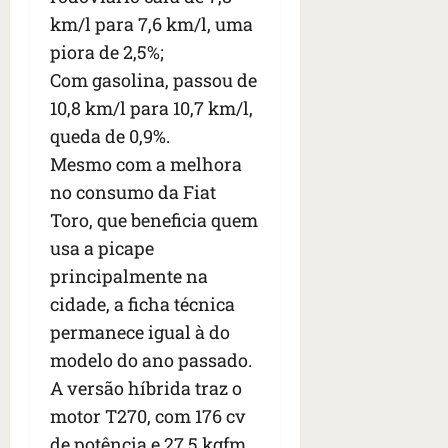
n
km/l para 7,6 km/l, uma
t
r
piora de 2,5%;
e
Com gasolina, passou de
e
10,8 km/l para 10,7 km/l,
l
queda de 0,9%.
e
s
Mesmo com a melhora
no consumo da Fiat
qua
Toro, que beneficia quem
05/08/202
•
usa a picape
06:44
principalmente na
cidade, a ficha técnica
permanece igual à do
modelo do ano passado.
A versão híbrida traz o
motor T270, com 176 cv
de potência e 27,5 kgfm