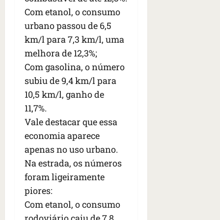
s
s
o
d
qua
Com etanol, o consumo
;
;
c
05/08/202
i
urbano passou de 6,5
V
4
•
o
a
Í
b
07:04
km/l para 7,3 km/l, uma
m
’
D
r
o
,
melhora de 12,3%;
E
a
s
d
Com gasolina, o número
O
s
E
i
subiu de 9,4 km/l para
i
U
z
l
qua
10,5 km/l, ganho de
A
a
e
05/08/202
g
11,7%.
•
i
e
qua
Vale destacar que essa
06:08
r
n
05/08/202
economia aparece
o
•
t
s
07:13
apenas no uso urbano.
e
e
Na estrada, os números
s
qua
foram ligeiramente
t
05/08/202
ã
piores:
•
o
07:49
Com etanol, o consumo
e
rodoviário caiu de 7,8