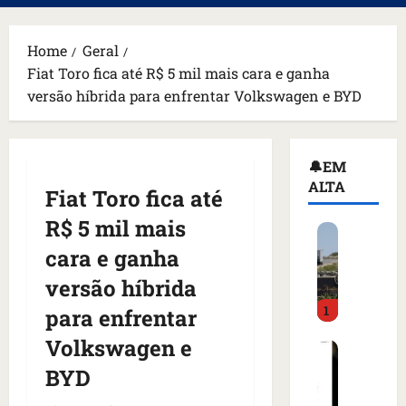
principal
Home
Geral
Fiat Toro fica até R$ 5 mil mais cara e ganha
versão híbrida para enfrentar Volkswagen e BYD
🔔EM
ALTA
Fiat Toro fica até
R$ 5 mil mais
H
o
cara e ganha
m
versão híbrida
e
1
m
para enfrentar
a
Volkswagen e
C
r
o
m
BYD
m
a