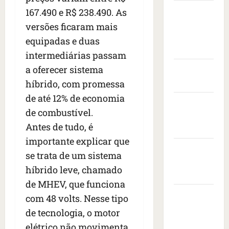
s
t
e
v
i
Câmara
167.490 e R$ 238.490. As
s
a
n
i
s
Municipal
e
s
versões ficaram mais
t
s
i
i
de São
c
a
t
t
equipadas e duas
s
o
r
Luís
o
a
intermediárias passam
e
n
a
d
d
a oferecer sistema
d
Governo
t
n
e
o
r
r
Federal
i
híbrido, com promessa
e
p
o
a
m
m
r
de até 12% de economia
Governo
n
c
a
b
e
de combustível.
e
a
do
i
a
s
s
Antes de tudo, é
ç
s
Maranhão
i
i
d
a
e
x
importante explicar que
d
e
Prefeitura
à
r
a
e
se trata de um sistema
i
s
e
de São
d
n
híbrido leve, chamado
x
b
v
o
Luís
t
a
a
de MHEV, que funciona
o
r
e
1
l
SLZ HOST
l
a
d
com 48 volts. Nesse tipo
7
e
t
d
Hospedagem
o
de tecnologia, o motor
m
i
a
o
s
de Sites
elétrico não movimenta
o
a
f